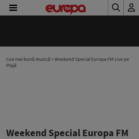
ACASĂ
ȘTIRI
RADIO
Cea mai bună muzică
> Weekend Special Europa FM Live pe
Plajă
CONCURSURI
PODCAST
ASCULTĂ
LIVE
Weekend Special Europa FM