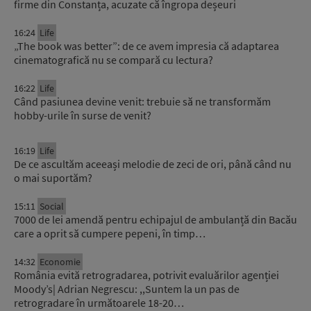
firme din Constanța, acuzate că îngropa deșeuri
16:24
Life
„The book was better”: de ce avem impresia că adaptarea
cinematografică nu se compară cu lectura?
16:22
Life
Când pasiunea devine venit: trebuie să ne transformăm
hobby-urile în surse de venit?
16:19
Life
De ce ascultăm aceeași melodie de zeci de ori, până când nu
o mai suportăm?
15:11
Social
7000 de lei amendă pentru echipajul de ambulanță din Bacău
care a oprit să cumpere pepeni, în timp…
14:32
Economie
România evită retrogradarea, potrivit evaluărilor agenției
Moody’s| Adrian Negrescu: ,,Suntem la un pas de
retrogradare în următoarele 18-20…