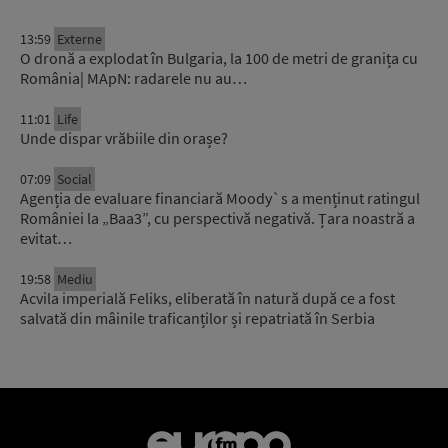
13:59
Externe
O dronă a explodat în Bulgaria, la 100 de metri de granița cu
România| MApN: radarele nu au…
11:01
Life
Unde dispar vrăbiile din orașe?
07:09
Social
Agenția de evaluare financiară Moody`s a menținut ratingul
României la „Baa3”, cu perspectivă negativă. Țara noastră a
evitat…
19:58
Mediu
Acvila imperială Feliks, eliberată în natură după ce a fost
salvată din mâinile traficanților și repatriată în Serbia