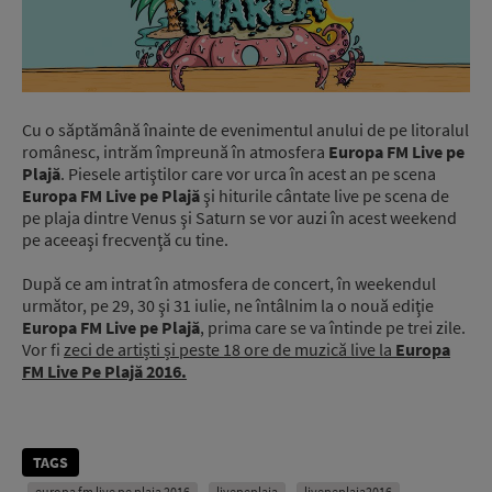
Cu o săptămână înainte de evenimentul anului de pe litoralul
românesc, intrăm împreună în atmosfera
Europa FM Live pe
Plajă
. Piesele artiştilor care vor urca în acest an pe scena
Europa FM Live pe Plajă
şi hiturile cântate live pe scena de
pe plaja dintre Venus şi Saturn se vor auzi în acest weekend
pe aceeaşi frecvenţă cu tine.
După ce am intrat în atmosfera de concert, în weekendul
următor, pe 29, 30 şi 31 iulie, ne întâlnim la o nouă ediţie
Europa FM Live pe Plajă
, prima care se va întinde pe trei zile.
Vor fi
zeci de artiști și peste 18 ore de muzică live la
Europa
FM Live Pe Plajă 2016.
TAGS
europa fm live pe plaja 2016
livepeplaja
livepeplaja2016