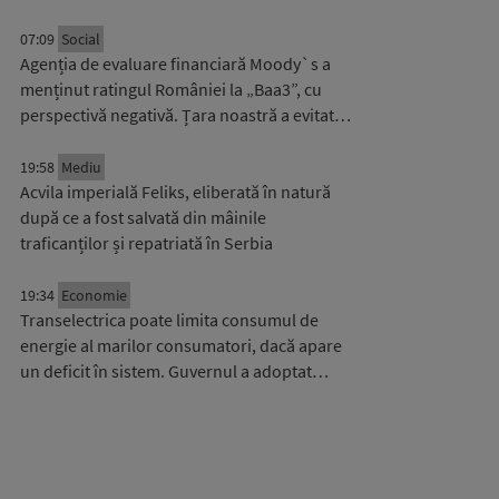
07:09
Social
Agenția de evaluare financiară Moody`s a
menținut ratingul României la „Baa3”, cu
perspectivă negativă. Țara noastră a evitat…
19:58
Mediu
Acvila imperială Feliks, eliberată în natură
după ce a fost salvată din mâinile
traficanților și repatriată în Serbia
19:34
Economie
Transelectrica poate limita consumul de
energie al marilor consumatori, dacă apare
un deficit în sistem. Guvernul a adoptat…