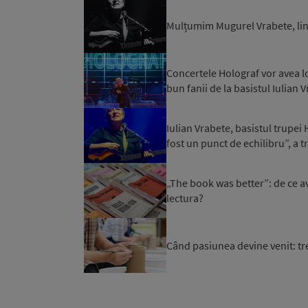
Mulțumim Mugurel Vrabete, lini
Concertele Holograf vor avea l
bun fanii de la basistul Iulian 
Iulian Vrabete, basistul trupei 
fost un punct de echilibru”, a 
„The book was better”: de ce 
lectura?
Când pasiunea devine venit: tr