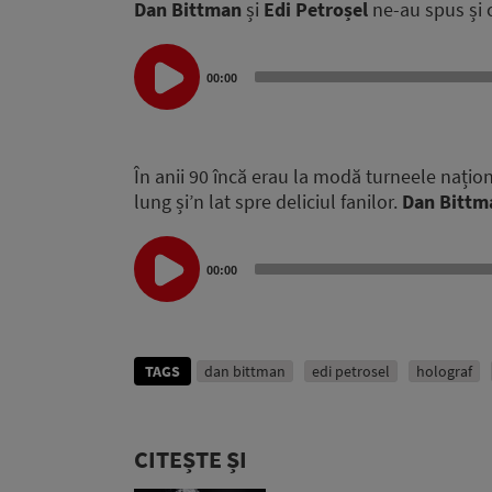
Dan Bittman
și
Edi Petroșel
ne-au spus și
Audio
Player
00:00
În anii 90 încă erau la modă turneele națio
lung și’n lat spre deliciul fanilor.
Dan Bittm
Audio
00:00
Player
TAGS
dan bittman
edi petrosel
holograf
CITEȘTE ȘI