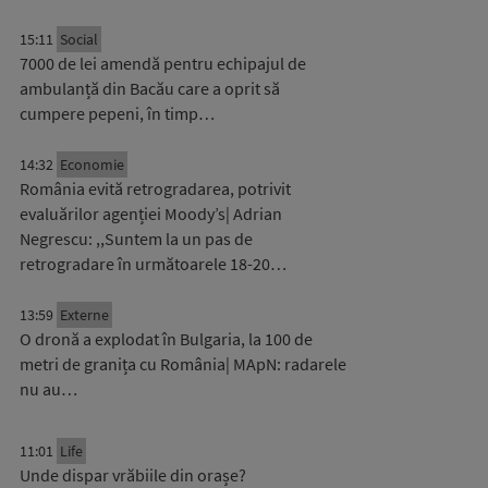
15:11
Social
7000 de lei amendă pentru echipajul de
ambulanță din Bacău care a oprit să
cumpere pepeni, în timp…
14:32
Economie
România evită retrogradarea, potrivit
evaluărilor agenției Moody’s| Adrian
Negrescu: ,,Suntem la un pas de
retrogradare în următoarele 18-20…
13:59
Externe
O dronă a explodat în Bulgaria, la 100 de
metri de granița cu România| MApN: radarele
nu au…
11:01
Life
Unde dispar vrăbiile din orașe?