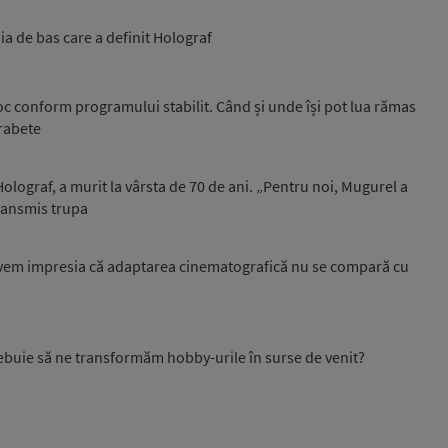
a de bas care a definit Holograf
oc conform programului stabilit. Când și unde își pot lua rămas
Vrabete
Holograf, a murit la vârsta de 70 de ani. „Pentru noi, Mugurel a
transmis trupa
avem impresia că adaptarea cinematografică nu se compară cu
ebuie să ne transformăm hobby-urile în surse de venit?