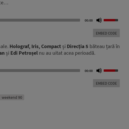
 ce…
Use
00:00
Up/Down
Arrow
EMBED CODE
keys
to
nale.
Holograf, Iris, Compact
și
Direcția 5
băteau țară în
increase
an
și
Edi Petroșel
nu au uitat acea perioadă.
or
decrease
volume.
Use
00:00
Up/Down
Arrow
EMBED CODE
keys
to
increase
weekend 90
or
decrease
volume.