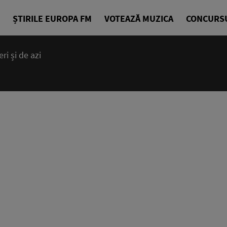
ȘTIRILE EUROPA FM
VOTEAZĂ MUZICA
CONCURS
i și de azi
14:00 - 23
Cea mai bună
EuropaFM