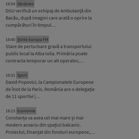
16:54
Sănătate
DSU verifică un echipaj de Ambulanță din
Bacău, după imagini care arată o oprire la
cumpărături în timpul…
16:40
Știrile Europa FM
Stare de perturbare gravă a transportului
public local la Alba Iulia. Primăria poate
contracta temporar un alt operator,…
16:31
Sport
David Popovici, la Campionatele Europene
de înot de la Paris. România are o delegație
de 11 sportivi |…
16:15
Economie
Constanța va avea cel mai mare și mai
modern acvariu din spațiul balcanic.
Proiectul, finanțat din fonduri europene,…