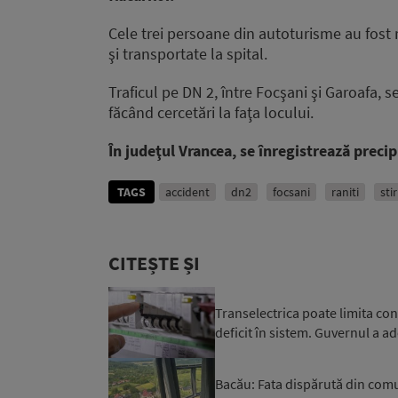
Cele trei persoane din autoturisme au fost 
şi transportate la spital.
Traficul pe DN 2, între Focşani şi Garoafa, se
făcând cercetări la faţa locului.
În judeţul Vrancea, se înregistrează precip
TAGS
accident
dn2
focsani
raniti
sti
CITEȘTE ȘI
Transelectrica poate limita co
deficit în sistem. Guvernul a ad
Bacău: Fata dispărută din comuna