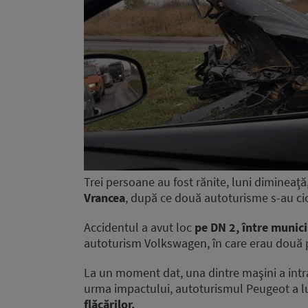
Trei persoane au fost rănite, luni dimineaţ
Vrancea
, după ce două autoturisme s-au cioc
Accidentul a avut loc
pe DN 2, între munici
autoturism Volkswagen, în care erau două pe
La un moment dat, una dintre maşini a intrat
urma impactului, autoturismul Peugeot a l
flăcărilor.