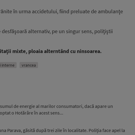
rănite în urma accidetului, fiind preluate de ambulanţe
 desfăşoară alternativ, pe un singur sens, poliţiştii
itaţii mixte, ploaia alterntând cu ninsoarea.
ri interne
vrancea
nsumul de energie al marilor consumatori, dacă apare un
optat o Hotărâre în acest sens...
 Parava, găsită după trei zile în localitate. Poliția face apel la