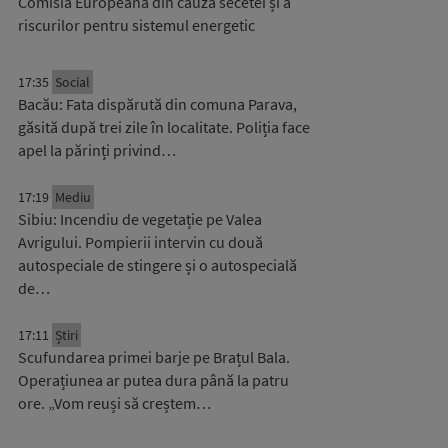
Comisia Europeană din cauza secetei și a
riscurilor pentru sistemul energetic
17:35
Social
Bacău: Fata dispărută din comuna Parava,
găsită după trei zile în localitate. Poliția face
apel la părinți privind…
17:19
Mediu
Sibiu: Incendiu de vegetație pe Valea
Avrigului. Pompierii intervin cu două
autospeciale de stingere și o autospecială
de…
17:11
Știri
Scufundarea primei barje pe Brațul Bala.
Operațiunea ar putea dura până la patru
ore. „Vom reuși să creștem…