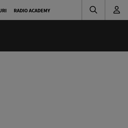
URI
RADIO ACADEMY
:55
 muzică de ieri și de azi