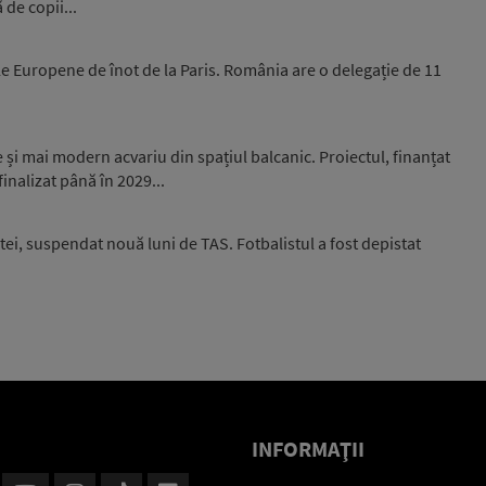
 de copii...
e Europene de înot de la Paris. România are o delegație de 11
și mai modern acvariu din spațiul balcanic. Proiectul, finanțat
inalizat până în 2029...
ei, suspendat nouă luni de TAS. Fotbalistul a fost depistat
INFORMAŢII