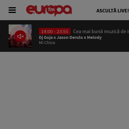
ASCULTĂ LIVE!
14:00 - 23:55
Cea mai bună muzică de ier
ACASĂ
Dj Goja x Jason Derulo x Melody
Mi Chico
ȘTIRI
RADIO
CONCURSURI
PODCAST
ASCULTĂ LIVE