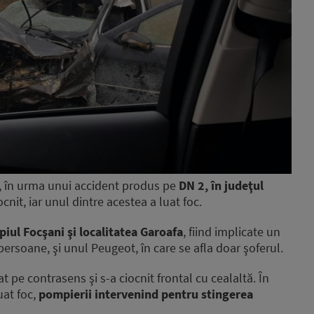
ă, în urma unui accident produs pe
DN 2, în judeţul
nit, iar unul dintre acestea a luat foc.
piul Focşani şi localitatea Garoafa
, fiind implicate un
rsoane, şi unul Peugeot, în care se afla doar şoferul.
 pe contrasens şi s-a ciocnit frontal cu cealaltă. În
uat foc,
pompierii intervenind pentru stingerea