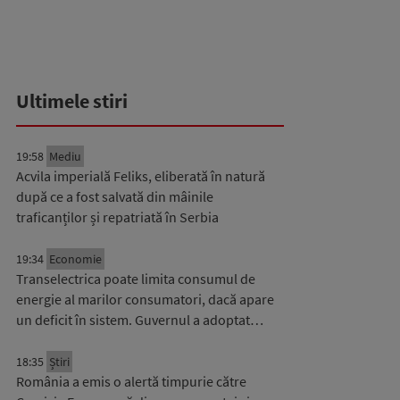
Ultimele stiri
19:58
Mediu
Acvila imperială Feliks, eliberată în natură
după ce a fost salvată din mâinile
traficanților și repatriată în Serbia
19:34
Economie
Transelectrica poate limita consumul de
energie al marilor consumatori, dacă apare
un deficit în sistem. Guvernul a adoptat…
18:35
Știri
România a emis o alertă timpurie către