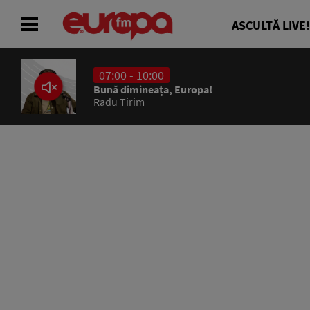
ASCULTĂ LIVE!
07:00 - 10:00
ACASĂ
Bună dimineața, Europa!
Radu Tirim
ȘTIRI
RADIO
CONCURSURI
PODCAST
ASCULTĂ LIVE