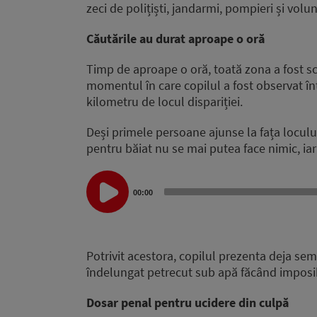
zeci de polițiști, jandarmi, pompieri și vol
Căutările au durat aproape o oră
Timp de aproape o oră, toată zona a fost sco
momentul în care copilul a fost observat în
kilometru de locul dispariției.
Deși primele persoane ajunse la fața locului
pentru băiat nu se mai putea face nimic, iar
Audio
Player
00:00
Potrivit acestora, copilul prezenta deja sem
îndelungat petrecut sub apă făcând imposibi
Dosar penal pentru ucidere din culpă