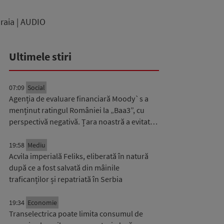
uraia | AUDIO
Ultimele stiri
07:09
Social
Agenția de evaluare financiară Moody`s a
menținut ratingul României la „Baa3”, cu
perspectivă negativă. Țara noastră a evitat…
19:58
Mediu
Acvila imperială Feliks, eliberată în natură
după ce a fost salvată din mâinile
traficanților și repatriată în Serbia
19:34
Economie
Transelectrica poate limita consumul de