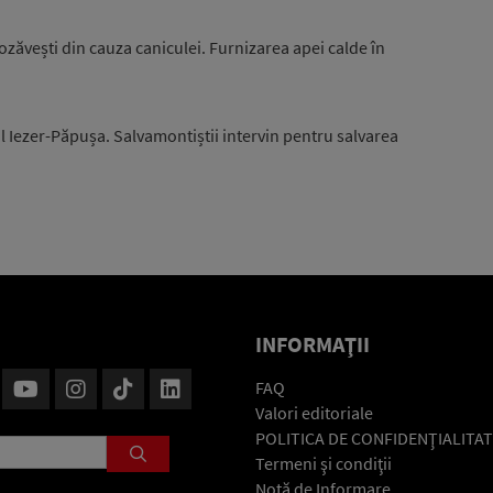
zăvești din cauza caniculei. Furnizarea apei calde în
l Iezer-Păpușa. Salvamontiștii intervin pentru salvarea
INFORMAŢII
FAQ
Valori editoriale
POLITICA DE CONFIDENŢIALITAT
Termeni şi condiţii
Notă de Informare