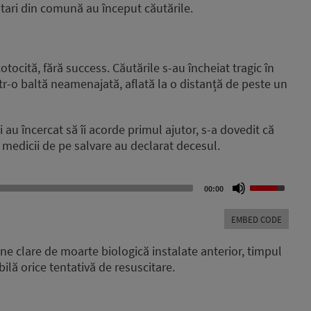
untari din comună au început căutările.
tocită, fără success. Căutările s-au încheiat tragic în
tr-o baltă neamenajată, aflată la o distanță de peste un
 au încercat să îi acorde primul ajutor, s-a dovedit că
 medicii de pe salvare au declarat decesul.
Use
00:00
Up/Down
Arrow
EMBED CODE
keys
to
ne clare de moarte biologică instalate anterior, timpul
increase
lă orice tentativă de resuscitare.
or
decrease
volume.