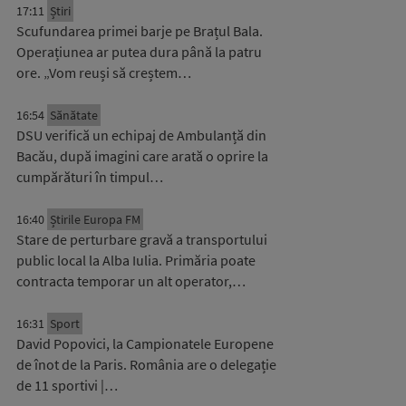
17:11
Știri
Scufundarea primei barje pe Brațul Bala.
Operațiunea ar putea dura până la patru
ore. „Vom reuși să creștem…
16:54
Sănătate
DSU verifică un echipaj de Ambulanță din
Bacău, după imagini care arată o oprire la
cumpărături în timpul…
16:40
Știrile Europa FM
Stare de perturbare gravă a transportului
public local la Alba Iulia. Primăria poate
contracta temporar un alt operator,…
16:31
Sport
David Popovici, la Campionatele Europene
de înot de la Paris. România are o delegație
de 11 sportivi |…