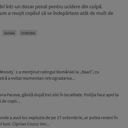
tări într-un dosar penal pentru ucidere din culpă.
cum a reușit copilul să se îndepărteze atât de mult de
suraia
vrancea
 Moody`s a menținut ratingul României la „Baa3”, cu
stră a evitat momentan retrogradarea...
 Parava, găsită după trei zile în localitate. Poliția face apel la
 de copii...
unde a avut loc explozia de pe 17 octombrie, ar putea reveni în
luni. Ciprian Ciucu: Vor...