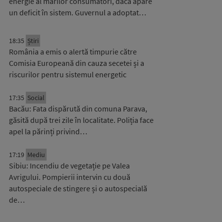
energie al marilor consumatori, dacă apare
un deficit în sistem. Guvernul a adoptat…
18:35
Știri
România a emis o alertă timpurie către
Comisia Europeană din cauza secetei și a
riscurilor pentru sistemul energetic
17:35
Social
Bacău: Fata dispărută din comuna Parava,
găsită după trei zile în localitate. Poliția face
apel la părinți privind…
17:19
Mediu
Sibiu: Incendiu de vegetație pe Valea
Avrigului. Pompierii intervin cu două
autospeciale de stingere și o autospecială
de…