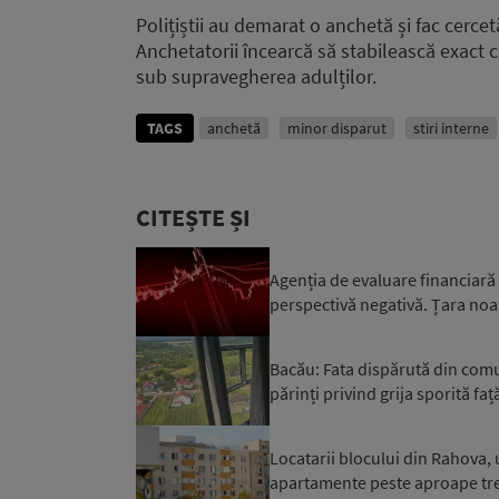
Polițiștii au demarat o anchetă și fac cerce
Anchetatorii încearcă să stabilească exact 
sub supravegherea adulților.
TAGS
anchetă
minor disparut
stiri interne
CITEȘTE ȘI
Agenția de evaluare financiară
perspectivă negativă. Țara noa
Bacău: Fata dispărută din comuna
părinți privind grija sporită față
Locatarii blocului din Rahova, 
apartamente peste aproape trei 