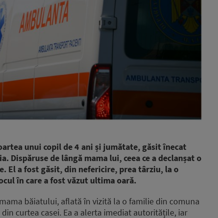
oartea unui copil de 4 ani și jumătate, găsit înecat
aia. Dispăruse de lângă mama lui, ceea ce a declanșat o
 El a fost găsit, din nefericire, prea târziu, la o
cul în care a fost văzut ultima oară.
mama băiatului, aflată în vizită la o familie din comuna
din curtea casei. Ea a alerta imediat autoritățile, iar