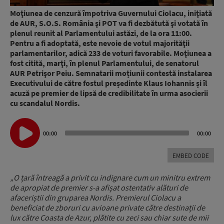
Moţiunea de cenzură împotriva Guvernului Ciolacu, iniţiată
de AUR, S.O.S. România şi POT va fi dezbătută şi votată în
plenul reunit al Parlamentului astăzi, de la ora 11:00.
Pentru a fi adoptată, este nevoie de votul majorităţii
parlamentarilor, adică 233 de voturi favorabile. Moţiunea a
fost citită, marţi, în plenul Parlamentului, de senatorul
AUR Petrişor Peiu. Semnatarii moțiunii contestă instalarea
Executivului de către fostul președinte Klaus Iohannis și îl
acuză pe premier de lipsă de credibilitate în urma asocierii
cu scandalul Nordis.
Audio
00:00
00:00
Player
EMBED CODE
„O țară întreagă a privit cu indignare cum un minitru extrem
de apropiat de premier s-a afișat ostentativ alături de
afaceriștii din gruparea Nordis. Premierul Ciolacu a
beneficiat de zboruri cu avioane private către destinații de
lux către Coasta de Azur, plătite cu zeci sau chiar sute de mii