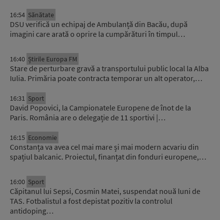
16:54
Sănătate
DSU verifică un echipaj de Ambulanță din Bacău, după
imagini care arată o oprire la cumpărături în timpul…
16:40
Știrile Europa FM
Stare de perturbare gravă a transportului public local la Alba
Iulia. Primăria poate contracta temporar un alt operator,…
16:31
Sport
David Popovici, la Campionatele Europene de înot de la
Paris. România are o delegație de 11 sportivi |…
16:15
Economie
Constanța va avea cel mai mare și mai modern acvariu din
spațiul balcanic. Proiectul, finanțat din fonduri europene,…
16:00
Sport
Căpitanul lui Sepsi, Cosmin Matei, suspendat nouă luni de
TAS. Fotbalistul a fost depistat pozitiv la controlul
antidoping…