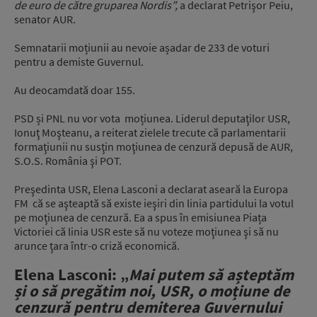
de euro de către gruparea Nordis”,
a declarat Petrişor Peiu,
senator AUR.
Semnatarii moțiunii au nevoie așadar de 233 de voturi
pentru a demiste Guvernul.
Au deocamdată doar 155.
PSD și PNL nu vor vota moțiunea. Liderul deputaţilor USR,
Ionuţ Moşteanu, a reiterat zielele trecute că parlamentarii
formaţiunii nu susţin moţiunea de cenzură depusă de AUR,
S.O.S. România şi POT.
Preşedinta USR, Elena Lasconi a declarat aseară la Europa
FM că se aşteaptă să existe ieşiri din linia partidului la votul
pe moţiunea de cenzură. Ea a spus în emisiunea Piața
Victoriei că linia USR este să nu voteze moţiunea şi să nu
arunce ţara într-o criză economică.
Elena Lasconi: „
Mai putem să așteptăm
și o să pregătim noi, USR, o moțiune de
cenzură pentru demiterea Guvernului