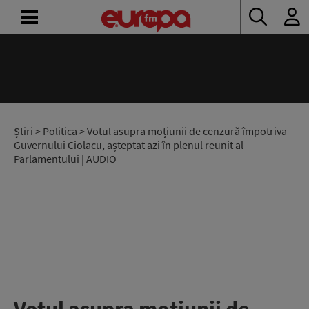
ACASĂ
ȘTIRI
RADIO
Știri
>
Politica
> Votul asupra moțiunii de cenzură împotriva
Guvernului Ciolacu, așteptat azi în plenul reunit al
Parlamentului | AUDIO
CONCURSURI
PODCAST
ASCULTĂ
LIVE