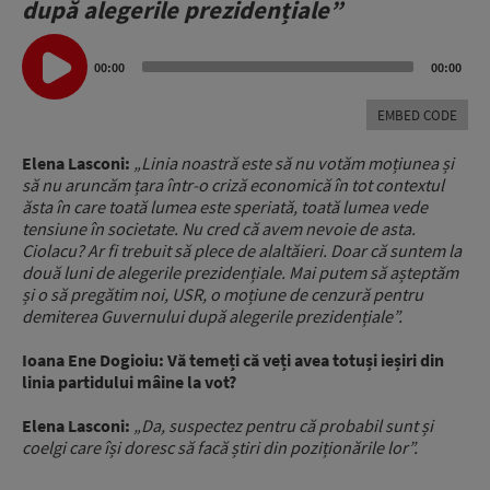
după alegerile prezidențiale”
Audio
Player
00:00
00:00
EMBED CODE
Elena Lasconi:
„Linia noastră este să nu votăm moțiunea și
să nu aruncăm țara într-o criză economică în tot contextul
ăsta în care toată lumea este speriată, toată lumea vede
tensiune în societate. Nu cred că avem nevoie de asta.
Ciolacu? Ar fi trebuit să plece de alaltăieri. Doar că suntem la
două luni de alegerile prezidențiale. Mai putem să așteptăm
și o să pregătim noi, USR, o moțiune de cenzură pentru
demiterea Guvernului după alegerile prezidențiale”.
Ioana Ene Dogioiu: Vă temeți că veți avea totuși ieșiri din
linia partidului mâine la vot?
Elena Lasconi:
„Da, suspectez pentru că probabil sunt și
coelgi care își doresc să facă știri din poziționările lor”.