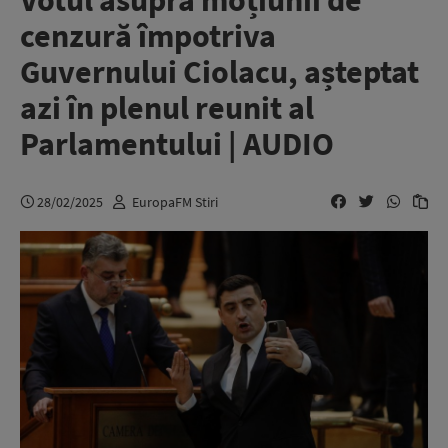
Votul asupra moțiunii de
cenzură împotriva
Guvernului Ciolacu, așteptat
azi în plenul reunit al
Parlamentului | AUDIO
28/02/2025
EuropaFM Stiri