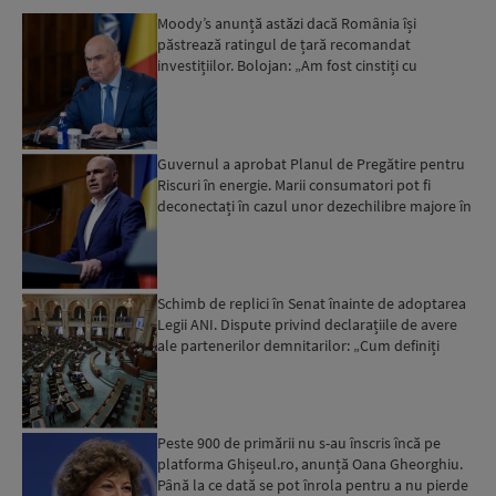
Moody’s anunță astăzi dacă România își
păstrează ratingul de țară recomandat
investițiilor. Bolojan: „Am fost cinstiți cu
românii. Am muncit din greu”...
Guvernul a aprobat Planul de Pregătire pentru
Riscuri în energie. Marii consumatori pot fi
deconectați în cazul unor dezechilibre majore în
sistemul e...
Schimb de replici în Senat înainte de adoptarea
Legii ANI. Dispute privind declarațiile de avere
ale partenerilor demnitarilor: „Cum definiți
amantele...
Peste 900 de primării nu s-au înscris încă pe
platforma Ghișeul.ro, anunță Oana Gheorghiu.
Până la ce dată se pot înrola pentru a nu pierde