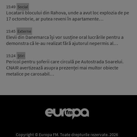
15:49
Social
Locatarii blocului din Rahova, unde a avut loc explozia de pe
17 octombrie, ar putea reveni în apartamente…
15:45
Externe
Elevii din Danemarca își vor susține oral lucrările pentru a
demonstra că le-au realizat fără ajutorul nepermis al…
15:24
Știri
Pericol pentru șoferii care circulă pe Autostrada Soarelui.
CNAIR avertizează asupra prezenței mai multor obiecte
metalice pe carosabil…
Copyright © Europa FM. Toate drepturile rezervate. 2026