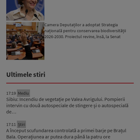
fondurile ...
Camera Deputaților a adoptat Strategia
națională pentru conservarea biodiversității
2026-2030. Proiectul revine, însă, la Senat
pentru modificări...
Ultimele stiri
17:19
Mediu
Sibiu: Incendiu de vegetație pe Valea Avrigului. Pompierii
intervin cu două autospeciale de stingere și o autospecială
de…
17:11
Știri
A început scufundarea controlată a primei barje pe Brațul
Bala. Operațiunea ar putea dura până la patru ore