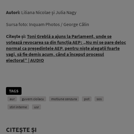
Autori:
Liliana Nicolae și Julia Nagy
Sursa foto: Inquam Photos / George Călin
Citește și:
Toni Greblă a ajuns la Parlament, unde se
votează revocarea sa din funcția AEP: „Nu mi se pare deloc
normal ca președintele AEP, pentru niște alegații foarte
vagi, să fie demis acum, când a început procesul
electoral” | AUDIO
TAGS
aur
guvern ciolacu
motiune cenzura
pot
sos
stiri interne
usr
CITEȘTE ȘI