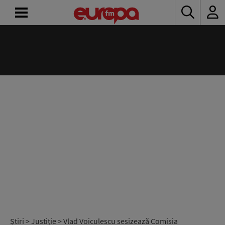
ACASĂ
ȘTIRI
RADIO
CONCURSURI
PODCAST
ASCULTĂ
LIVE
Știri
>
Justiție
> Vlad Voiculescu sesizează Comisia