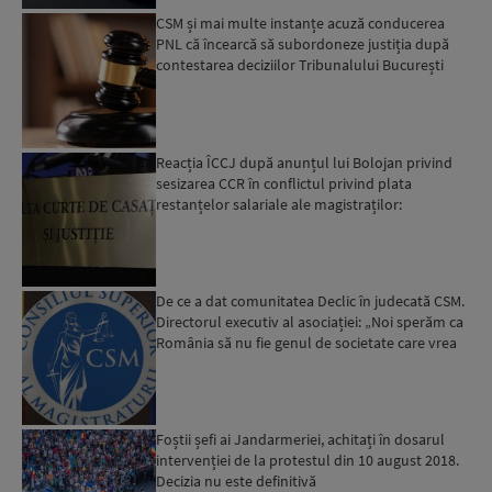
CSM și mai multe instanțe acuză conducerea
PNL că încearcă să subordoneze justiția după
contestarea deciziilor Tribunalului București
privind ultimul ...
Reacția ÎCCJ după anunțul lui Bolojan privind
sesizarea CCR în conflictul privind plata
restanțelor salariale ale magistraților:
„afectează independen...
De ce a dat comunitatea Declic în judecată CSM.
Directorul executiv al asociației: „Noi sperăm ca
România să nu fie genul de societate care vrea
să se...
Foștii șefi ai Jandarmeriei, achitați în dosarul
intervenției de la protestul din 10 august 2018.
Decizia nu este definitivă