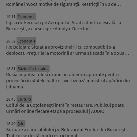
Române invocă motive de siguranță. Restricții în 80 de…
19:11
Economie
Lipsa de kerosen pe Aeroportul Arad a dus la o escală, la
București, a cursei spre Antalya. Director:…
18:59
Economie
Ilie Bolojan: Situaţia aprovizionării cu combustibil s-a
deblocat. Prețurile la motorină ar urma să scadă în a doua…
18:51
Război în Ucraina
Rusia ar putea folosi drone ucrainene capturate pentru
provocări în statele baltice, avertizează ministrul apărării din
Lituania
18:45
Cultură
Coiful de la Coțofenești intră în restaurare. Publicul poate
urmări online fiecare etapă a procesului | AUDIO
18:40
Știri
Surpare a carosabilului pe Bulevardul Eroilor din București.
Traficul se desfășoară restricționat