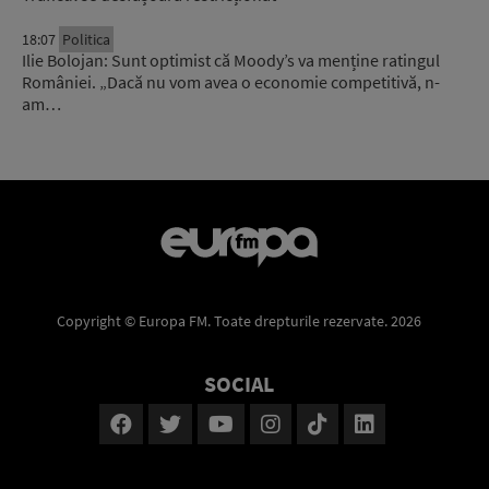
18:07
Politica
Ilie Bolojan: Sunt optimist că Moody’s va menține ratingul
României. „Dacă nu vom avea o economie competitivă, n-
am…
Copyright © Europa FM. Toate drepturile rezervate. 2026
SOCIAL