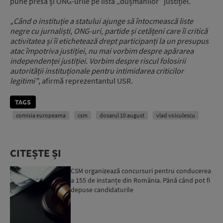
pune presa și ONG-urile pe lista „dușmanilor” justiției.
„Când o instituție a statului ajunge să întocmească liste
negre cu jurnaliști, ONG-uri, partide și cetățeni care îi critică
activitatea și îi etichetează drept participanți la un presupus
atac împotriva justiției, nu mai vorbim despre apărarea
independenței justiției. Vorbim despre riscul folosirii
autorității instituționale pentru intimidarea criticilor
legitimi”
, afirmă reprezentantul USR.
TAGS
comisia europeama
csm
dosarul 10 august
vlad voiculescu
CITEȘTE ȘI
CSM organizează concursuri pentru conducerea
a 155 de instanțe din România. Până când pot fi
depuse candidaturile