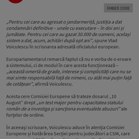
Player
EMBED CODE
„Pentru cei care au agresat o jandarmeriță, justiția a dat
condamnări definitive – unele cu executare – în doi ani și
jumătate. Pentru cei care au gazat 30.000 de oameni, același
sistem a dat, acum, achitări după opt ani”
, spune Vlad
Voiculescu în scrisoarea adresată oficialului european.
Europarlamentarul remarcă faptul că nu e vorba de o eroare
a sistemului, ci de modul în care acesta funcționează –
„această omertă de grade, interese și complicități care nu se
mai simte responsabilă față de nimeni, cu atât mai puțin față
de cetățean”
, afirmă Voiculescu.
Acesta cere Comisiei Europene să trateze dosarul „10
August” drept
„un test major pentru capacitatea statului
român de a investiga și sancționa eventualele abuzuri”
ale
forțelor de ordine.
În aceeași scrisoare, Voiculescu aduce în atenția Comisiei
Europene și hotărârea Secției pentru judecători a CSM, care