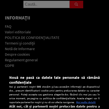
INFORMAŢII
FAQ
Valori editoriale
POLITICA DE CONFIDENŢIALITATE
Termeni şi condiţii
Notă de Informare
Despre cookies
Regulament general
GDPR
Contact
Nouă ne pasă ca datele tale personale să rămână
Descarcă gratuit aplicaţia Europa FM pentru smartphone:
confidențiale
Noi și partenerii noștri
585
stocăm și/sau accesăm informații pe dispozitivul
dvs., precum identificatorii cookie unici pentru prelucrarea datelor cu caracter
personal. Puteți accepta sau gestiona alegerile dvs. făcând clic mai jos sau în
orice moment, pe pagina cu politica de confidențialitate. Aceste alegeri vor fi
raportate partenerilor noștri și nu vă vor afecta navigarea.
Mai multe detalii
Atât noi, cât și partenerii noștri prelucrăm datele pentru a