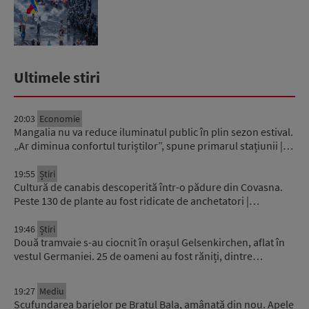
Ultimele stiri
20:03
Economie
Mangalia nu va reduce iluminatul public în plin sezon estival.
„Ar diminua confortul turiștilor”, spune primarul stațiunii |…
19:55
Știri
Cultură de canabis descoperită într-o pădure din Covasna.
Peste 130 de plante au fost ridicate de anchetatori |…
19:46
Știri
Două tramvaie s-au ciocnit în orașul Gelsenkirchen, aflat în
vestul Germaniei. 25 de oameni au fost răniți, dintre…
19:27
Mediu
Scufundarea barjelor pe Brațul Bala, amânată din nou. Apele