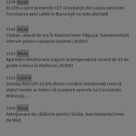
13:58
Social
ELCEN a oprit preventiv CET Grozăvești din cauza caniculei.
Furnizarea apei calde în Bucureşti nu este afectată
13:42
Social
Cioban, atacat de urs în Masivul Iezer-Păpușa. Salvamontiștii
intervin pentru salvarea victimei | AUDIO
13:23
Mediu
Apa Mării Mediterane a ajuns la temperatura record de 33 de
grade Celsius în Mallorca | AUDIO
13:22
Cultură
Sondaj INSCOP: 65,6% dintre românii chestionați cred că
statul român ar trebui să cumpere operele lui Constantin
Brâncuși.…
13:00
Social
Atenţionare de călătorie pentru Sicilia. Avertismentul emis
de MAE