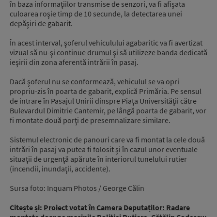
în baza informaţiilor transmise de senzori, va fi afișata
culoarea roşie timp de 10 secunde, la detectarea unei
depăşiri de gabarit.
În acest interval, şoferul vehiculului agabaritic va fi avertizat
vizual să nu-şi continue drumul şi să utilizeze banda dedicată
ieşirii din zona aferentă intrării în pasaj.
Dacă şoferul nu se conformează, vehiculul se va opri
propriu-zis în poarta de gabarit, explică Primăria. Pe sensul
de intrare în Pasajul Unirii dinspre Piaţa Universităţii către
Bulevardul Dimitrie Cantemir, pe lângă poarta de gabarit, vor
fi montate două porţi de presemnalizare similare.
Sistemul electronic de panouri care va fi montat la cele două
intrări în pasaj va putea fi folosit şi în cazul unor eventuale
situaţii de urgenţă apărute în interiorul tunelului rutier
(incendii, inundaţii, accidente).
Sursa foto: Inquam Photos / George Călin
Citește și:
Proiect votat în Camera Deputaților: Radare
montate doar pe mașinile Poliției Rutiere. Cătălin Codescu: