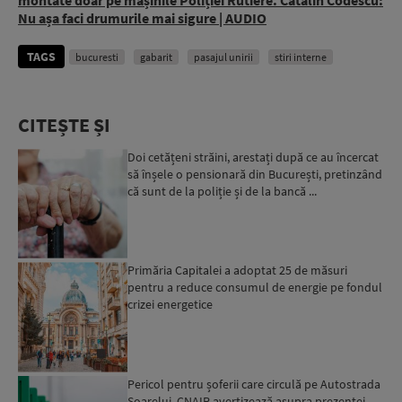
Nu așa faci drumurile mai sigure | AUDIO
TAGS
bucuresti
gabarit
pasajul unirii
stiri interne
CITEȘTE ȘI
Doi cetățeni străini, arestați după ce au încercat
să înșele o pensionară din București, pretinzând
că sunt de la poliție și de la bancă ...
Primăria Capitalei a adoptat 25 de măsuri
pentru a reduce consumul de energie pe fondul
crizei energetice
Pericol pentru șoferii care circulă pe Autostrada
Soarelui. CNAIR avertizează asupra prezenței