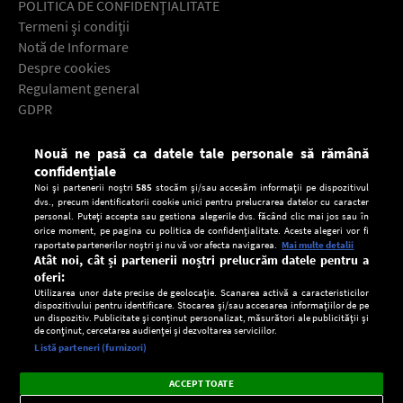
POLITICA DE CONFIDENŢIALITATE
Termeni şi condiţii
Notă de Informare
Despre cookies
Regulament general
GDPR
Contact
Nouă ne pasă ca datele tale personale să rămână
Descarcă gratuit aplicaţia Europa FM pentru smartphone:
confidențiale
Noi și partenerii noștri
585
stocăm și/sau accesăm informații pe dispozitivul
dvs., precum identificatorii cookie unici pentru prelucrarea datelor cu caracter
personal. Puteți accepta sau gestiona alegerile dvs. făcând clic mai jos sau în
orice moment, pe pagina cu politica de confidențialitate. Aceste alegeri vor fi
raportate partenerilor noștri și nu vă vor afecta navigarea.
Mai multe detalii
Atât noi, cât și partenerii noștri prelucrăm datele pentru a
oferi:
Utilizarea unor date precise de geolocație. Scanarea activă a caracteristicilor
dispozitivului pentru identificare. Stocarea și/sau accesarea informațiilor de pe
un dispozitiv. Publicitate și conținut personalizat, măsurători ale publicității și
de conținut, cercetarea audienței și dezvoltarea serviciilor.
Setări:
Listă parteneri (furnizori)
Ascultă Europa FM în aplicație
Dark
×
Instalează
Radio live, podcasturi, știri și alerte
ACCEPT TOATE
Mode
importante.