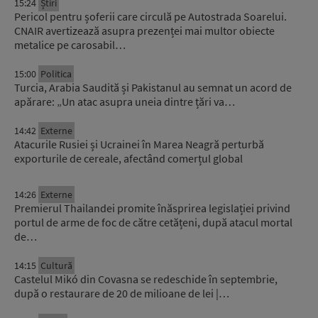
15:24
Știri
Pericol pentru șoferii care circulă pe Autostrada Soarelui.
CNAIR avertizează asupra prezenței mai multor obiecte
metalice pe carosabil…
15:00
Politica
Turcia, Arabia Saudită și Pakistanul au semnat un acord de
apărare: „Un atac asupra uneia dintre țări va…
14:42
Externe
Atacurile Rusiei și Ucrainei în Marea Neagră perturbă
exporturile de cereale, afectând comerțul global
14:26
Externe
Premierul Thailandei promite înăsprirea legislației privind
portul de arme de foc de către cetățeni, după atacul mortal
de…
14:15
Cultură
Castelul Mikó din Covasna se redeschide în septembrie,
după o restaurare de 20 de milioane de lei |…