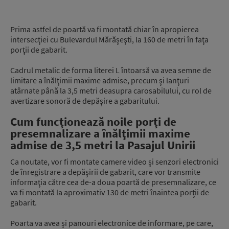
Prima astfel de poartă va fi montată chiar în apropierea
intersecţiei cu Bulevardul Mărăşeşti, la 160 de metri în faţa
porţii de gabarit.
Cadrul metalic de forma literei L întoarsă va avea semne de
limitare a înălţimii maxime admise, precum şi lanţuri
atârnate până la 3,5 metri deasupra carosabilului, cu rol de
avertizare sonoră de depăşire a gabaritului.
Cum funcționează noile porți de
presemnalizare a înălţimii maxime
admise de 3,5 metri la Pasajul Unirii
Ca noutate, vor fi montate camere video şi senzori electronici
de înregistrare a depăşirii de gabarit, care vor transmite
informaţia către cea de-a doua poartă de presemnalizare, ce
va fi montată la aproximativ 130 de metri înaintea porţii de
gabarit.
Poarta va avea și panouri electronice de informare, pe care,