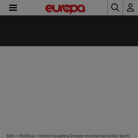
ACASĂ
ȘTIRI
RADIO
CONCURSURI
PODCAST
ASCULTĂ
LIVE
Știri
>
Politica
> Vineri noaptea începe montarea noilor porţi