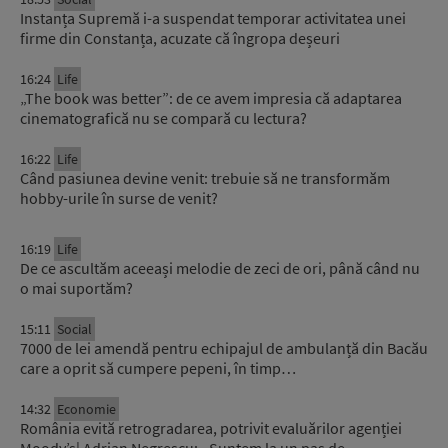
Instanța Supremă i-a suspendat temporar activitatea unei
firme din Constanța, acuzate că îngropa deșeuri
16:24
Life
„The book was better”: de ce avem impresia că adaptarea
cinematografică nu se compară cu lectura?
16:22
Life
Când pasiunea devine venit: trebuie să ne transformăm
hobby-urile în surse de venit?
16:19
Life
De ce ascultăm aceeași melodie de zeci de ori, până când nu
o mai suportăm?
15:11
Social
7000 de lei amendă pentru echipajul de ambulanță din Bacău
care a oprit să cumpere pepeni, în timp…
14:32
Economie
România evită retrogradarea, potrivit evaluărilor agenției
Moody’s| Adrian Negrescu: ,,Suntem la un pas de