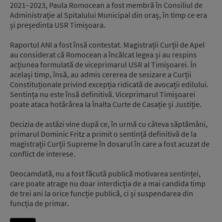
2021–2023, Paula Romocean a fost membră în Consiliul de
Administrație al Spitalului Municipal din oraș, în timp ce era
și președinta USR Timișoara.
Raportul ANI a fost însă contestat. Magistrații Curții de Apel
au considerat că Romocean a încălcat legea și au respins
acțiunea formulată de viceprimarul USR al Timișoarei. În
același timp, însă, au admis cererea de sesizare a Curții
Constituționale privind excepția ridicată de avocații edilului.
Sentința nu este însă definitivă. Viceprimarul Timișoarei
poate ataca hotărârea la Înalta Curte de Casație și Justiție.
Decizia de astăzi vine după ce, în urmă cu câteva săptămâni,
primarul Dominic Fritz a primit o sentință definitivă de la
magistrații Curții Supreme în dosarul în care a fost acuzat de
conflict de interese.
Deocamdată, nu a fost făcută publică motivarea sentinței,
care poate atrage nu doar interdicția de a mai candida timp
de trei ani la orice funcție publică, ci și suspendarea din
funcția de primar.