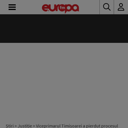
ACASĂ
ȘTIRI
RADIO
CONCURSURI
PODCAST
ASCULTĂ
LIVE
Știri
>
Justiție
> Viceprimarul Timișoarei a pierdut procesul