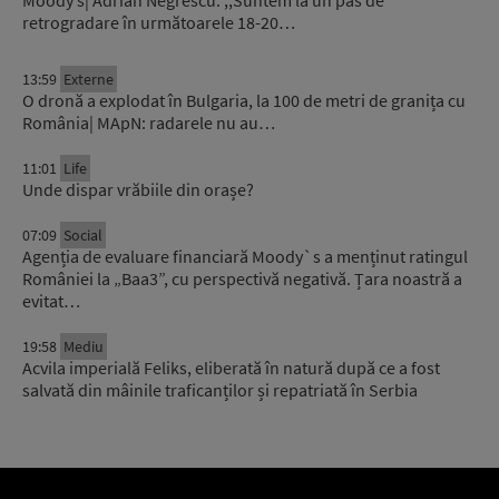
retrogradare în următoarele 18-20…
13:59
Externe
O dronă a explodat în Bulgaria, la 100 de metri de granița cu
România| MApN: radarele nu au…
11:01
Life
Unde dispar vrăbiile din orașe?
07:09
Social
Agenția de evaluare financiară Moody`s a menținut ratingul
României la „Baa3”, cu perspectivă negativă. Țara noastră a
evitat…
19:58
Mediu
Acvila imperială Feliks, eliberată în natură după ce a fost
salvată din mâinile traficanților și repatriată în Serbia