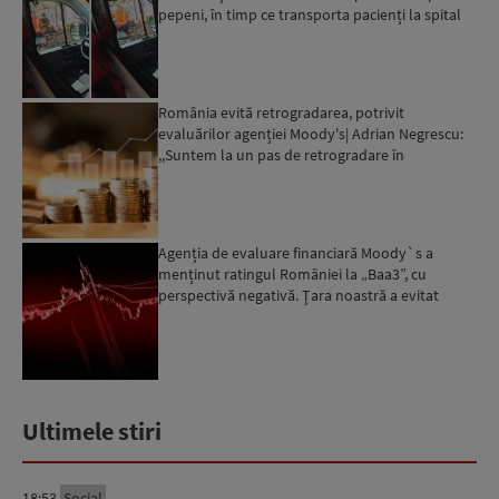
pepeni, în timp ce transporta pacienți la spital
România evită retrogradarea, potrivit
evaluărilor agenției Moody's| Adrian Negrescu:
,,Suntem la un pas de retrogradare în
următoarele 18-20 de luni, ...
Agenția de evaluare financiară Moody`s a
menținut ratingul României la „Baa3”, cu
perspectivă negativă. Țara noastră a evitat
momentan retrogradarea...
Ultimele stiri
18:53
Social