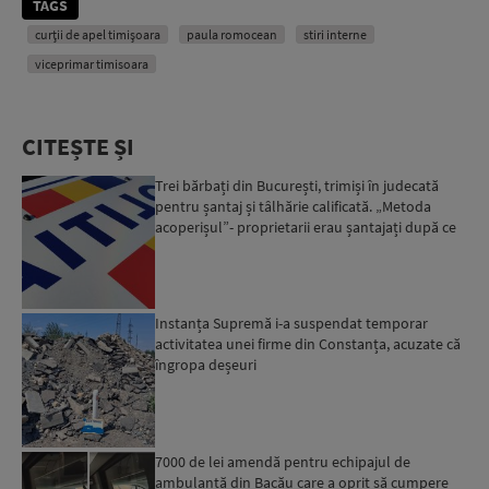
TAGS
curții de apel timișoara
paula romocean
stiri interne
viceprimar timisoara
CITEȘTE ȘI
Trei bărbați din București, trimiși în judecată
pentru șantaj și tâlhărie calificată. „Metoda
acoperișul”- proprietarii erau șantajați după ce
locuinț...
Instanța Supremă i-a suspendat temporar
activitatea unei firme din Constanța, acuzate că
îngropa deșeuri
7000 de lei amendă pentru echipajul de
ambulanță din Bacău care a oprit să cumpere