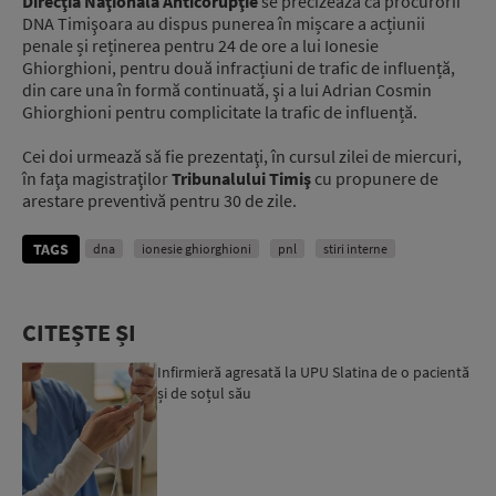
Direcţia Naţională Anticorupţie
se precizează că procurorii
DNA Timişoara au dispus punerea în mișcare a acțiunii
penale și reținerea pentru 24 de ore a lui Ionesie
Ghiorghioni, pentru două infracțiuni de trafic de influență,
din care una în formă continuată, şi a lui Adrian Cosmin
Ghiorghioni pentru complicitate la trafic de influență.
Cei doi urmează să fie prezentaţi, în cursul zilei de miercuri,
în faţa magistraţilor
Tribunalului Timiş
cu propunere de
arestare preventivă pentru 30 de zile.
TAGS
dna
ionesie ghiorghioni
pnl
stiri interne
CITEȘTE ȘI
Infirmieră agresată la UPU Slatina de o pacientă
și de soțul său