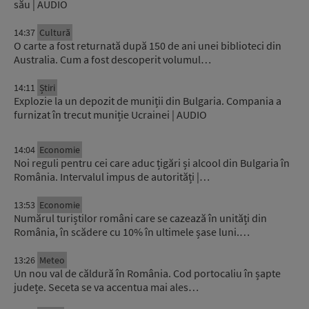
său | AUDIO
14:37
Cultură
O carte a fost returnată după 150 de ani unei biblioteci din
Australia. Cum a fost descoperit volumul…
14:11
Știri
Explozie la un depozit de muniții din Bulgaria. Compania a
furnizat în trecut muniție Ucrainei | AUDIO
14:04
Economie
Noi reguli pentru cei care aduc țigări și alcool din Bulgaria în
România. Intervalul impus de autorități |…
13:53
Economie
Numărul turiștilor români care se cazează în unități din
România, în scădere cu 10% în ultimele șase luni.…
13:26
Meteo
Un nou val de căldură în România. Cod portocaliu în șapte
județe. Seceta se va accentua mai ales…