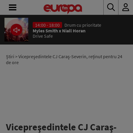
14:00 - 18:00
Drum cu prioritate
ACASĂ
Myles Smith x Niall Horan
Drive Safe
ȘTIRI
RADIO
Știri
> Vicepreşedintele CJ Caraş-Severin, reținut pentru 24
de ore
CONCURSURI
PODCAST
ASCULTĂ
LIVE
Vicepreşedintele CJ Caraş-