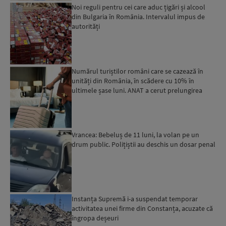
Noi reguli pentru cei care aduc țigări și alcool
din Bulgaria în România. Intervalul impus de
autorități
Numărul turiștilor români care se cazează în
unități din România, în scădere cu 10% în
ultimele șase luni. ANAT a cerut prelungirea
perioadei de acord...
Vrancea: Bebeluș de 11 luni, la volan pe un
drum public. Polițiștii au deschis un dosar penal
Instanța Supremă i-a suspendat temporar
activitatea unei firme din Constanța, acuzate că
îngropa deșeuri