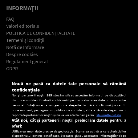
INFORMAŢII
FAQ
Valori editoriale
POLITICA DE CONFIDENŢIALITATE
Termeni şi condiţii
Notă de Informare
Despre cookies
Regulament general
GDPR
Contact
Nouă ne pasă ca datele tale personale să rămână
Descarcă gratuit aplicaţia Europa FM pentru smartphone:
confidențiale
Noi și partenerii noștri
585
stocăm și/sau accesăm informații pe dispozitivul
dvs., precum identificatorii cookie unici pentru prelucrarea datelor cu caracter
personal. Puteți accepta sau gestiona alegerile dvs. făcând clic mai jos sau în
orice moment, pe pagina cu politica de confidențialitate. Aceste alegeri vor fi
raportate partenerilor noștri și nu vă vor afecta navigarea.
Mai multe detalii
Atât noi, cât și partenerii noștri prelucrăm datele pentru a
oferi:
Utilizarea unor date precise de geolocație. Scanarea activă a caracteristicilor
dispozitivului pentru identificare. Stocarea și/sau accesarea informațiilor de pe