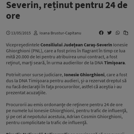
Severin, reținut pentru 24 de
ore
13/05/2015
Ioana Brustur-Capitanu
Vicepreşedintele
Consiliului Judeţean Caraş-Severin
Ionesie
Ghiorghioni (PNL), care a fost prins în flagrant în timp ce lua
mită 20.000 de lei pentru atribuirea unui contract, a fost
reţinut, marţi seară, în urma audierilor de la DNA
Timişoara
.
Potrivit unor surse judiciare,
Ionesie Ghiorghioni
, care a fost
dus la DNA Timişoara pentru audieri, şi-a rezervat dreptul să
nu facă declaraţii în faţa procurorilor, astfel că aceştia i-au
prezentat acuzaţiile.
Procurorii au emis ordonanţe de reţinere pentru 24 de ore
pe numele lui Ionesie Ghiorghioni, pentru trafic de influenţă,
şi pe cel al nepotului acestuia, Adrian Cosmin Ghiorghioni,
pentru complicitate la trafic de influenţă.