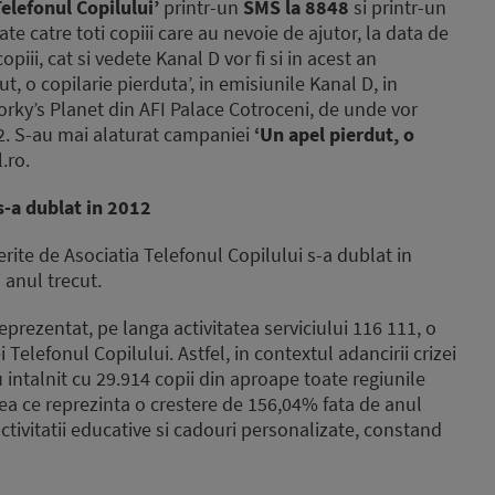
Telefonul Copilului’
printr-un
SMS la 8848
si printr-un
 catre toti copiii care au nevoie de ajutor, la data de
piii, cat si vedete Kanal D vor fi si in acest an
 o copilarie pierduta’, in emisiunile Kanal D, in
Zorky’s Planet din AFI Palace Cotroceni, de unde vor
12. S-au mai alaturat campaniei
‘Un apel pierdut, o
.ro.
s-a dublat in 2012
erite de Asociatia Telefonul Copilului s-a dublat in
 anul trecut.
reprezentat, pe langa activitatea serviciului 116 111, o
 Telefonul Copilului. Astfel, in contextul adancirii crizei
au intalnit cu 29.914 copii din aproape toate regiunile
eea ce reprezinta o crestere de 156,04% fata de anul
activitatii educative si cadouri personalizate, constand