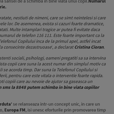
a sansei de a schimba in bine viata unui copil.
Numarul
rie.
ratate, nestiuti de nimeni, care se simt neintelesi si care
e lor. De asemenea, exista si cazuri foarte dramatice,
atati. Multe intamplari tragice ar putea fi evitate daca
 numarul de telefon 116 111. Este foarte important ca la
elefonul Copilului inca de la primul apel, astfel incat
a la consecinte dezastruoase
‘,
a declarat
Cristina Cioran
.
enti sociali, psihologi, oameni pregatiti sa sa intervina
Exista copii care suna la acest numar din simplul motiv ca
li se acorda timp. Dar suna la Telefonul Copilului si
erii, pentru care este vitala o interventie foarte rapida.
ti copiii care au nevoie de ajutor sa gaseasca un
n sms la 8848 putem schimba in bine viata copiilor
erduta’
se relanseaza intr-un concept unic, in care un
io,
Europa FM
, isi unesc eforturile prin promovarea timp