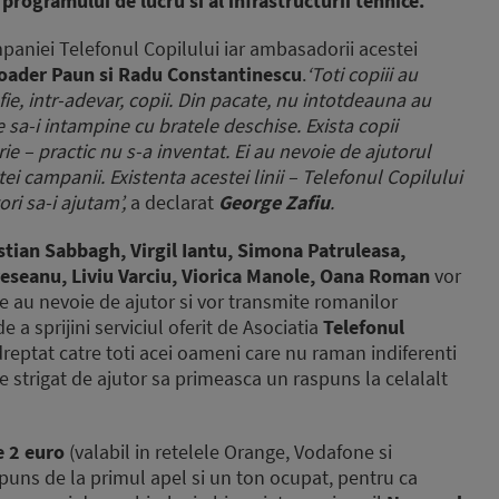
 programului de lucru si al infrastructurii tehnice.
paniei Telefonul Copilului iar ambasadorii acestei
Toader Paun si Radu Constantinescu
.
‘Toti copiii au
 fie, intr-adevar, copii. Din pacate, nu intotdeauna au
e sa-i intampine cu bratele deschise. Exista copii
ie – practic nu s-a inventat. Ei au nevoie de ajutorul
i campanii. Existenta acestei linii – Telefonul Copilului
ri sa-i ajutam’,
a declarat
George Zafiu
.
ristian Sabbagh, Virgil Iantu, Simona Patruleasa,
oveseanu, Liviu Varciu, Viorica Manole, Oana Roman
vor
are au nevoie de ajutor si vor transmite romanilor
 a sprijini serviciul oferit de Asociatia
Telefonul
dreptat catre toti acei oameni care nu raman indiferenti
re strigat de ajutor sa primeasca un raspuns la celalalt
e 2 euro
(valabil in retelele Orange, Vodafone si
puns de la primul apel si un ton ocupat, pentru ca