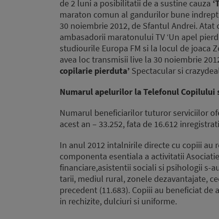
de 2 luni a posibilitatii de a sustine cauza
‘
maraton comun al gandurilor bune indreptate
30 noiembrie 2012, de Sfantul Andrei. Atat co
ambasadorii maratonului TV ‘Un apel pierdut,
studiourile Europa FM si la locul de joaca 
avea loc transmisii live la 30 noiembrie 20
copilarie pierduta’
Spectacular si crazydeal
Numarul apelurilor la Telefonul Copilului 
Numarul beneficiarilor tuturor serviciilor of
acest an – 33.252, fata de 16.612 inregistrati
In anul 2012 intalnirile directe cu copiii au 
componenta esentiala a activitatii Asociatiei
financiare,asistentii sociali si psihologii s-
tarii, mediul rural, zonele dezavantajate, c
precedent (11.683). Copiii au beneficiat de 
in rechizite, dulciuri si uniforme.