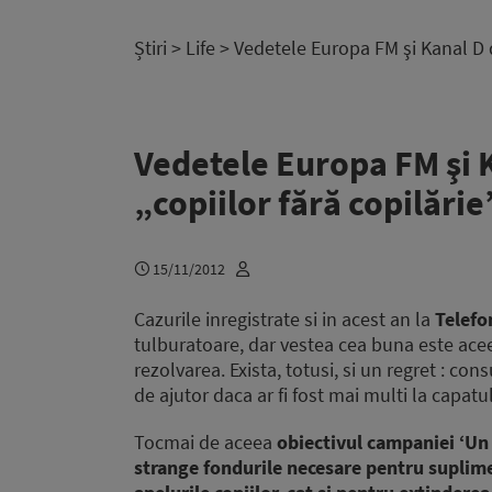
Știri
>
Life
> Vedetele Europa FM şi Kanal D d
Vedetele Europa FM şi 
„copiilor fără copilărie
15/11/2012
Cazurile inregistrate si in acest an la
Telefo
tulburatoare, dar vestea cea buna este aceea
rezolvarea. Exista, totusi, si un regret : cons
de ajutor daca ar fi fost mai multi la capatul 
Tocmai de aceea
obiectivul campaniei ‘Un 
strange fondurile necesare pentru suplime