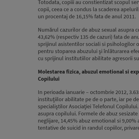
Totodata, copiii au constientizat scopul servi
copii, ceea ce a condus la scaderea apeluri
un procentaj de 16,15% fata de anul 2011.
Numărul cazurilor de abuz sexual asupra cop
43,62% (respectiv 135 de cazuri) fata de anul
sprijinul asistentilor sociali si psihologilo
pentru stoparea abuzului şi înlăturarea efe
cu sprijinul institutiilor abilitate agresori
Molestarea fizica, abuzul emotional si exp
Copilului
In perioada ianuarie – octombrie 2012, 3.635
instituţiilor abilitate pe de o parte, iar pe 
specialiştilor Asociaţiei Telefonul Copilulu
asupra copilului. Formele de abuz sesizate 
neglijare, 14,45% abuz emotional si 9,00% 
tentative de suicid in randul copiilor, privare