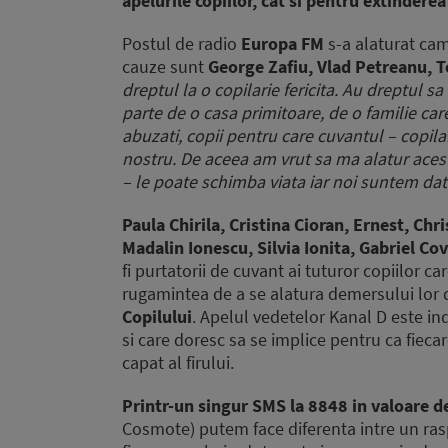
apelurile copiilor, cat si pentru extinderea
Postul de radio
Europa FM
s-a alaturat cam
cauze sunt
George Zafiu, Vlad Petreanu, 
dreptul la o copilarie fericita. Au dreptul sa
parte de o casa primitoare, de o familie car
abuzati, copii pentru care cuvantul – copilar
nostru. De aceea am vrut sa ma alatur aceste
– le poate schimba viata iar noi suntem dato
Paula Chirila, Cristina Cioran, Ernest, Ch
Madalin Ionescu, Silvia Ionita, Gabriel C
fi purtatorii de cuvant ai tuturor copiilor c
rugamintea de a se alatura demersului lor de
Copilului
. Apelul vedetelor Kanal D este in
si care doresc sa se implice pentru ca fieca
capat al firului.
Printr-un singur SMS la 8848 in valoare d
Cosmote) putem face diferenta intre un ras