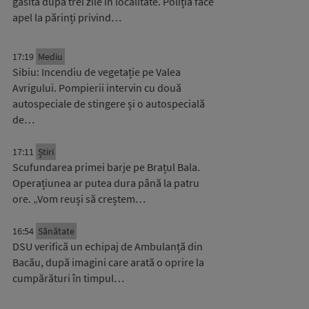
găsită după trei zile în localitate. Poliția face
apel la părinți privind…
17:19
Mediu
Sibiu: Incendiu de vegetație pe Valea
Avrigului. Pompierii intervin cu două
autospeciale de stingere și o autospecială
de…
17:11
Știri
Scufundarea primei barje pe Brațul Bala.
Operațiunea ar putea dura până la patru
ore. „Vom reuși să creștem…
16:54
Sănătate
DSU verifică un echipaj de Ambulanță din
Bacău, după imagini care arată o oprire la
cumpărături în timpul…