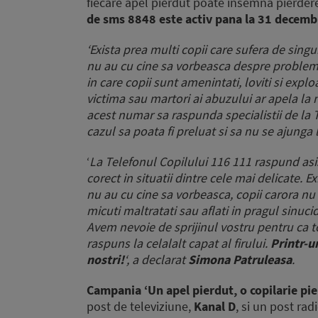
fiecare apel pierdut poate insemna pierdere
de sms 8848 este activ pana la 31 decemb
‘Exista prea multi copii care sufera de singu
nu au cu cine sa vorbeasca despre problemel
in care copii sunt amenintati, loviti si explo
victima sau martori ai abuzului ar apela la
acest numar sa raspunda specialistii de la T
cazul sa poata fi preluat si sa nu se ajung
‘
La Telefonul Copilului 116 111 raspund asist
corect in situatii dintre cele mai delicate. 
nu au cu cine sa vorbeasca, copii carora nu 
micuti maltratati sau aflati in pragul sinucid
Avem nevoie de sprijinul vostru pentru ca to
raspuns la celalalt capat al firului.
Printr-u
nostri!
‘, a declarat
Simona Patruleasa
.
Campania ‘Un apel pierdut, o copilarie pi
post de televiziune,
Kanal D
, si un post rad