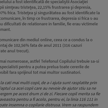
lului a fost identificată de specialiştii Asociaţiei
pii simţeau tristeţea, 22,15% frustrarea şi depresia,
 frica. Tristeţea şi singurătatea au fost identificate la
comunicare, în timp ce frustrarea, depresia si frica s-au
u dificultati de relationare in familie, fie erau victimele
tamant.
comunicare din mediul online, ceea ce a condus la o
entaj de 102,56% fata de anul 2011 (316 cazuri
rate anul trecut).
 mai numeroase, astfel Telefonul Copilului trebuie sa-si
 specialisti pentru a putea prelua toate cererile de
osibil fara sprijinul tot mai multor sustinatori.
la cati mai multi copii, de a-i ajuta sunt rasplatite prin
ptul ca acei copii care au nevoie de ajutor stiu sa ne
rgem pe acest drum zi de zi. Fiecare copil merita sa fie
astra pentru a fi acolo, pentru ei, la linia 116 111 in
t poate insemna o copilarie distrusa. Vrem sa raspundem