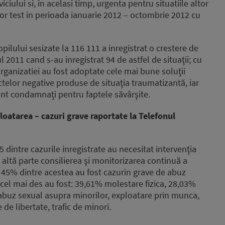
ciului si, in acelasi timp, urgenta pentru situatiile altor
lor test in perioada ianuarie 2012 – octombrie 2012 cu
ilului sesizate la 116 111 a inregistrat o crestere de
 2011 cand s-au inregistrat 94 de astfel de situaţii; cu
r organizatiei au fost adoptate cele mai bune soluţii
ctelor negative produse de situaţia traumatizantă, iar
i sunt condamnaţi pentru faptele săvârşite.
loatarea – cazuri grave raportate la Telefonul
 dintre cazurile inregistrate au necesitat intervenţia
de altă parte consilierea şi monitorizarea continuă a
i. 45% dintre acestea au fost cazurin grave de abuz
cel mai des au fost: 39,61% molestare fizica, 28,03%
abuz sexual asupra minorilor, exploatare prin munca,
 de libertate, trafic de minori.