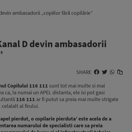
evin ambasadorii „copiilor fără copilărie”
Kanal D devin ambasadorii
”
SHARE
nul Copilului 116 111
sunt tot mai multe si mai
 ca, la numai un APEL distanta, ele isi pot gasi
ultantii
116 111
ar fi putut sa preia mai multe strigate
celalalt al firului.
apel pierdut, o copilarie pierduta’ este acela de a
ntarea numarului de specialisti care sa preia