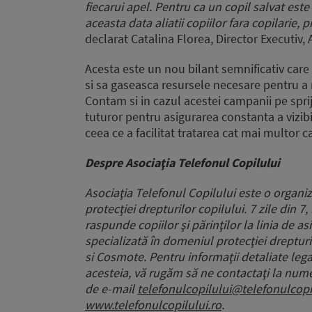
fiecarui apel. Pentru ca un copil salvat este 
aceasta data aliatii copiilor fara copilarie,
declarat Catalina Florea, Director Executiv, 
Acesta este un nou bilant semnificativ car
si sa gaseasca resursele necesare pentru a 
Contam si in cazul acestei campanii pe spr
tuturor pentru asigurarea constanta a vizibil
ceea ce a facilitat tratarea cat mai multor c
Despre Asociaţia Telefonul Copilului
Asociaţia Telefonul Copilului este o organi
protecţiei drepturilor copilului. 7 zile din 7
raspunde copiilor şi părinţilor la linia de a
specializată în domeniul protecţiei drepturi
si Cosmote. Pentru informaţii detaliate lega
acesteia, vă rugăm să ne contactaţi la nume
de e-mail
telefonulcopilului@telefonulcopi
www.telefonulcopilului.ro
.