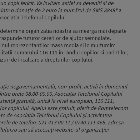
un copil fericit. Va invitam astfel sa deveniti si de
 printr-o donaţie de 2 euro la numărul de SMS 8848!’
a
Asociatia Telefonul Copilului.
e determina organizatia noastra sa mearga mai departe
raspunde tuturor cererilor de ajutor semnalate.
ijinul reprezentantilor mass media si le multumim
itatii numarului 116 111 in randul copiilor si parintilor,
azuri de incalcare a drepturilor copilului.
zaţie neguvernamentală, non-profit, activă în domeniul
, între orele 08.00-00.00, Asociaţia Telefonul Copilului
sistenţă gratuită, unică la nivel european, 116 111,
lor copilului. Apelul este gratuit, oferit de Romtelecom
te de Asociaţia Telefonul Copilului şi activitatea
rele de telefon: 021 413 00 11 / 0740 111 468, adresa
lului.ro
sau să accesaţi website-ul organizaţiei