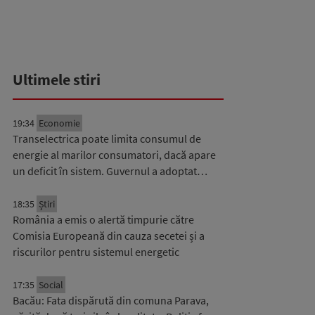
Ultimele stiri
19:34
Economie
Transelectrica poate limita consumul de
energie al marilor consumatori, dacă apare
un deficit în sistem. Guvernul a adoptat…
18:35
Știri
România a emis o alertă timpurie către
Comisia Europeană din cauza secetei și a
riscurilor pentru sistemul energetic
17:35
Social
Bacău: Fata dispărută din comuna Parava,