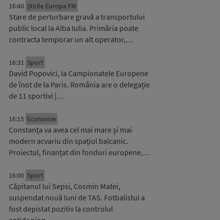
16:40
Știrile Europa FM
Stare de perturbare gravă a transportului
public local la Alba Iulia. Primăria poate
contracta temporar un alt operator,…
16:31
Sport
David Popovici, la Campionatele Europene
de înot de la Paris. România are o delegație
de 11 sportivi |…
16:15
Economie
Constanța va avea cel mai mare și mai
modern acvariu din spațiul balcanic.
Proiectul, finanțat din fonduri europene,…
16:00
Sport
Căpitanul lui Sepsi, Cosmin Matei,
suspendat nouă luni de TAS. Fotbalistul a
fost depistat pozitiv la controlul