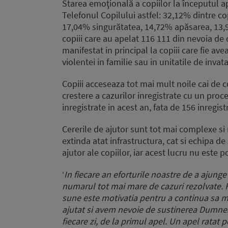
Starea emoţională a copiilor la începutul ape
Telefonul Copilului astfel: 32,12% dintre co
17,04% singurătatea, 14,72% apăsarea, 13,97%
copiii care au apelat 116 111 din nevoia de 
manifestat in principal la copiii care fie avea
violentei in familie sau in unitatile de inva
Copiii acceseaza tot mai mult noile cai de 
crestere a cazurilor inregistrate cu un proc
inregistrate in acest an, fata de 156 inregist
Cererile de ajutor sunt tot mai complexe si
extinda atat infrastructura, cat si echipa de
ajutor ale copiilor, iar acest lucru nu este p
‘
In fiecare an eforturile noastre de a ajunge 
numarul tot mai mare de cazuri rezolvate. Fa
sune este motivatia pentru a continua sa me
ajutat si avem nevoie de sustinerea Dumneavo
fiecare zi, de la primul apel. Un apel rata