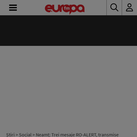
ACASĂ
ȘTIRI
RADIO
CONCURSURI
PODCAST
ASCULTĂ
LIVE
Știri
>
Social
> Neamț: Trei mesaje RO-ALERT, transmise