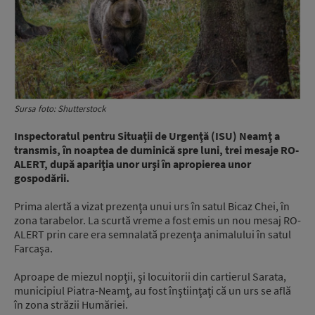
Sursa foto: Shutterstock
Inspectoratul pentru Situaţii de Urgenţă (ISU) Neamţ a
transmis, în noaptea de duminică spre luni, trei mesaje RO-
ALERT, după apariţia unor urşi în apropierea unor
gospodării.
Prima alertă a vizat prezenţa unui urs în satul Bicaz Chei, în
zona tarabelor. La scurtă vreme a fost emis un nou mesaj RO-
ALERT prin care era semnalată prezenţa animalului în satul
Farcaşa.
Aproape de miezul nopţii, şi locuitorii din cartierul Sarata,
municipiul Piatra-Neamţ, au fost înştiinţaţi că un urs se află
în zona străzii Humăriei.