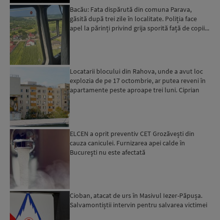
Bacău: Fata dispărută din comuna Parava,
găsită după trei zile în localitate. Poliția face
apel la părinți privind grija sporită față de copii...
Locatarii blocului din Rahova, unde a avut loc
explozia de pe 17 octombrie, ar putea reveni în
apartamente peste aproape trei luni. Ciprian
Ciucu: Vor...
ELCEN a oprit preventiv CET Grozăvești din
cauza caniculei. Furnizarea apei calde în
Bucureşti nu este afectată
Cioban, atacat de urs în Masivul Iezer-Păpușa.
Salvamontiștii intervin pentru salvarea victimei