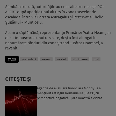
Sâmbăta trecută, autorităţile au emis alte trei mesaje RO-
ALERT după apariţia unui alt urs în zona traseelor de
escaladă, între Via Ferrata Astragalus şi Rezervaţia Cheile
Şugăului – Munticelu.
Acum o săptămână, reprezentanţii Primăriei Piatra-Neamţ au
decis împuşcarea unui urs care, deşi a fost alungat în
nenumărate rânduri din zona Ştrand – Bâtca Doamnei, a
revenit.
TAGS
gospodarii
neamt
ro alert
stiri interne
ursi
CITEȘTE ȘI
Agenția de evaluare financiară Moody`s a
menținut ratingul României la „Baa3”, cu
perspectivă negativă. Țara noastră a evitat
momentan retrogradarea...