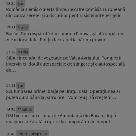
18:35
Știri
România a emis o alertă timpurie către Comisia Europeană
din cauza secetei și a riscurilor pentru sistemul energetic
17:35
Social
Bacău: Fata dispărută din comuna Parava, găsită după trei
zile în localitate. Poliția face apel la părinți privind…
17:19
Mediu
Sibiu: Incendiu de vegetație pe Valea Avrigului. Pompierii
intervin cu două autospeciale de stingere și o autospecială
de…
17:11
Știri
Scufundarea primei barje pe Brațul Bala. Operațiunea ar
putea dura până la patru ore. „Vom reuși să creștem…
16:54
Sănătate
DSU verifică un echipaj de Ambulanță din Bacău, după
imagini care arată o oprire la cumpărături în timpul…
16:40
Știrile Europa FM