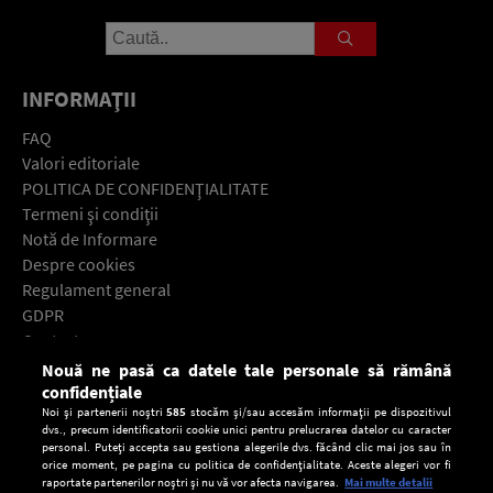
INFORMAŢII
FAQ
Valori editoriale
POLITICA DE CONFIDENŢIALITATE
Termeni şi condiţii
Notă de Informare
Despre cookies
Regulament general
GDPR
Contact
Nouă ne pasă ca datele tale personale să rămână
Descarcă gratuit aplicaţia Europa FM pentru smartphone:
confidențiale
Noi și partenerii noștri
585
stocăm și/sau accesăm informații pe dispozitivul
dvs., precum identificatorii cookie unici pentru prelucrarea datelor cu caracter
personal. Puteți accepta sau gestiona alegerile dvs. făcând clic mai jos sau în
orice moment, pe pagina cu politica de confidențialitate. Aceste alegeri vor fi
raportate partenerilor noștri și nu vă vor afecta navigarea.
Mai multe detalii