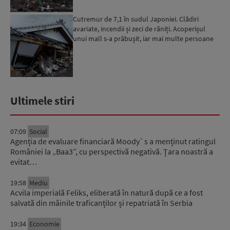
Cutremur de 7,1 în sudul Japoniei. Clădiri
avariate, incendii și zeci de răniți. Acoperișul
unui mall s-a prăbușit, iar mai multe persoane
au rămas bl...
Ultimele stiri
07:09
Social
Agenția de evaluare financiară Moody`s a menținut ratingul
României la „Baa3”, cu perspectivă negativă. Țara noastră a
evitat…
19:58
Mediu
Acvila imperială Feliks, eliberată în natură după ce a fost
salvată din mâinile traficanților și repatriată în Serbia
19:34
Economie