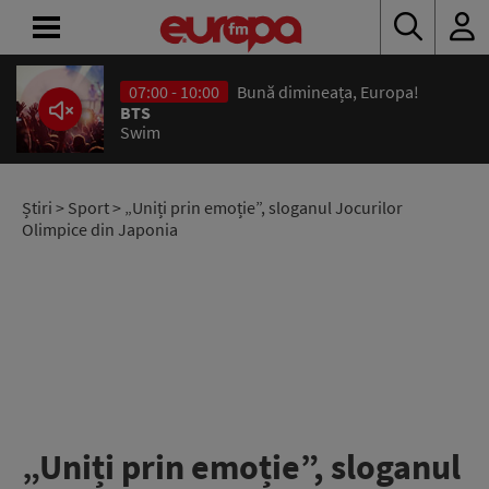
07:00 - 10:00
Bună dimineața, Europa!
ACASĂ
BTS
Swim
ȘTIRI
RADIO
Știri
>
Sport
> „Uniți prin emoție”, sloganul Jocurilor
Olimpice din Japonia
CONCURSURI
PODCAST
ASCULTĂ
LIVE
„Uniți prin emoție”, sloganul