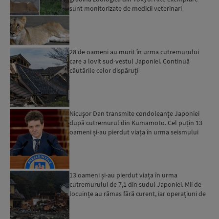
sunt monitorizate de medicii veterinari
28 de oameni au murit în urma cutremurului
care a lovit sud-vestul Japoniei. Continuă
căutările celor dispăruți
Nicuşor Dan transmite condoleanțe Japoniei
după cutremurul din Kumamoto. Cel puțin 13
oameni și-au pierdut viața în urma seismului
13 oameni și-au pierdut viața în urma
cutremurului de 7,1 din sudul Japoniei. Mii de
locuințe au rămas fără curent, iar operațiuni de
salvare sunt în ...