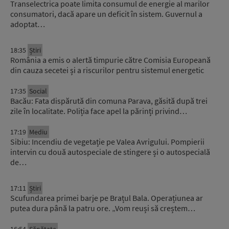
Transelectrica poate limita consumul de energie al marilor
consumatori, dacă apare un deficit în sistem. Guvernul a
adoptat…
18:35
Știri
România a emis o alertă timpurie către Comisia Europeană
din cauza secetei și a riscurilor pentru sistemul energetic
17:35
Social
Bacău: Fata dispărută din comuna Parava, găsită după trei
zile în localitate. Poliția face apel la părinți privind…
17:19
Mediu
Sibiu: Incendiu de vegetație pe Valea Avrigului. Pompierii
intervin cu două autospeciale de stingere și o autospecială
de…
17:11
Știri
Scufundarea primei barje pe Brațul Bala. Operațiunea ar
putea dura până la patru ore. „Vom reuși să creștem…