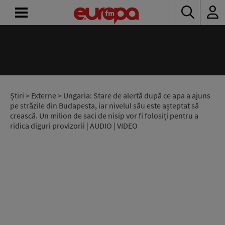
ACASĂ
ȘTIRI
RADIO
Știri
>
Externe
> Ungaria: Stare de alertă după ce apa a ajuns
pe străzile din Budapesta, iar nivelul său este așteptat să
crească. Un milion de saci de nisip vor fi folosiți pentru a
CONCURSURI
ridica diguri provizorii | AUDIO | VIDEO
PODCAST
ASCULTĂ
LIVE