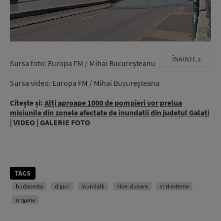
ÎNAINTE »
Sursa foto: Europa FM / Mihai Bucureșteanu
Sursa video: Europa FM / Mihai Bucureșteanu
Citește și:
Alți aproape 1000 de pompieri vor prelua
misiunile din zonele afectate de inundații din județul Galați
| VIDEO | GALERIE FOTO
TAGS
budapesta
diguri
inundatii
nivel dunare
stiri externe
ungaria