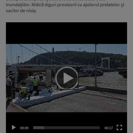
inundațiilor. Ridică diguri provizorii cu ajutorul prelatelor și
sacilor de nisip.
Video
Player
00:00
00:17