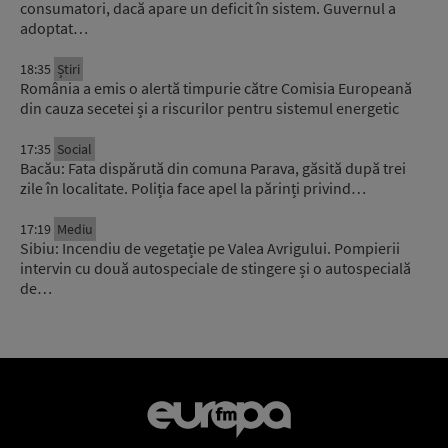
consumatori, dacă apare un deficit în sistem. Guvernul a
adoptat…
18:35
Știri
România a emis o alertă timpurie către Comisia Europeană
din cauza secetei și a riscurilor pentru sistemul energetic
17:35
Social
Bacău: Fata dispărută din comuna Parava, găsită după trei
zile în localitate. Poliția face apel la părinți privind…
17:19
Mediu
Sibiu: Incendiu de vegetație pe Valea Avrigului. Pompierii
intervin cu două autospeciale de stingere și o autospecială
de…