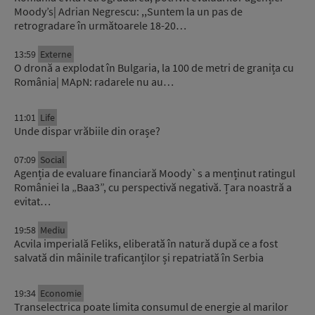
Moody’s| Adrian Negrescu: ,,Suntem la un pas de
retrogradare în următoarele 18-20…
13:59
Externe
O dronă a explodat în Bulgaria, la 100 de metri de granița cu
România| MApN: radarele nu au…
11:01
Life
Unde dispar vrăbiile din orașe?
07:09
Social
Agenția de evaluare financiară Moody`s a menținut ratingul
României la „Baa3”, cu perspectivă negativă. Țara noastră a
evitat…
19:58
Mediu
Acvila imperială Feliks, eliberată în natură după ce a fost
salvată din mâinile traficanților și repatriată în Serbia
19:34
Economie
Transelectrica poate limita consumul de energie al marilor