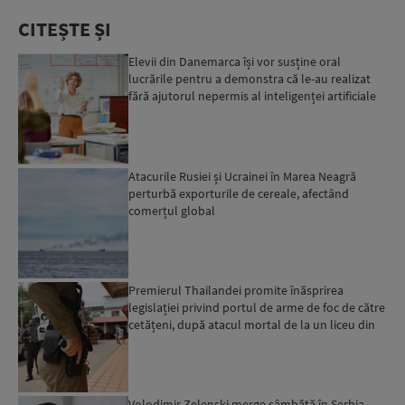
CITEȘTE ȘI
Elevii din Danemarca își vor susține oral
lucrările pentru a demonstra că le-au realizat
fără ajutorul nepermis al inteligenței artificiale
Atacurile Rusiei și Ucrainei în Marea Neagră
perturbă exporturile de cereale, afectând
comerțul global
Premierul Thailandei promite înăsprirea
legislației privind portul de arme de foc de către
cetățeni, după atacul mortal de la un liceu din
Bangkok...
Volodimir Zelenski merge sâmbătă în Serbia,