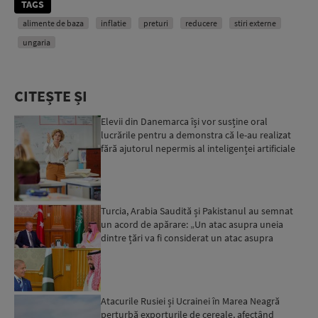
TAGS
alimente de baza
inflatie
preturi
reducere
stiri externe
ungaria
CITEȘTE ȘI
Elevii din Danemarca își vor susține oral
lucrările pentru a demonstra că le-au realizat
fără ajutorul nepermis al inteligenței artificiale
Turcia, Arabia Saudită și Pakistanul au semnat
un acord de apărare: „Un atac asupra uneia
dintre țări va fi considerat un atac asupra
tuturor”...
Atacurile Rusiei și Ucrainei în Marea Neagră
perturbă exporturile de cereale, afectând