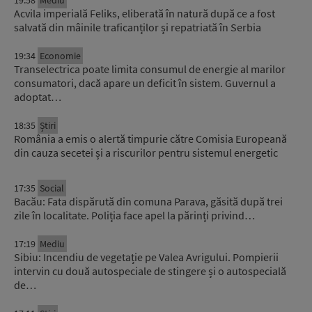
Acvila imperială Feliks, eliberată în natură după ce a fost
salvată din mâinile traficanților și repatriată în Serbia
19:34
Economie
Transelectrica poate limita consumul de energie al marilor
consumatori, dacă apare un deficit în sistem. Guvernul a
adoptat…
18:35
Știri
România a emis o alertă timpurie către Comisia Europeană
din cauza secetei și a riscurilor pentru sistemul energetic
17:35
Social
Bacău: Fata dispărută din comuna Parava, găsită după trei
zile în localitate. Poliția face apel la părinți privind…
17:19
Mediu
Sibiu: Incendiu de vegetație pe Valea Avrigului. Pompierii
intervin cu două autospeciale de stingere și o autospecială
de…