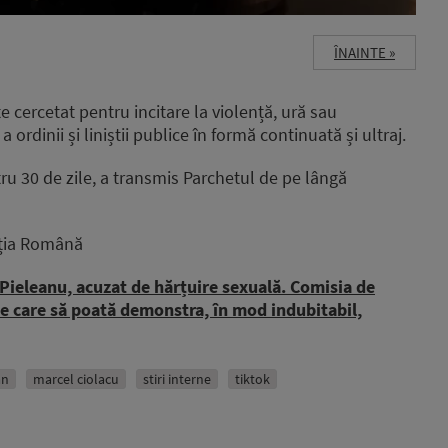
ÎNAINTE »
e cercetat pentru incitare la violență, ură sau
ordinii și liniștii publice în formă continuată și ultraj.
u 30 de zile, a transmis Parchetul de pe lângă
liția Română
 Pieleanu, acuzat de hărțuire sexuală. Comisia de
le care să poată demonstra, în mod indubitabil,
an
marcel ciolacu
stiri interne
tiktok