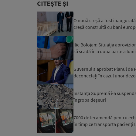
CITEȘTE ȘI
O nouă creșă a fost inaugurată a
creșă construită cu bani europ
Ilie Bolojan: Situaţia aprovizi
să scadă în a doua parte a luni
Guvernul a aprobat Planul de Pr
deconectați în cazul unor dezec
Instanța Supremă i-a suspendat
îngropa deșeuri
7000 de lei amendă pentru ech
în timp ce transporta pacienți l