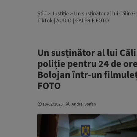
Știri
>
Justiție
> Un susținător al lui Călin G
TikTok | AUDIO | GALERIE FOTO
Un susținător al lui Căl
poliție pentru 24 de ore
Bolojan într-un filmule
FOTO
18/02/2025
Andrei Stefan