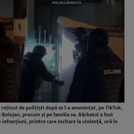
 reținut de polițiști după ce l-a amenințat, pe TikTok,
 Bolojan, precum și pe familia sa. Bărbatul a fost
nfracțiuni, printre care incitare la violență, ură în