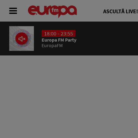
ASCULTĂ LIVE!
18:00 - 23:55
ACASĂ
Europa FM Party
EuropaFM
ȘTIRI
RADIO
CONCURSURI
PODCAST
ASCULTĂ LIVE