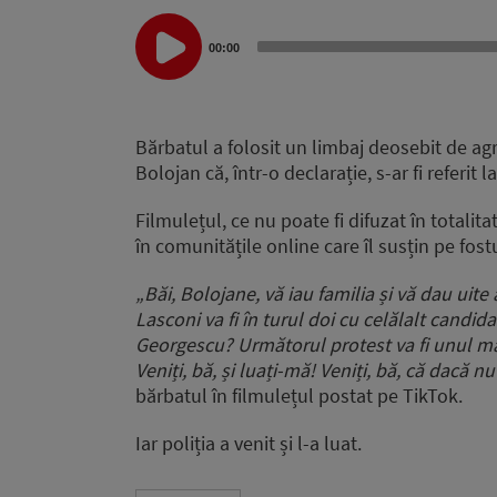
Audio
00:00
Player
Bărbatul a folosit un limbaj deosebit de agr
Bolojan că, într-o declarație, s-ar fi referi
Filmulețul, ce nu poate fi difuzat în totalita
în comunitățile online care îl susțin pe fost
„Băi, Bolojane, vă iau familia și vă dau uite
Lasconi va fi în turul doi cu celălalt candid
Georgescu? Următorul protest va fi unul mare
Veniți, bă, și luați-mă! Veniți, bă, că dacă n
bărbatul în filmulețul postat pe TikTok.
Iar poliția a venit și l-a luat.