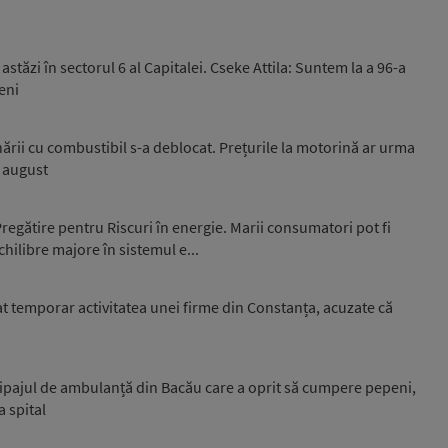
stăzi în sectorul 6 al Capitalei. Cseke Attila: Suntem la a 96-a
eni
onării cu combustibil s-a deblocat. Prețurile la motorină ar urma
i august
egătire pentru Riscuri în energie. Marii consumatori pot fi
hilibre majore în sistemul e...
 temporar activitatea unei firme din Constanța, acuzate că
ipajul de ambulanță din Bacău care a oprit să cumpere pepeni,
a spital