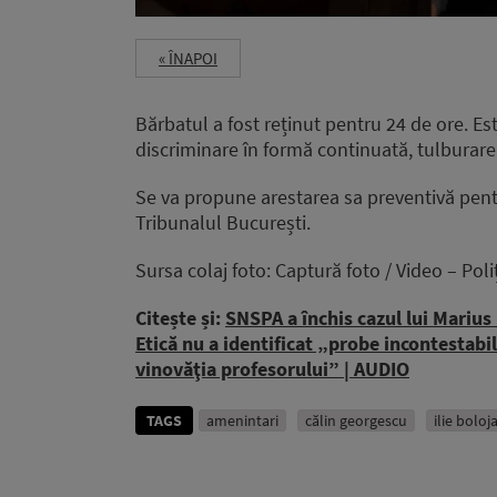
« ÎNAPOI
Bărbatul a fost reținut pentru 24 de ore. Est
discriminare în formă continuată, tulburare a 
Se va propune arestarea sa preventivă pentr
Tribunalul București.
Sursa colaj foto: Captură foto / Video – Po
Citește și:
SNSPA a închis cazul lui Marius
Etică nu a identificat „probe incontestabi
vinovăţia profesorului” | AUDIO
TAGS
amenintari
călin georgescu
ilie boloj