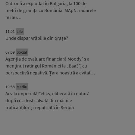
O dronă a explodat în Bulgaria, la 100 de
metri de granița cu România| MApN: radarele
nu au…
11:01
Life
Unde dispar vrăbiile din orașe?
07:09
Social
Agenția de evaluare financiară Moody`s a
menținut ratingul României la „Baa3”, cu
perspectivă negativă. Țara noastră a evitat…
19:58
Mediu
Acvila imperială Feliks, eliberată în natură
după ce a fost salvată din mâinile
traficanților și repatriată în Serbia