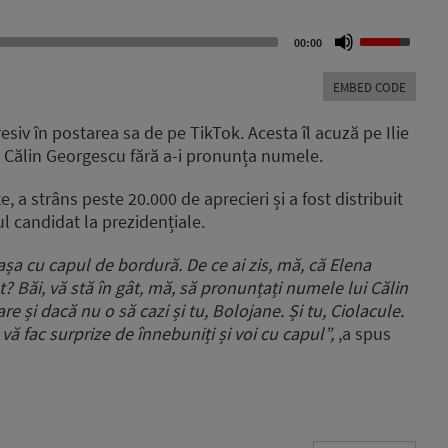
Use
00:00
Up/Down
Arrow
EMBED CODE
keys
to
esiv în postarea sa de pe TikTok. Acesta îl acuză pe Ilie
increase
t la Călin Georgescu fără a-i pronunța numele.
or
decrease
te, a strâns peste 20.000 de aprecieri și a fost distribuit
volume.
ul candidat la prezidențiale.
 așa cu capul de bordură. De ce ai zis, mă, că Elena
at? Băi, vă stă în gât, mă, să pronunțați numele lui Călin
 și dacă nu o să cazi și tu, Bolojane. Și tu, Ciolacule.
u vă fac surprize de înnebuniți și voi cu capul”,
,a spus