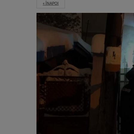
« ÎNAPOI