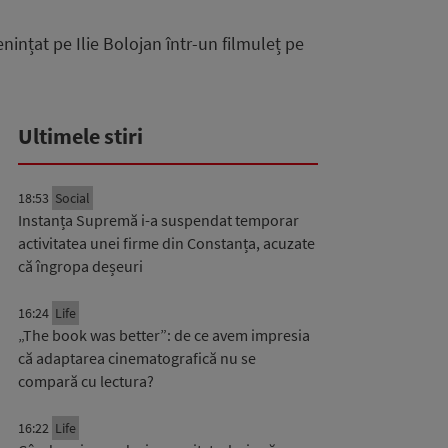
nințat pe Ilie Bolojan într-un filmuleț pe
Ultimele stiri
18:53
Social
Instanța Supremă i-a suspendat temporar
activitatea unei firme din Constanța, acuzate
că îngropa deșeuri
16:24
Life
„The book was better”: de ce avem impresia
că adaptarea cinematografică nu se
compară cu lectura?
16:22
Life