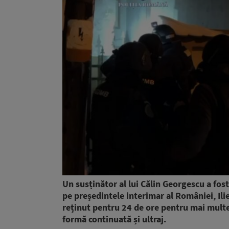
Un susținător al lui Călin Georgescu a fost
pe președintele interimar al României, Ilie
reținut pentru 24 de ore pentru mai multe i
formă continuată și ultraj.