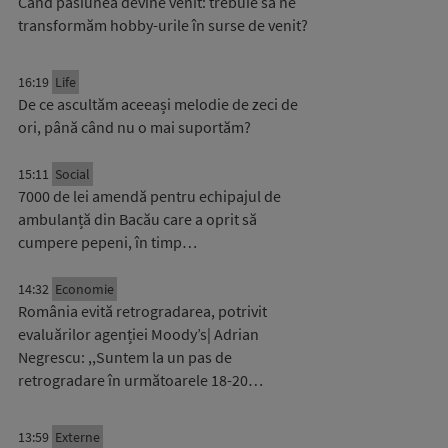
Când pasiunea devine venit: trebuie să ne
transformăm hobby-urile în surse de venit?
16:19
Life
De ce ascultăm aceeași melodie de zeci de
ori, până când nu o mai suportăm?
15:11
Social
7000 de lei amendă pentru echipajul de
ambulanță din Bacău care a oprit să
cumpere pepeni, în timp…
14:32
Economie
România evită retrogradarea, potrivit
evaluărilor agenției Moody’s| Adrian
Negrescu: ,,Suntem la un pas de
retrogradare în următoarele 18-20…
13:59
Externe