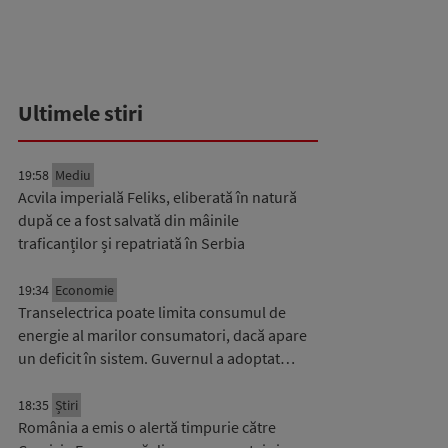
Ultimele stiri
19:58
Mediu
Acvila imperială Feliks, eliberată în natură
după ce a fost salvată din mâinile
traficanților și repatriată în Serbia
19:34
Economie
Transelectrica poate limita consumul de
energie al marilor consumatori, dacă apare
un deficit în sistem. Guvernul a adoptat…
18:35
Știri
România a emis o alertă timpurie către