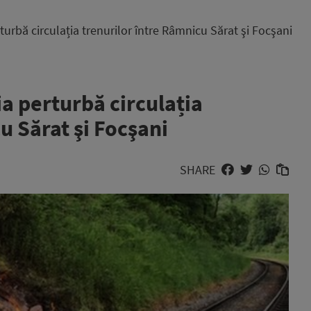
urbă circulația trenurilor între Râmnicu Sărat şi Focşani
a perturbă circulația
u Sărat şi Focşani
SHARE