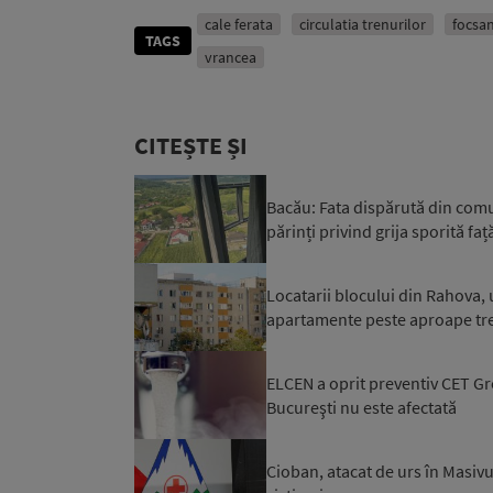
cale ferata
circulatia trenurilor
focsan
TAGS
vrancea
CITEȘTE ȘI
Bacău: Fata dispărută din comuna
părinți privind grija sporită față
Locatarii blocului din Rahova, 
apartamente peste aproape trei 
ELCEN a oprit preventiv CET Gro
Bucureşti nu este afectată
Cioban, atacat de urs în Masivu