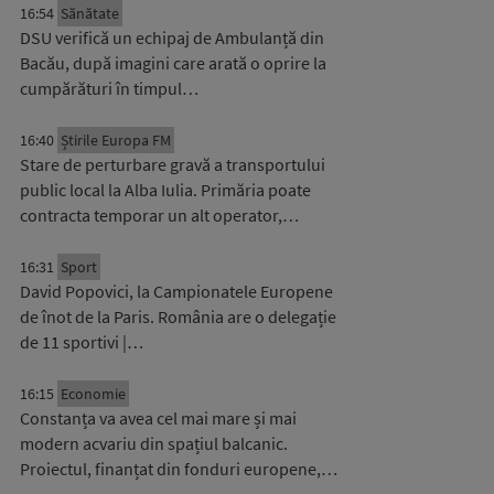
16:54
Sănătate
DSU verifică un echipaj de Ambulanță din
Bacău, după imagini care arată o oprire la
cumpărături în timpul…
16:40
Știrile Europa FM
Stare de perturbare gravă a transportului
public local la Alba Iulia. Primăria poate
contracta temporar un alt operator,…
16:31
Sport
David Popovici, la Campionatele Europene
de înot de la Paris. România are o delegație
de 11 sportivi |…
16:15
Economie
Constanța va avea cel mai mare și mai
modern acvariu din spațiul balcanic.
Proiectul, finanțat din fonduri europene,…