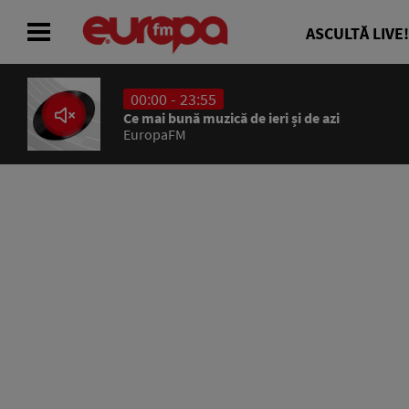
ASCULTĂ LIVE!
00:00 - 23:55
ACASĂ
Ce mai bună muzică de ieri și de azi
EuropaFM
ȘTIRI
RADIO
CONCURSURI
PODCAST
ASCULTĂ LIVE