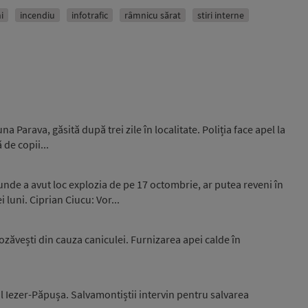
i
incendiu
infotrafic
râmnicu sărat
stiri interne
 Parava, găsită după trei zile în localitate. Poliția face apel la
 de copii...
unde a avut loc explozia de pe 17 octombrie, ar putea reveni în
luni. Ciprian Ciucu: Vor...
zăvești din cauza caniculei. Furnizarea apei calde în
l Iezer-Păpușa. Salvamontiștii intervin pentru salvarea