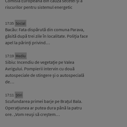
Comisia Europeană din cauza secetei și a
riscurilor pentru sistemul energetic
17:35
Social
Bacău: Fata dispărută din comuna Parava,
găsită după trei zile în localitate. Poliția face
apel la părinți privind…
17:19
Mediu
Sibiu: Incendiu de vegetație pe Valea
Avrigului. Pompierii intervin cu două
autospeciale de stingere și o autospecială
de…
17:11
Știri
Scufundarea primei barje pe Brațul Bala.
Operațiunea ar putea dura până la patru
ore. „Vom reuși să creștem…