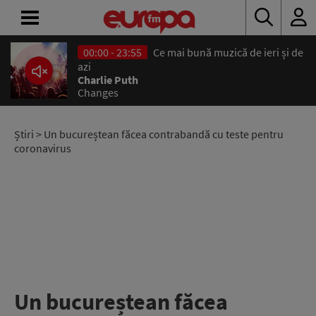
00:00 - 23:55
Ce mai bună muzică de ieri și de
ACASĂ
azi
Charlie Puth
Changes
ȘTIRI
RADIO
Știri
> Un bucureștean făcea contrabandă cu teste pentru
coronavirus
CONCURSURI
PODCAST
ASCULTĂ
LIVE
Un bucureștean făcea