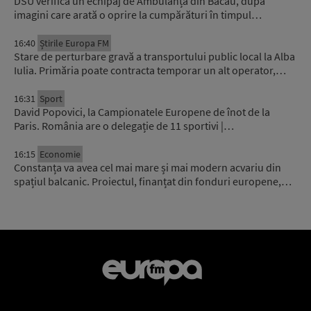
DSU verifică un echipaj de Ambulanță din Bacău, după
imagini care arată o oprire la cumpărături în timpul…
16:40
Știrile Europa FM
Stare de perturbare gravă a transportului public local la Alba
Iulia. Primăria poate contracta temporar un alt operator,…
16:31
Sport
David Popovici, la Campionatele Europene de înot de la
Paris. România are o delegație de 11 sportivi |…
16:15
Economie
Constanța va avea cel mai mare și mai modern acvariu din
spațiul balcanic. Proiectul, finanțat din fonduri europene,…