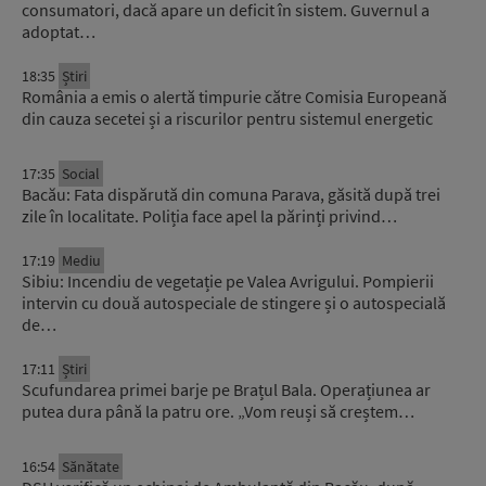
consumatori, dacă apare un deficit în sistem. Guvernul a
adoptat…
18:35
Știri
România a emis o alertă timpurie către Comisia Europeană
din cauza secetei și a riscurilor pentru sistemul energetic
17:35
Social
Bacău: Fata dispărută din comuna Parava, găsită după trei
zile în localitate. Poliția face apel la părinți privind…
17:19
Mediu
Sibiu: Incendiu de vegetație pe Valea Avrigului. Pompierii
intervin cu două autospeciale de stingere și o autospecială
de…
17:11
Știri
Scufundarea primei barje pe Brațul Bala. Operațiunea ar
putea dura până la patru ore. „Vom reuși să creștem…
16:54
Sănătate