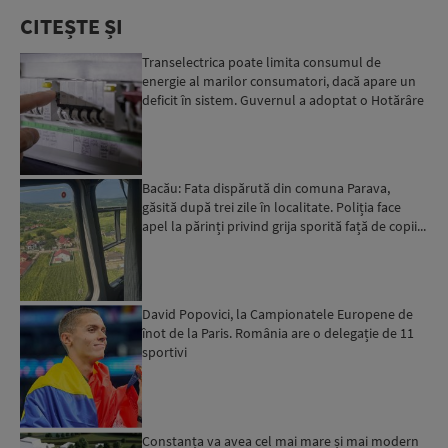
CITEȘTE ȘI
Transelectrica poate limita consumul de
energie al marilor consumatori, dacă apare un
deficit în sistem. Guvernul a adoptat o Hotărâre
în acest sens...
Bacău: Fata dispărută din comuna Parava,
găsită după trei zile în localitate. Poliția face
apel la părinți privind grija sporită față de copii...
David Popovici, la Campionatele Europene de
înot de la Paris. România are o delegație de 11
sportivi
Constanța va avea cel mai mare și mai modern