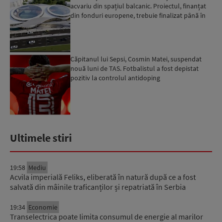
acvariu din spațiul balcanic. Proiectul, finanțat
din fonduri europene, trebuie finalizat până în
2029...
Căpitanul lui Sepsi, Cosmin Matei, suspendat
nouă luni de TAS. Fotbalistul a fost depistat
pozitiv la controlul antidoping
Ultimele stiri
19:58
Mediu
Acvila imperială Feliks, eliberată în natură după ce a fost
salvată din mâinile traficanților și repatriată în Serbia
19:34
Economie
Transelectrica poate limita consumul de energie al marilor