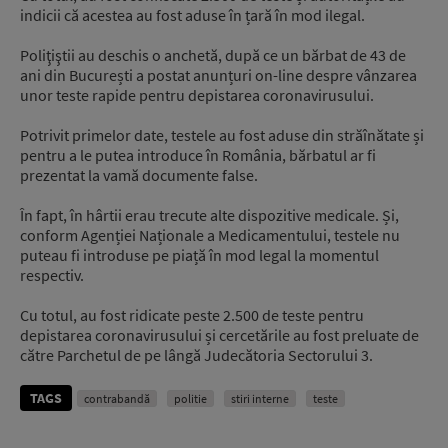
indicii că acestea au fost aduse în țară în mod ilegal.
Poliţiştii au deschis o anchetă, după ce un bărbat de 43 de
ani din București a postat anunțuri on-line despre vânzarea
unor teste rapide pentru depistarea coronavirusului.
Potrivit primelor date, testele au fost aduse din străînătate și
pentru a le putea introduce în România, bărbatul ar fi
prezentat la vamă documente false.
În fapt, în hârtii erau trecute alte dispozitive medicale. Și,
conform Agenției Naționale a Medicamentului, testele nu
puteau fi introduse pe piață în mod legal la momentul
respectiv.
Cu totul, au fost ridicate peste 2.500 de teste pentru
depistarea coronavirusului și cercetările au fost preluate de
către Parchetul de pe lângă Judecătoria Sectorului 3.
TAGS
contrabandă
politie
stiri interne
teste