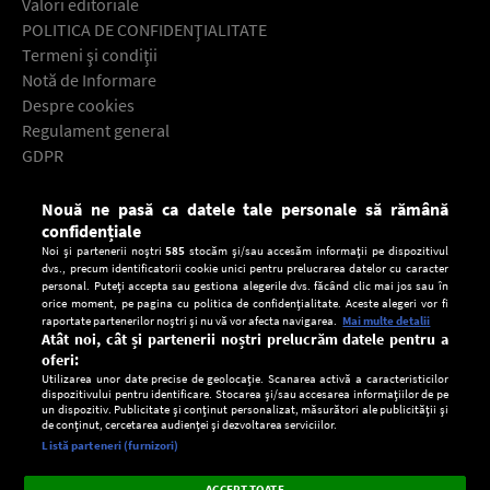
Valori editoriale
POLITICA DE CONFIDENŢIALITATE
Termeni şi condiţii
Notă de Informare
Despre cookies
Regulament general
GDPR
Contact
Nouă ne pasă ca datele tale personale să rămână
Descarcă gratuit aplicaţia Europa FM pentru smartphone:
confidențiale
Noi și partenerii noștri
585
stocăm și/sau accesăm informații pe dispozitivul
dvs., precum identificatorii cookie unici pentru prelucrarea datelor cu caracter
personal. Puteți accepta sau gestiona alegerile dvs. făcând clic mai jos sau în
orice moment, pe pagina cu politica de confidențialitate. Aceste alegeri vor fi
raportate partenerilor noștri și nu vă vor afecta navigarea.
Mai multe detalii
Atât noi, cât și partenerii noștri prelucrăm datele pentru a
oferi:
Utilizarea unor date precise de geolocație. Scanarea activă a caracteristicilor
dispozitivului pentru identificare. Stocarea și/sau accesarea informațiilor de pe
un dispozitiv. Publicitate și conținut personalizat, măsurători ale publicității și
de conținut, cercetarea audienței și dezvoltarea serviciilor.
Setări:
Listă parteneri (furnizori)
Ascultă Europa FM în aplicație
Dark
×
Instalează
Radio live, podcasturi, știri și alerte
ACCEPT TOATE