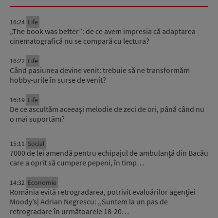
16:24
Life
„The book was better”: de ce avem impresia că adaptarea
cinematografică nu se compară cu lectura?
16:22
Life
Când pasiunea devine venit: trebuie să ne transformăm
hobby-urile în surse de venit?
16:19
Life
De ce ascultăm aceeași melodie de zeci de ori, până când nu
o mai suportăm?
15:11
Social
7000 de lei amendă pentru echipajul de ambulanță din Bacău
care a oprit să cumpere pepeni, în timp…
14:32
Economie
România evită retrogradarea, potrivit evaluărilor agenției
Moody’s| Adrian Negrescu: ,,Suntem la un pas de
retrogradare în următoarele 18-20…