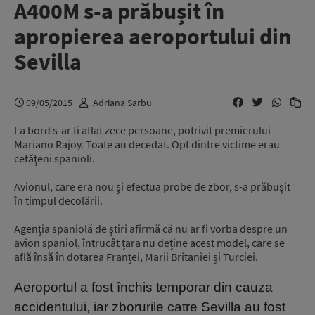
A400M s-a prăbușit în
apropierea aeroportului din
Sevilla
09/05/2015
Adriana Sarbu
La bord s-ar fi aflat zece persoane, potrivit premierului
Mariano Rajoy. Toate au decedat. Opt dintre victime erau
cetăţeni spanioli.
Avionul, care era nou şi efectua probe de zbor, s-a prăbuşit
în timpul decolării.
Agenția spaniolă de știri afirmă că nu ar fi vorba despre un
avion spaniol, întrucât țara nu deține acest model, care se
află însă în dotarea Franței, Marii Britaniei și Turciei.
Aeroportul a fost închis temporar din cauza
accidentului, iar zborurile catre Sevilla au fost