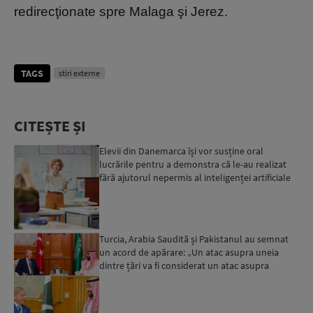
redirecţionate spre Malaga şi Jerez.
TAGS
stiri externe
CITEȘTE ȘI
Elevii din Danemarca își vor susține oral
lucrările pentru a demonstra că le-au realizat
fără ajutorul nepermis al inteligenței artificiale
Turcia, Arabia Saudită și Pakistanul au semnat
un acord de apărare: „Un atac asupra uneia
dintre țări va fi considerat un atac asupra
tuturor”...