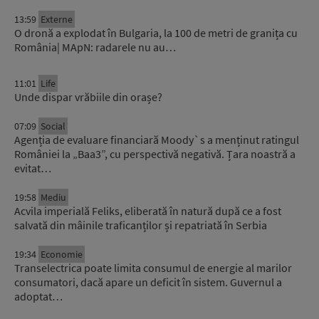
13:59
Externe
O dronă a explodat în Bulgaria, la 100 de metri de granița cu
România| MApN: radarele nu au…
11:01
Life
Unde dispar vrăbiile din orașe?
07:09
Social
Agenția de evaluare financiară Moody`s a menținut ratingul
României la „Baa3”, cu perspectivă negativă. Țara noastră a
evitat…
19:58
Mediu
Acvila imperială Feliks, eliberată în natură după ce a fost
salvată din mâinile traficanților și repatriată în Serbia
19:34
Economie
Transelectrica poate limita consumul de energie al marilor
consumatori, dacă apare un deficit în sistem. Guvernul a
adoptat…