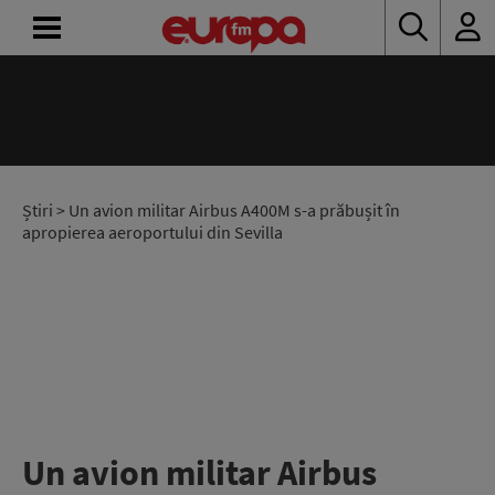
ACASĂ
ȘTIRI
RADIO
Știri
> Un avion militar Airbus A400M s-a prăbușit în
apropierea aeroportului din Sevilla
CONCURSURI
PODCAST
ASCULTĂ
LIVE
Un avion militar Airbus