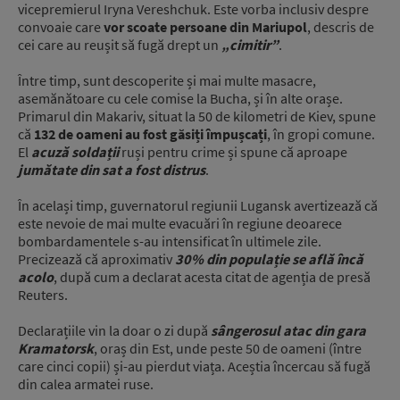
vicepremierul Iryna Vereshchuk. Este vorba inclusiv despre
convoaie care
vor scoate persoane din Mariupol
, descris de
cei care au reușit să fugă drept un
„cimitir”
.
Între timp, sunt descoperite și mai multe masacre,
asemănătoare cu cele comise la Bucha, și în alte orașe.
Primarul din Makariv, situat la 50 de kilometri de Kiev, spune
că
132 de oameni au fost găsiți împușcați
, în gropi comune.
El
acuză soldații
ruși pentru crime și spune că aproape
jumătate din sat a fost distrus
.
În același timp, guvernatorul regiunii Lugansk avertizează că
este nevoie de mai multe evacuări în regiune deoarece
bombardamentele s-au intensificat în ultimele zile.
Precizează că aproximativ
30% din populație se află încă
acolo
, după cum a declarat acesta citat de agenția de presă
Reuters.
Declarațiile vin la doar o zi după
sângerosul atac din gara
Kramatorsk
, oraș din Est, unde peste 50 de oameni (între
care cinci copii) și-au pierdut viața. Aceștia încercau să fugă
din calea armatei ruse.