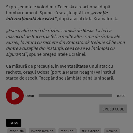
Și președintele Volodimir Zelenski a reacționat după
bombardament. Spune că se așteaptă la o
„reacție
internațională decisivă”
, după atacul de la Kramatorsk.
„Este o altă crimă de război comisă de Rusia. La fel ca
masacrul de Bucea, la fel ca multe alte crime de război ale
Rusiei, lovitura cu rachete din Kramatorsk trebuie să fie una
dintre acuzațiile din instanță, ceea ce se va întâmpla cu
siguranță”
, spune președintele Ucrainei.
Ca măsură de precauție, în eventualitatea unui atac cu
rachete, orașul Odesa (port la Marea Neagră) va institui
starea de asediu începând se sâmbătă până luni seară.
Audio
Player
00:00
00:00
EMBED CODE
TAGS
atac rusia
invazie ucraina
mariupol
stiri externe
ucraina