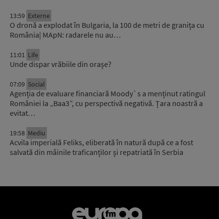
13:59
Externe
O dronă a explodat în Bulgaria, la 100 de metri de granița cu
România| MApN: radarele nu au…
11:01
Life
Unde dispar vrăbiile din orașe?
07:09
Social
Agenția de evaluare financiară Moody`s a menținut ratingul
României la „Baa3”, cu perspectivă negativă. Țara noastră a
evitat…
19:58
Mediu
Acvila imperială Feliks, eliberată în natură după ce a fost
salvată din mâinile traficanților și repatriată în Serbia