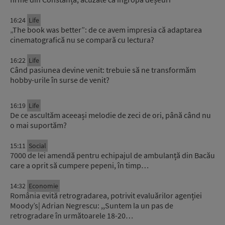
16:24
Life
„The book was better”: de ce avem impresia că adaptarea
cinematografică nu se compară cu lectura?
16:22
Life
Când pasiunea devine venit: trebuie să ne transformăm
hobby-urile în surse de venit?
16:19
Life
De ce ascultăm aceeași melodie de zeci de ori, până când nu
o mai suportăm?
15:11
Social
7000 de lei amendă pentru echipajul de ambulanță din Bacău
care a oprit să cumpere pepeni, în timp…
14:32
Economie
România evită retrogradarea, potrivit evaluărilor agenției
Moody’s| Adrian Negrescu: ,,Suntem la un pas de
retrogradare în următoarele 18-20…