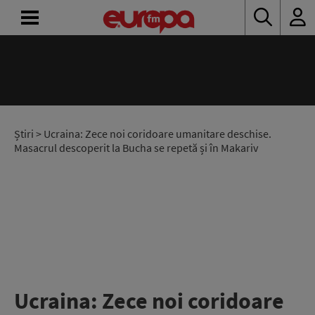
ACASĂ
ȘTIRI
RADIO
Știri
> Ucraina: Zece noi coridoare umanitare deschise.
Masacrul descoperit la Bucha se repetă și în Makariv
CONCURSURI
PODCAST
ASCULTĂ
LIVE
Ucraina: Zece noi coridoare