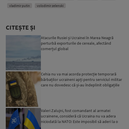
vladimir putin
volodimir zelenski
CITEȘTE ȘI
Atacurile Rusiei și Ucrainei în Marea Neagră
perturbă exporturile de cereale, afectând
comerțul global
Cehia nu va mai acorda protecție temporară
bărbaților ucraineni apți pentru serviciul militar
care nu dovedesc că și-au îndeplinit obligațiile
militar...
Valeri Zalujni, fost comandant al armatei
ucrainene, consideră că Ucraina nu va adera
niciodată la NATO: Este imposibil să aderi la o
organizație care...