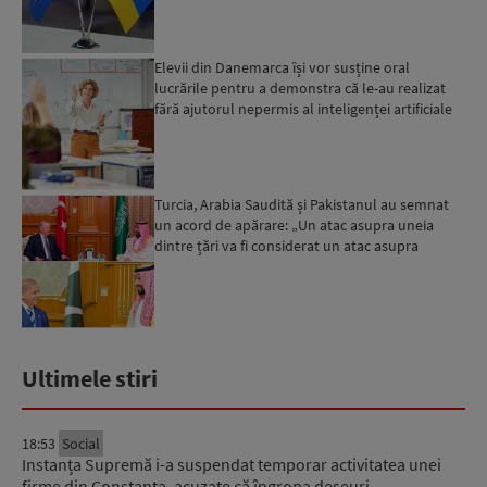
Elevii din Danemarca își vor susține oral
lucrările pentru a demonstra că le-au realizat
fără ajutorul nepermis al inteligenței artificiale
Turcia, Arabia Saudită și Pakistanul au semnat
un acord de apărare: „Un atac asupra uneia
dintre țări va fi considerat un atac asupra
tuturor”...
Ultimele stiri
18:53
Social
Instanța Supremă i-a suspendat temporar activitatea unei
firme din Constanța, acuzate că îngropa deșeuri