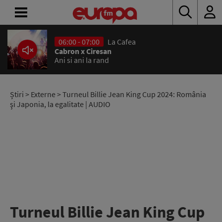
06:00 - 07:00
La Cafea
ACASĂ
Cabron x Ciresan
Ani si ani la rand
ȘTIRI
RADIO
Știri
>
Externe
> Turneul Billie Jean King Cup 2024: România
şi Japonia, la egalitate | AUDIO
CONCURSURI
PODCAST
ASCULTĂ
LIVE
Turneul Billie Jean King Cup