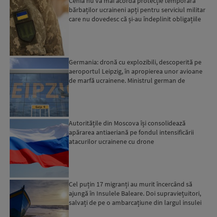
Cehia nu va mai acorda protecție temporară
bărbaților ucraineni apți pentru serviciul militar
care nu dovedesc că și-au îndeplinit obligațiile
militar...
Germania: dronă cu explozibili, descoperită pe
aeroportul Leipzig, în apropierea unor avioane
de marfă ucrainene. Ministrul german de
Interne: „Avem d...
Autoritățile din Moscova își consolidează
apărarea antiaeriană pe fondul intensificării
atacurilor ucrainene cu drone
Cel puțin 17 migranți au murit încercând să
ajungă în Insulele Baleare. Doi supraviețuitori,
salvați de pe o ambarcațiune din largul insulei
Mallorca,...