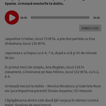
Spania. Urmează meciurile la dublu.
Audio
00:00
00:00
Player
EMBED CODE
Jaqueline Cristian, locul 73 WTA, a pierdut partida cu Ena
Shibahara, locul 135 WTA.
Japoneza s-a impus cu 6-4, 7-6, după o oră şi 41 de minute
de joc.
În primul meci de simplu, Ana Bogdan, locul 116 în
clasament, o învinsese pe Nao Hibino, locul 152 WTA, cu 6-2,
6-4.
Urmează meciul la dublu – Monica Niculescu şi Gabriela Ruse
vor juca împotriva perechii Shuko Aoyama / Eri Hozumi.
Câştigătoarea dintre cele două țări va juca în sferturi contra
Italiei, finalista de anul trecut.