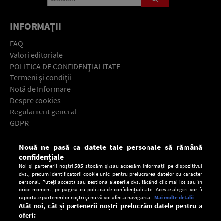
INFORMAŢII
FAQ
Valori editoriale
POLITICA DE CONFIDENŢIALITATE
Termeni şi condiţii
Notă de Informare
Despre cookies
Regulament general
GDPR
Contact
Nouă ne pasă ca datele tale personale să rămână
Descarcă gratuit aplicaţia Europa FM pentru smartphone:
confidențiale
Noi și partenerii noștri
585
stocăm și/sau accesăm informații pe dispozitivul
dvs., precum identificatorii cookie unici pentru prelucrarea datelor cu caracter
personal. Puteți accepta sau gestiona alegerile dvs. făcând clic mai jos sau în
orice moment, pe pagina cu politica de confidențialitate. Aceste alegeri vor fi
raportate partenerilor noștri și nu vă vor afecta navigarea.
Mai multe detalii
Atât noi, cât și partenerii noștri prelucrăm datele pentru a
oferi: