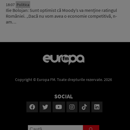
18:07
Politica
Ilie Bolojan: Sunt optimist că Moody’s va menține ratingul
României. „Dacă nu vom avea o economie competitivă, n-
am…
Copyright © Europa FM. Toate drepturile rezervate. 2026
SOCIAL