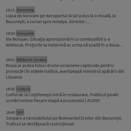
19:11
Economie
Lipsa de kerosen pe Aeroportul Arad a dus la o escală, la
București, a cursei spre Antalya. Director:…
18:59
Economie
Ilie Bolojan: Situaţia aprovizionării cu combustibil s-a
deblocat. Prețurile la motorină ar urma să scadă în a doua…
18:51
Război în Ucraina
Rusia ar putea folosi drone ucrainene capturate pentru
provocări în statele baltice, avertizează ministrul apărării din
Lituania
18:45
Cultură
Coiful de la Coțofenești intră în restaurare. Publicul poate
urmări online fiecare etapă a procesului | AUDIO
18:40
Știri
Surpare a carosabilului pe Bulevardul Eroilor din București.
Traficul se desfășoară restricționat