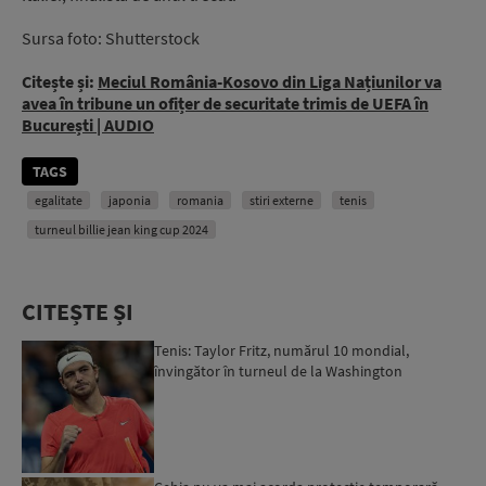
Sursa foto: Shutterstock
Citește și:
Meciul România-Kosovo din Liga Națiunilor va
avea în tribune un ofițer de securitate trimis de UEFA în
București | AUDIO
TAGS
egalitate
japonia
romania
stiri externe
tenis
turneul billie jean king cup 2024
CITEȘTE ȘI
Tenis: Taylor Fritz, numărul 10 mondial,
învingător în turneul de la Washington