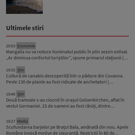
Ultimele stiri
20:03
Economie
Mangalia nu va reduce iluminatul public în plin sezon estival.
„Ar diminua confortul turiștilor”, spune primarul stațiunii |…
19:55
Știri
Cultură de canabis descoperită într-o pădure din Covasna.
Peste 130 de plante au fost ridicate de anchetatori |…
19:46
Știri
Două tramvaie s-au ciocnit în orașul Gelsenkirchen, aflat în
vestul Germaniei. 25 de oameni au fost răniți, dintre…
19:27
Mediu
Scufundarea barjelor pe Brațul Bala, amânată din nou. Apele
Române invocă motive de siguranță. Restricții în 80 de…