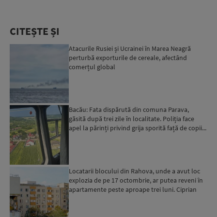
CITEȘTE ȘI
Atacurile Rusiei și Ucrainei în Marea Neagră
perturbă exporturile de cereale, afectând
comerțul global
Bacău: Fata dispărută din comuna Parava,
găsită după trei zile în localitate. Poliția face
apel la părinți privind grija sporită față de copii...
Locatarii blocului din Rahova, unde a avut loc
explozia de pe 17 octombrie, ar putea reveni în
apartamente peste aproape trei luni. Ciprian
Ciucu: Vor...