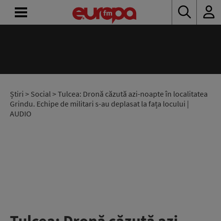
ACASĂ
ȘTIRI
RADIO
Știri
>
Social
> Tulcea: Dronă căzută azi-noapte în localitatea
Grindu. Echipe de militari s-au deplasat la fața locului |
AUDIO
CONCURSURI
PODCAST
ASCULTĂ
LIVE