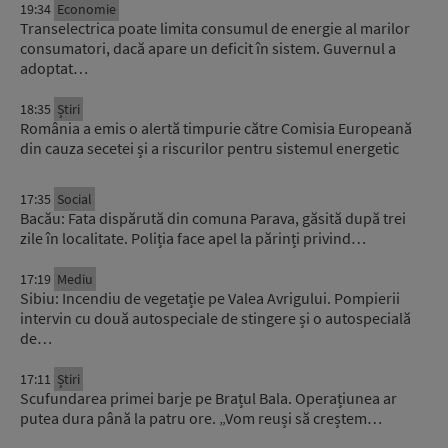
19:34
Economie
Transelectrica poate limita consumul de energie al marilor
consumatori, dacă apare un deficit în sistem. Guvernul a
adoptat…
18:35
Știri
România a emis o alertă timpurie către Comisia Europeană
din cauza secetei și a riscurilor pentru sistemul energetic
17:35
Social
Bacău: Fata dispărută din comuna Parava, găsită după trei
zile în localitate. Poliția face apel la părinți privind…
17:19
Mediu
Sibiu: Incendiu de vegetație pe Valea Avrigului. Pompierii
intervin cu două autospeciale de stingere și o autospecială
de…
17:11
Știri
Scufundarea primei barje pe Brațul Bala. Operațiunea ar
putea dura până la patru ore. „Vom reuși să creștem…