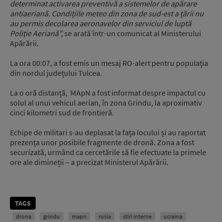
determinat activarea preventivă a sistemelor de apărare
antiaeriană. Condițiile meteo din zona de sud-est a țării nu
au permis decolarea aeronavelor din serviciul de luptă
Poliție Aeriană”,
se arată într-un comunicat al Ministerului
Apărării.
La ora 00:07, a fost emis un mesaj RO-alert pentru populația
din nordul județului Tulcea.
La o oră distanță, MApN a fost informat despre impactul cu
solul al unui vehicul aerian, în zona Grindu, la aproximativ
cinci kilometri sud de frontieră.
Echipe de militari s-au deplasat la fața locului și au raportat
prezența unor posibile fragmente de dronă. Zona a fost
securizată, urmând ca cercetările să fie efectuate la primele
ore ale dimineții – a precizat Ministerul Apărării.
TAGS
drona
grindu
mapn
rusia
stiri interne
ucraina