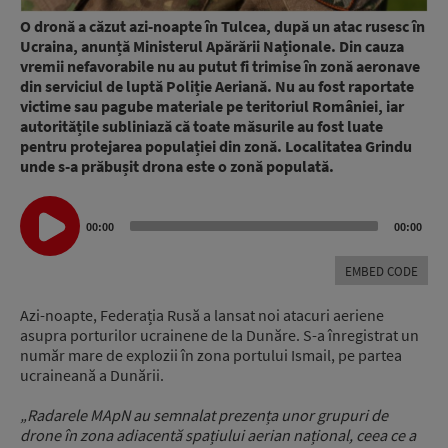
O dronă a căzut azi-noapte în Tulcea, după un atac rusesc în
Ucraina, anunță Ministerul Apărării Naționale. Din cauza
vremii nefavorabile nu au putut fi trimise în zonă aeronave
din serviciul de luptă Poliție Aeriană. Nu au fost raportate
victime sau pagube materiale pe teritoriul României, iar
autoritățile subliniază că toate măsurile au fost luate
pentru protejarea populației din zonă. Localitatea Grindu
unde s-a prăbușit drona este o zonă populată.
Audio
00:00
00:00
Player
EMBED CODE
Azi-noapte, Federația Rusă a lansat noi atacuri aeriene
asupra porturilor ucrainene de la Dunăre. S-a înregistrat un
număr mare de explozii în zona portului Ismail, pe partea
ucraineană a Dunării.
„Radarele MApN au semnalat prezența unor grupuri de
drone în zona adiacentă spațiului aerian național, ceea ce a