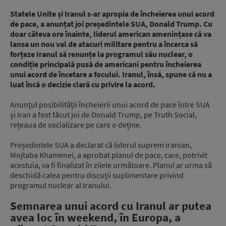
Statele Unite și Iranul s-ar apropia de încheierea unui acord
de pace, a anunțat joi președintele SUA, Donald Trump. Cu
doar câteva ore înainte, liderul american amenințase că va
lansa un nou val de atacuri militare pentru a încerca să
forțeze Iranul să renunțe la programul său nuclear, o
condiție principală pusă de americani pentru încheierea
unui acord de încetare a focului. Iranul, însă, spune că nu a
luat încă o decizie clară cu privire la acord.
Anunțul posibilității încheierii unui acord de pace între SUA
și Iran a fost făcut joi de Donald Trump, pe Truth Social,
rețeaua de socializare pe care o deține.
Președintele SUA a declarat că liderul suprem iranian,
Mojtaba Khamenei, a aprobat planul de pace, care, potrivit
acestuia, va fi finalizat în zilele următoare. Planul ar urma să
deschidă calea pentru discuții suplimentare privind
programul nuclear al Iranului.
Semnarea unui acord cu Iranul ar putea
avea loc în weekend, în Europa, a