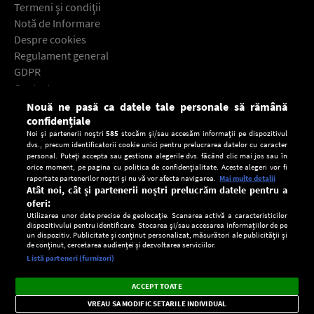
Termeni şi condiţii
Notă de Informare
Despre cookies
Regulament general
GDPR
Contact
Nouă ne pasă ca datele tale personale să rămână
Descarcă gratuit aplicaţia Europa FM pentru smartphone:
confidențiale
Noi și partenerii noștri
585
stocăm și/sau accesăm informații pe dispozitivul
dvs., precum identificatorii cookie unici pentru prelucrarea datelor cu caracter
personal. Puteți accepta sau gestiona alegerile dvs. făcând clic mai jos sau în
orice moment, pe pagina cu politica de confidențialitate. Aceste alegeri vor fi
raportate partenerilor noștri și nu vă vor afecta navigarea.
Mai multe detalii
Atât noi, cât și partenerii noștri prelucrăm datele pentru a
oferi:
Utilizarea unor date precise de geolocație. Scanarea activă a caracteristicilor
dispozitivului pentru identificare. Stocarea și/sau accesarea informațiilor de pe
un dispozitiv. Publicitate și conținut personalizat, măsurători ale publicității și
de conținut, cercetarea audienței și dezvoltarea serviciilor.
Setări:
Listă parteneri (furnizori)
Ascultă Europa FM în aplicație
Dark
×
Instalează
Radio live, podcasturi, știri și alerte
ACCEPT TOATE
Mode
importante.
VREAU SA MODIFIC SETARILE INDIVIDUAL
CONFIDENŢIALITATE