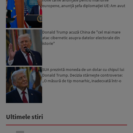
noile tarife anunțate pentru mărfurile
europene, anunță șefa diplomației UE: Am avut
un acord cu Ameri...
Donald Trump acuză China de "cel mai mare
atac cibernetic asupra datelor electorale din
istorie"
SUA prezintă moneda de un dolar cu chipul lui
Donald Trump. Decizia stârnește controverse:
„O măsură de tip monarhic, inadecvată într-o
democrație”, r...
Ultimele stiri