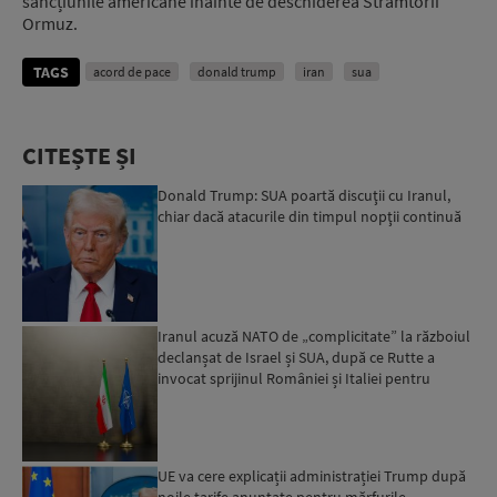
sancțiunile americane înainte de deschiderea Strâmtorii
Ormuz.
TAGS
acord de pace
donald trump
iran
sua
CITEȘTE ȘI
Donald Trump: SUA poartă discuţii cu Iranul,
chiar dacă atacurile din timpul nopţii continuă
Iranul acuză NATO de „complicitate” la războiul
declanșat de Israel și SUA, după ce Rutte a
invocat sprijinul României și Italiei pentru
operațiunea a...
UE va cere explicații administrației Trump după