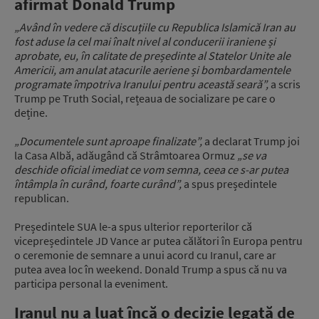
afirmat Donald Trump
„Având în vedere că discuțiile cu Republica Islamică Iran au
fost aduse la cel mai înalt nivel al conducerii iraniene și
aprobate, eu, în calitate de președinte al Statelor Unite ale
Americii, am anulat atacurile aeriene și bombardamentele
programate împotriva Iranului pentru această seară”,
a scris
Trump pe Truth Social, rețeaua de socializare pe care o
deține.
„Documentele sunt aproape finalizate”,
a declarat Trump joi
la Casa Albă, adăugând că Strâmtoarea Ormuz
„se va
deschide oficial imediat ce vom semna, ceea ce s-ar putea
întâmpla în curând, foarte curând”,
a spus președintele
republican.
Președintele SUA le-a spus ulterior reporterilor că
vicepreședintele JD Vance ar putea călători în Europa pentru
o ceremonie de semnare a unui acord cu Iranul, care ar
putea avea loc în weekend. Donald Trump a spus că nu va
participa personal la eveniment.
Iranul nu a luat încă o decizie legată de