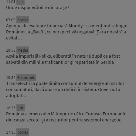
11:01
Life
Unde dispar vrăbiile din orașe?
07:09
Social
Agenția de evaluare financiară Moody`s a menținut ratingul
României la „Baa3”, cu perspectivă negativă. Țara noastră a
evitat…
19:58
Mediu
Acvila imperială Feliks, eliberată în natură după ce a fost
salvată din mâinile traficanților și repatriată în Serbia
19:34
Economie
Transelectrica poate limita consumul de energie al marilor
consumatori, dacă apare un deficit în sistem. Guvernul a
adoptat…
18:35
Știri
România a emis o alertă timpurie către Comisia Europeană
din cauza secetei și a riscurilor pentru sistemul energetic
17:35
Social