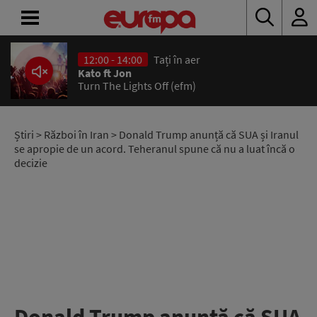
12:00 - 14:00
Tați în aer
ACASĂ
Kato ft Jon
Turn The Lights Off (efm)
ȘTIRI
RADIO
Știri
>
Război în Iran
> Donald Trump anunță că SUA și Iranul
se apropie de un acord. Teheranul spune că nu a luat încă o
decizie
CONCURSURI
PODCAST
ASCULTĂ
LIVE