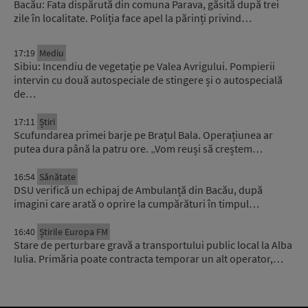
Bacău: Fata dispărută din comuna Parava, găsită după trei
zile în localitate. Poliția face apel la părinți privind…
17:19
Mediu
Sibiu: Incendiu de vegetație pe Valea Avrigului. Pompierii
intervin cu două autospeciale de stingere și o autospecială
de…
17:11
Știri
Scufundarea primei barje pe Brațul Bala. Operațiunea ar
putea dura până la patru ore. „Vom reuși să creștem…
16:54
Sănătate
DSU verifică un echipaj de Ambulanță din Bacău, după
imagini care arată o oprire la cumpărături în timpul…
16:40
Știrile Europa FM
Stare de perturbare gravă a transportului public local la Alba
Iulia. Primăria poate contracta temporar un alt operator,…