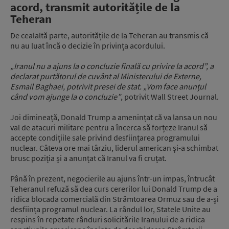
acord, transmit autoritățile de la
Teheran
De cealaltă parte, autoritățile de la Teheran au transmis că
nu au luat încă o decizie în privința acordului.
„Iranul nu a ajuns la o concluzie finală cu privire la acord”, a
declarat purtătorul de cuvânt al Ministerului de Externe,
Esmail Baghaei, potrivit presei de stat. „Vom face anunțul
când vom ajunge la o concluzie”
, potrivit Wall Street Journal.
Joi dimineață, Donald Trump a amenințat că va lansa un nou
val de atacuri militare pentru a încerca să forțeze Iranul să
accepte condițiile sale privind desființarea programului
nuclear. Câteva ore mai târziu, liderul american și-a schimbat
brusc poziția și a anunțat că Iranul va fi cruțat.
Până în prezent, negocierile au ajuns într-un impas, întrucât
Teheranul refuză să dea curs cererilor lui Donald Trump de a
ridica blocada comercială din Strâmtoarea Ormuz sau de a-și
desființa programul nuclear. La rândul lor, Statele Unite au
respins în repetate rânduri solicitările Iranului de a ridica