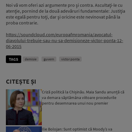
Noi vă vom oferi azi argumente pro şi contra. Ascultaţi-le cu
atenţie, pornind de la două adevăruri fundamentale: Justiţia
este egală pentru toţi, dar şi oricine este nevinovat până la
proba contrarie.
https://soundcloud.com/europafmromania/avocatul-
diavolului-trebuie-sau-nu-sa-demisioneze-victor-ponta-12-
06-2015
TAGS
demisie
guvern
victor ponta
CITEȘTE ȘI
Criză politică la Chișinău. Maia Sandu anunță că
va demara săptămâna viitoare procedurile
pentru desemnarea unui nou premier
Ilie Bolojan: Sunt optimist că Moody’s va