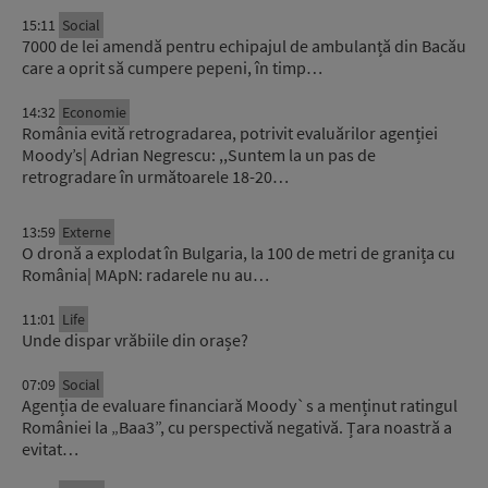
15:11
Social
7000 de lei amendă pentru echipajul de ambulanță din Bacău
care a oprit să cumpere pepeni, în timp…
14:32
Economie
România evită retrogradarea, potrivit evaluărilor agenției
Moody’s| Adrian Negrescu: ,,Suntem la un pas de
retrogradare în următoarele 18-20…
13:59
Externe
O dronă a explodat în Bulgaria, la 100 de metri de granița cu
România| MApN: radarele nu au…
11:01
Life
Unde dispar vrăbiile din orașe?
07:09
Social
Agenția de evaluare financiară Moody`s a menținut ratingul
României la „Baa3”, cu perspectivă negativă. Țara noastră a
evitat…