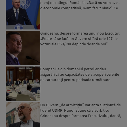
menține ratingul României. „Dacă nu vom avea
o economie competitivă, n-am făcut nimic”. Ce
spune despre viit...
Grindeanu, despre formarea unui nou Executiv:
„Poate să se facă un Guvern și fără cele 127 de
voturi ale PSD/ Nu depinde doar de noi”
Companiile din domeniul petrolier dau
asigurări că au capacitatea de a acoperi cererile
de carburanți pentru perioada următoare
Un Guvern „de armistițiu”, varianta susținută de
liderul UDMR. Hunor spune că a vorbit cu
Grindeanu despre formarea Executivului, dar că,
deocamdată, ...