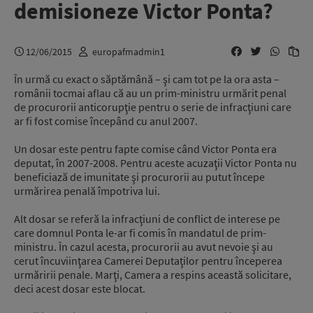
demisioneze Victor Ponta?
12/06/2015
europafmadmin1
În urmă cu exact o săptămână – şi cam tot pe la ora asta –
românii tocmai aflau că au un prim-ministru urmărit penal
de procurorii anticorupţie pentru o serie de infracţiuni care
ar fi fost comise începând cu anul 2007.
Un dosar este pentru fapte comise când Victor Ponta era
deputat, în 2007-2008. Pentru aceste acuzaţii Victor Ponta nu
beneficiază de imunitate şi procurorii au putut începe
urmărirea penală împotriva lui.
Alt dosar se referă la infracţiuni de conflict de interese pe
care domnul Ponta le-ar fi comis în mandatul de prim-
ministru. În cazul acesta, procurorii au avut nevoie şi au
cerut încuviinţarea Camerei Deputaţilor pentru începerea
urmăririi penale. Marţi, Camera a respins această solicitare,
deci acest dosar este blocat.