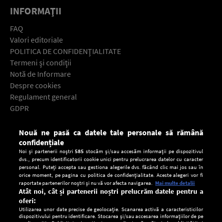
INFORMAŢII
FAQ
Valori editoriale
POLITICA DE CONFIDENŢIALITATE
Termeni şi condiţii
Notă de Informare
Despre cookies
Regulament general
GDPR
Contact
Nouă ne pasă ca datele tale personale să rămână
Descarcă gratuit aplicaţia Europa FM pentru smartphone:
confidențiale
Noi și partenerii noștri
585
stocăm și/sau accesăm informații pe dispozitivul
dvs., precum identificatorii cookie unici pentru prelucrarea datelor cu caracter
personal. Puteți accepta sau gestiona alegerile dvs. făcând clic mai jos sau în
orice moment, pe pagina cu politica de confidențialitate. Aceste alegeri vor fi
raportate partenerilor noștri și nu vă vor afecta navigarea.
Mai multe detalii
Atât noi, cât și partenerii noștri prelucrăm datele pentru a
oferi:
Utilizarea unor date precise de geolocație. Scanarea activă a caracteristicilor
dispozitivului pentru identificare. Stocarea și/sau accesarea informațiilor de pe