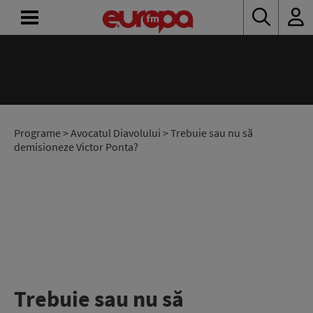
ACASĂ
ȘTIRI
RADIO
Programe
>
Avocatul Diavolului
> Trebuie sau nu să
demisioneze Victor Ponta?
CONCURSURI
PODCAST
ASCULTĂ
LIVE
Trebuie sau nu să