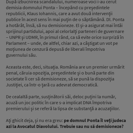
După izbucnirea scandalului, numeroase voci i-au cerut
demisia domnului Ponta – începând cu preşedintele
republicii, Klaus Iohannis, care a avut două intervenţii
publice în acest sens în mai puţin de o săptămână. Dl. Ponta
a hotărât, însă, să nu demisioneze. El şi-a asigurat mai întâi
sprijinul partidului, apoi al celorlalţi parteneri de guvernare
– UNPR şi UDMR, în primul rând, ca să evite orice surpriză în
Parlament – unde, de altfel, chiar azi, a câştigat un vot pe
moţiunea de cenzură depusă de liberali împotriva
guvernului său.
Aceasta este, deci, situaţia. România are un premier urmărit
penal, căruia opoziţia, preşedintele şi o bună parte din
societate îi cer să demisioneze, să se pună la dispoziţia
Justiţiei, ca într-o ţară cu adevrat democratică.
De cealaltă parte, susţinătorii săi, deloc puţini la număr,
acuză un joc politic în care s-a implicat DNA împotriva
premierului şi se referă la lipsa de substanţă a acuzaţiilor.
Aţi ghicit deja, şi nu era greu:
pe domnul Ponta îl veţi judeca
azi la Avocatul Diavolului. Trebuie sau nu să demisioneze?