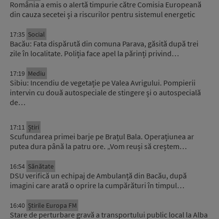
România a emis o alertă timpurie către Comisia Europeană
din cauza secetei și a riscurilor pentru sistemul energetic
17:35
Social
Bacău: Fata dispărută din comuna Parava, găsită după trei
zile în localitate. Poliția face apel la părinți privind…
17:19
Mediu
Sibiu: Incendiu de vegetație pe Valea Avrigului. Pompierii
intervin cu două autospeciale de stingere și o autospecială
de…
17:11
Știri
Scufundarea primei barje pe Brațul Bala. Operațiunea ar
putea dura până la patru ore. „Vom reuși să creștem…
16:54
Sănătate
DSU verifică un echipaj de Ambulanță din Bacău, după
imagini care arată o oprire la cumpărături în timpul…
16:40
Știrile Europa FM
Stare de perturbare gravă a transportului public local la Alba