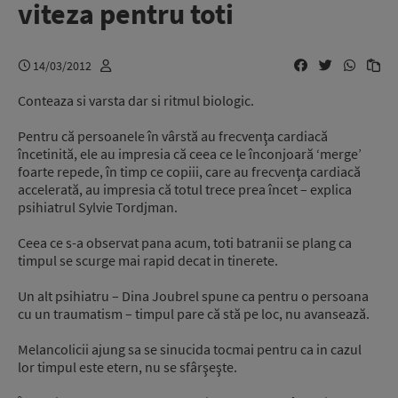
viteza pentru toti
14/03/2012
Conteaza si varsta dar si ritmul biologic.
Pentru că persoanele în vârstă au frecvenţa cardiacă
încetinită, ele au impresia că ceea ce le înconjoară ‘merge’
foarte repede, în timp ce copiii, care au frecvenţa cardiacă
accelerată, au impresia că totul trece prea încet – explica
psihiatrul Sylvie Tordjman.
Ceea ce s-a observat pana acum, toti batranii se plang ca
timpul se scurge mai rapid decat in tinerete.
Un alt psihiatru – Dina Joubrel spune ca pentru o persoana
cu un traumatism – timpul pare că stă pe loc, nu avansează.
Melancolicii ajung sa se sinucida tocmai pentru ca in cazul
lor timpul este etern, nu se sfârşeşte.