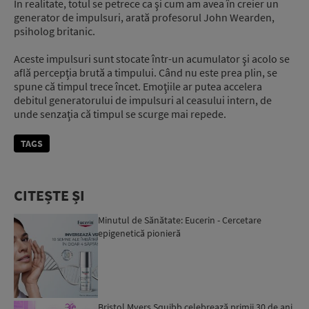
În realitate, totul se petrece ca şi cum am avea în creier un
generator de impulsuri, arată profesorul John Wearden,
psiholog britanic.
Aceste impulsuri sunt stocate într-un acumulator şi acolo se
află percepţia brută a timpului. Când nu este prea plin, se
spune că timpul trece încet. Emoţiile ar putea accelera
debitul generatorului de impulsuri al ceasului intern, de
unde senzaţia că timpul se scurge mai repede.
TAGS
CITEȘTE ȘI
Minutul de Sănătate: Eucerin - Cercetare
epigenetică pionieră
Bristol Myers Squibb celebrează primii 30 de ani