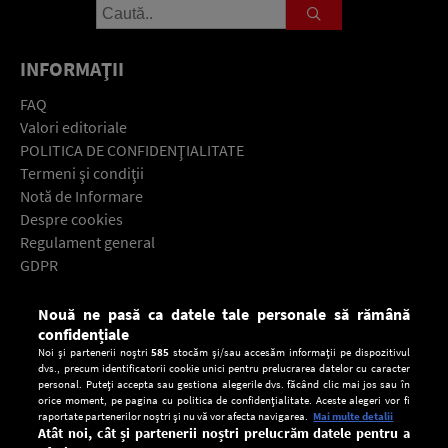
INFORMAŢII
FAQ
Valori editoriale
POLITICA DE CONFIDENŢIALITATE
Termeni şi condiţii
Notă de Informare
Despre cookies
Regulament general
GDPR
Contact
Nouă ne pasă ca datele tale personale să rămână
Descarcă gratuit aplicaţia Europa FM pentru smartphone:
confidențiale
Noi și partenerii noștri
585
stocăm și/sau accesăm informații pe dispozitivul
dvs., precum identificatorii cookie unici pentru prelucrarea datelor cu caracter
personal. Puteți accepta sau gestiona alegerile dvs. făcând clic mai jos sau în
orice moment, pe pagina cu politica de confidențialitate. Aceste alegeri vor fi
raportate partenerilor noștri și nu vă vor afecta navigarea.
Mai multe detalii
Atât noi, cât și partenerii noștri prelucrăm datele pentru a