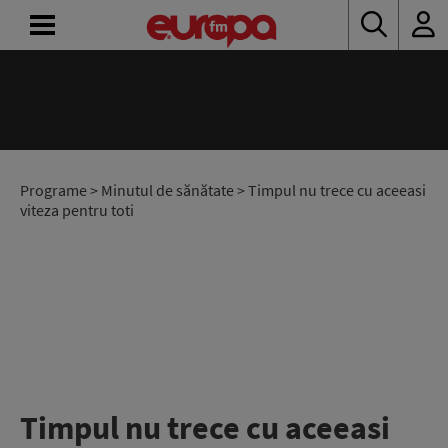
ACASĂ
ȘTIRI
RADIO
Programe
>
Minutul de sănătate
> Timpul nu trece cu aceeasi
viteza pentru toti
CONCURSURI
PODCAST
ASCULTĂ
LIVE
Timpul nu trece cu aceeasi