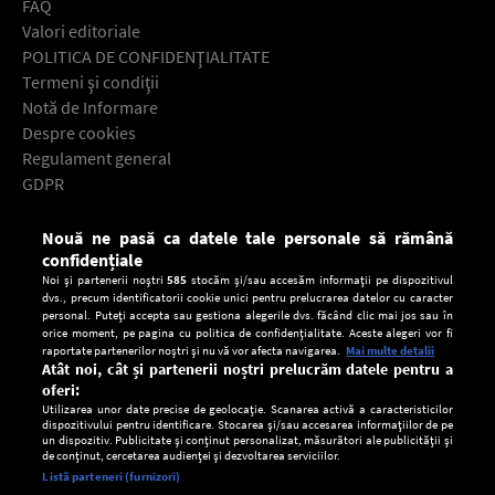
FAQ
Valori editoriale
POLITICA DE CONFIDENŢIALITATE
Termeni şi condiţii
Notă de Informare
Despre cookies
Regulament general
GDPR
Contact
Nouă ne pasă ca datele tale personale să rămână
Descarcă gratuit aplicaţia Europa FM pentru smartphone:
confidențiale
Noi și partenerii noștri
585
stocăm și/sau accesăm informații pe dispozitivul
dvs., precum identificatorii cookie unici pentru prelucrarea datelor cu caracter
personal. Puteți accepta sau gestiona alegerile dvs. făcând clic mai jos sau în
orice moment, pe pagina cu politica de confidențialitate. Aceste alegeri vor fi
raportate partenerilor noștri și nu vă vor afecta navigarea.
Mai multe detalii
Atât noi, cât și partenerii noștri prelucrăm datele pentru a
oferi:
Utilizarea unor date precise de geolocație. Scanarea activă a caracteristicilor
dispozitivului pentru identificare. Stocarea și/sau accesarea informațiilor de pe
un dispozitiv. Publicitate și conținut personalizat, măsurători ale publicității și
de conținut, cercetarea audienței și dezvoltarea serviciilor.
Setări:
Listă parteneri (furnizori)