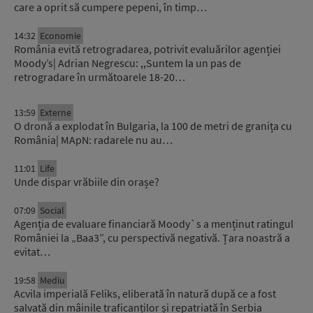
care a oprit să cumpere pepeni, în timp…
14:32
Economie
România evită retrogradarea, potrivit evaluărilor agenției
Moody’s| Adrian Negrescu: ,,Suntem la un pas de
retrogradare în următoarele 18-20…
13:59
Externe
O dronă a explodat în Bulgaria, la 100 de metri de granița cu
România| MApN: radarele nu au…
11:01
Life
Unde dispar vrăbiile din orașe?
07:09
Social
Agenția de evaluare financiară Moody`s a menținut ratingul
României la „Baa3”, cu perspectivă negativă. Țara noastră a
evitat…
19:58
Mediu
Acvila imperială Feliks, eliberată în natură după ce a fost
salvată din mâinile traficanților și repatriată în Serbia