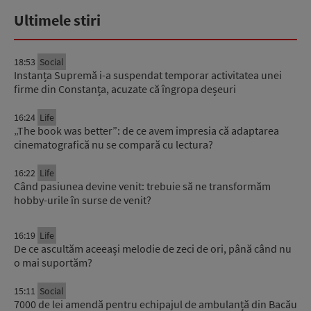
Ultimele stiri
18:53
Social
Instanța Supremă i-a suspendat temporar activitatea unei
firme din Constanța, acuzate că îngropa deșeuri
16:24
Life
„The book was better”: de ce avem impresia că adaptarea
cinematografică nu se compară cu lectura?
16:22
Life
Când pasiunea devine venit: trebuie să ne transformăm
hobby-urile în surse de venit?
16:19
Life
De ce ascultăm aceeași melodie de zeci de ori, până când nu
o mai suportăm?
15:11
Social
7000 de lei amendă pentru echipajul de ambulanță din Bacău