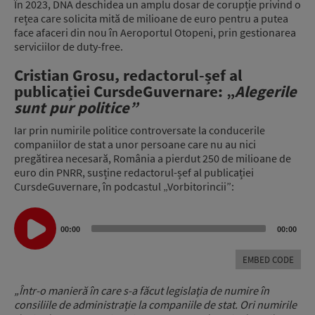
În 2023, DNA deschidea un amplu dosar de corupție privind o
rețea care solicita mită de milioane de euro pentru a putea
face afaceri din nou în Aeroportul Otopeni, prin gestionarea
serviciilor de duty-free.
Cristian Grosu, redactorul-șef al
publicației CursdeGuvernare: „
Alegerile
sunt pur politice”
Iar prin numirile politice controversate la conducerile
companiilor de stat a unor persoane care nu au nici
pregătirea necesară, România a pierdut 250 de milioane de
euro din PNRR, susține redactorul-șef al publicației
CursdeGuvernare, în podcastul „Vorbitorincii”:
Audio
Player
00:00
00:00
EMBED CODE
„Într-o manieră în care s-a făcut legislația de numire în
consiliile de administrație la companiile de stat. Ori numirile