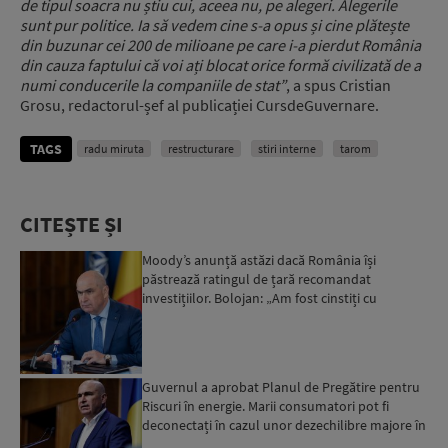
de tipul soacra nu știu cui, aceea nu, pe alegeri. Alegerile
sunt pur politice. Ia să vedem cine s-a opus și cine plătește
din buzunar cei 200 de milioane pe care i-a pierdut România
din cauza faptului că voi ați blocat orice formă civilizată de a
numi conducerile la companiile de stat”
, a spus Cristian
Grosu, redactorul-șef al publicației CursdeGuvernare.
TAGS
radu miruta
restructurare
stiri interne
tarom
CITEȘTE ȘI
Moody’s anunță astăzi dacă România își
păstrează ratingul de țară recomandat
investițiilor. Bolojan: „Am fost cinstiți cu
românii. Am muncit din greu”...
Guvernul a aprobat Planul de Pregătire pentru
Riscuri în energie. Marii consumatori pot fi
deconectați în cazul unor dezechilibre majore în
sistemul e...