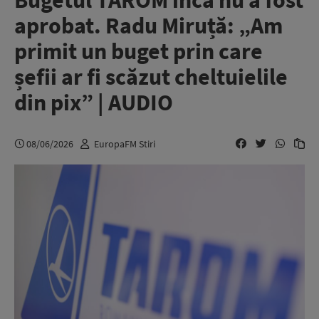
Bugetul TAROM încă nu a fost
aprobat. Radu Miruță: „Am
primit un buget prin care
șefii ar fi scăzut cheltuielile
din pix” | AUDIO
08/06/2026
EuropaFM Stiri