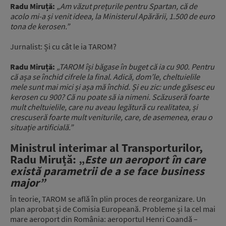
Radu Miruță:
„Am văzut prețurile pentru Spartan, că de
acolo mi-a și venit ideea, la Ministerul Apărării, 1.500 de euro
tona de kerosen.”
Jurnalist: Și cu cât le ia TAROM?
Radu Miruță:
„TAROM își băgase în buget că ia cu 900. Pentru
că așa se închid cifrele la final. Adică, dom’le, cheltuielile
mele sunt mai mici și așa mă închid. Și eu zic: unde găsesc eu
kerosen cu 900? Că nu poate să ia nimeni. Scăzuseră foarte
mult cheltuielile, care nu aveau legătură cu realitatea, și
crescuseră foarte mult veniturile, care, de asemenea, erau o
situație artificială.”
Ministrul interimar al Transporturilor,
Radu Miruță: „
Este un aeroport în care
există parametrii de a se face business
major”
În teorie, TAROM se află în plin proces de reorganizare. Un
plan aprobat și de Comisia Europeană. Probleme și la cel mai
mare aeroport din România: aeroportul Henri Coandă –