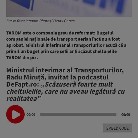
Sursa foto: Inquam Photos/ Octav Ganea
TAROM este o compania greu de reformat: Bugetul
companiei naționale de transport aerian încă nu a fost
aprobat. Ministrul interimar al Transporturilor acuză că a
primit un buget prin care șefii ar fi scăzut cheltuielile
TAROM din pix.
Ministrul interimar al Transporturilor,
Radu Miruță, invitat la podcastul
DeFapt.ro: „
Scăzuseră foarte mult
cheltuielile, care nu aveau legătură cu
realitatea”
Audio
Player
00:00
00:00
EMBED CODE