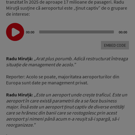
tranzitat în 2025 de aproape 17 milioane de pasageri. Radu
Miruță susține că aeroportul este „ținut captiv” de o grupare
de interese:
Audio
Player
00:00
00:00
EMBED CODE
Radu Miruță:
„Arat plus porumb. Adică restructurat întreaga
situație de management de acolo.”
Reporter: Acolo se poate, majoritatea aeroporturilor din
Europa sunt date pe management privat.
Radu Miruță:
„Este un aeroport unde crește traficul. Este un
aeroport în care există parametrii de a se face business
major. Însă este un aeroport ținut captiv de diverse entități
care se hrănesc din banii care se rostogolesc prin acest
aeroport și nimeni până acum n-a reușit să-i spargă, să-i
reorganizeze.”