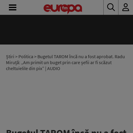
ACASĂ
ȘTIRI
RADIO
Știri
>
Politica
> Bugetul TAROM încă nu a fost aprobat. Radu
Miruță: „Am primit un buget prin care șefii ar fi scăzut
cheltuielile din pix” | AUDIO
CONCURSURI
PODCAST
ASCULTĂ
LIVE