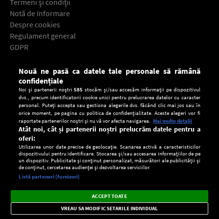
Termeni şi condiţii
Notă de Informare
Despre cookies
Regulament general
GDPR
Contact
Nouă ne pasă ca datele tale personale să rămână
Descarcă gratuit aplicaţia Europa FM pentru smartphone:
confidențiale
Noi și partenerii noștri
585
stocăm și/sau accesăm informații pe dispozitivul
dvs., precum identificatorii cookie unici pentru prelucrarea datelor cu caracter
personal. Puteți accepta sau gestiona alegerile dvs. făcând clic mai jos sau în
orice moment, pe pagina cu politica de confidențialitate. Aceste alegeri vor fi
raportate partenerilor noștri și nu vă vor afecta navigarea.
Mai multe detalii
Atât noi, cât și partenerii noștri prelucrăm datele pentru a
oferi:
Utilizarea unor date precise de geolocație. Scanarea activă a caracteristicilor
dispozitivului pentru identificare. Stocarea și/sau accesarea informațiilor de pe
un dispozitiv. Publicitate și conținut personalizat, măsurători ale publicității și
de conținut, cercetarea audienței și dezvoltarea serviciilor.
Setări:
Listă parteneri (furnizori)
Ascultă Europa FM în aplicație
Dark
×
Instalează
Radio live, podcasturi, știri și alerte
ACCEPT TOATE
Mode
importante.
VREAU SA MODIFIC SETARILE INDIVIDUAL
CONFIDENŢIALITATE