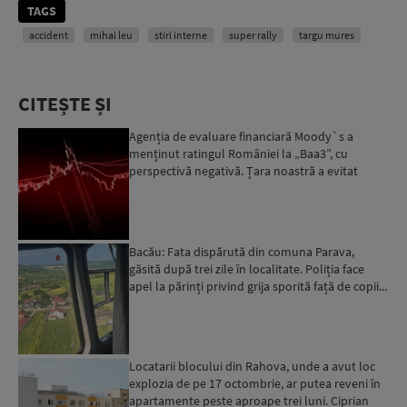
TAGS
accident
mihai leu
stiri interne
super rally
targu mures
CITEȘTE ȘI
Agenția de evaluare financiară Moody`s a
menținut ratingul României la „Baa3”, cu
perspectivă negativă. Țara noastră a evitat
momentan retrogradarea...
Bacău: Fata dispărută din comuna Parava,
găsită după trei zile în localitate. Poliția face
apel la părinți privind grija sporită față de copii...
Locatarii blocului din Rahova, unde a avut loc
explozia de pe 17 octombrie, ar putea reveni în
apartamente peste aproape trei luni. Ciprian