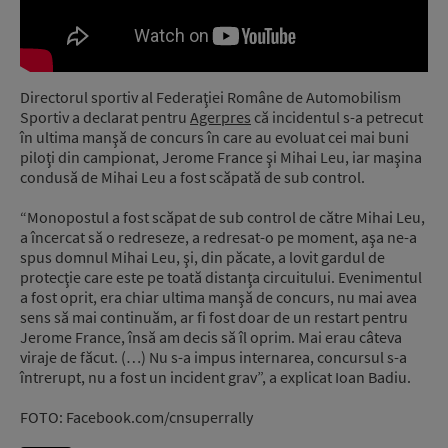
Directorul sportiv al Federaţiei Române de Automobilism
Sportiv a declarat pentru
Agerpres
că incidentul s-a petrecut
în ultima manşă de concurs în care au evoluat cei mai buni
piloţi din campionat, Jerome France şi Mihai Leu, iar maşina
condusă de Mihai Leu a fost scăpată de sub control.
“Monopostul a fost scăpat de sub control de către Mihai Leu,
a încercat să o redreseze, a redresat-o pe moment, aşa ne-a
spus domnul Mihai Leu, şi, din păcate, a lovit gardul de
protecţie care este pe toată distanţa circuitului. Evenimentul
a fost oprit, era chiar ultima manşă de concurs, nu mai avea
sens să mai continuăm, ar fi fost doar de un restart pentru
Jerome France, însă am decis să îl oprim. Mai erau câteva
viraje de făcut. (…) Nu s-a impus internarea, concursul s-a
întrerupt, nu a fost un incident grav”, a explicat Ioan Badiu.
FOTO: Facebook.com/cnsuperrally