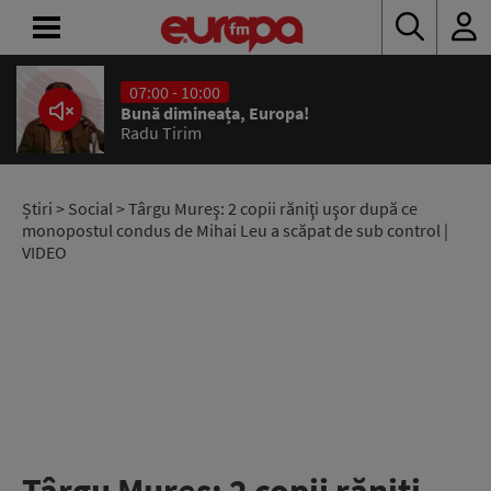
07:00 - 10:00
ACASĂ
Bună dimineața, Europa!
Radu Tirim
ȘTIRI
RADIO
Știri
>
Social
> Târgu Mureş: 2 copii răniţi uşor după ce
monopostul condus de Mihai Leu a scăpat de sub control |
VIDEO
CONCURSURI
PODCAST
ASCULTĂ
LIVE