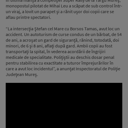
monopostul pilotat de Mihai Leu a scăpat de sub control într-
un viraj, a lovit un parapet şi a rănit uşor doi copii care se
aflau printre spectatori.
“La intersecţia Ştefan cel Mare cu Borsos Tamas, avut loc un
accident. Un autoturism de curse condus de un bărbat, de 54
de ani, a acroşat un gard de siguranţă, rănind, totodată, doi
minori, de 6 şi 8 ani, aflaţi după gard. Ambii copii au fost
transportaţi la spital, în vederea acordării de îngrijiri
medicale de specialitate. Poliţiştii au deschis dosar penal
pentru stabilirea cu exactitate a tuturor împrejurărilor în
care a avut loc incidentul”, a anunţat Inspectoratul de Poliţie
Judeţean Mureş.