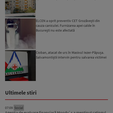
Ciucu: Vor...
ELCEN a oprit preventiv CET Grozăvești din
cauza caniculei. Furnizarea apei calde în
Bucureşti nu este afectată
Cioban, atacat de urs în Masivul Iezer-Păpușa.
Salvamontiștii intervin pentru salvarea victimei
Ultimele stiri
07:09
Social
Agenția de evaluare financiară Moody`s a menținut ratingul