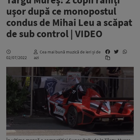
Târgu Mureş: 2 copii răniţi
uşor după ce monopostul
condus de Mihai Leu a scăpat
de sub control | VIDEO
Cea mai bună muzică de ieri și de
02/07/2022
azi
În ultima manşă a competiţiei Super Rally de la Târgu Mureş,