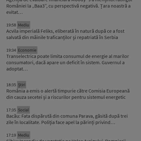
României la „Baa3”, cu perspectivă negativă. Țara noastră a
evitat…
19:58
Mediu
Acvila imperială Feliks, eliberată în natură după ce a fost
salvată din mâinile traficanților și repatriată în Serbia
19:34
Economie
Transelectrica poate limita consumul de energie al marilor
consumatori, dacă apare un deficit în sistem. Guvernul a
adoptat…
18:35
Știri
România a emis o alertă timpurie către Comisia Europeană
din cauza secetei și a riscurilor pentru sistemul energetic
17:35
Social
Bacău: Fata dispărută din comuna Parava, găsită după trei
zile în localitate. Poliția face apel la părinți privind…
17:19
Mediu