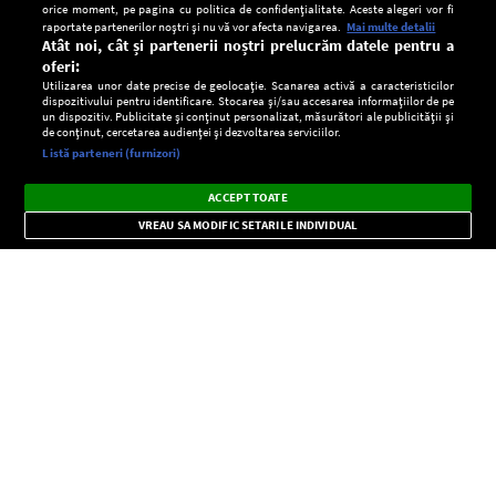
orice moment, pe pagina cu politica de confidențialitate. Aceste alegeri vor fi
raportate partenerilor noștri și nu vă vor afecta navigarea.
Mai multe detalii
Atât noi, cât și partenerii noștri prelucrăm datele pentru a
oferi:
Utilizarea unor date precise de geolocație. Scanarea activă a caracteristicilor
dispozitivului pentru identificare. Stocarea și/sau accesarea informațiilor de pe
un dispozitiv. Publicitate și conținut personalizat, măsurători ale publicității și
de conținut, cercetarea audienței și dezvoltarea serviciilor.
Setări:
Listă parteneri (furnizori)
Ascultă Europa FM în aplicație
Dark
×
Instalează
Radio live, podcasturi, știri și alerte
ACCEPT TOATE
Mode
importante.
VREAU SA MODIFIC SETARILE INDIVIDUAL
CONFIDENŢIALITATE
Copyright © Europa FM. Toate drepturile rezervate. 2026
SOCIAL