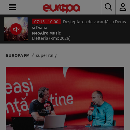
07:15 - 10:00
Deșteptarea de vacanță cu Denis
ACASĂ
și Diana
NeoAfro Music
Elefteria (Rmx 2026)
ȘTIRI
RADIO
EUROPA FM
super rally
CONCURSURI
PODCAST
ASCULTĂ
LIVE