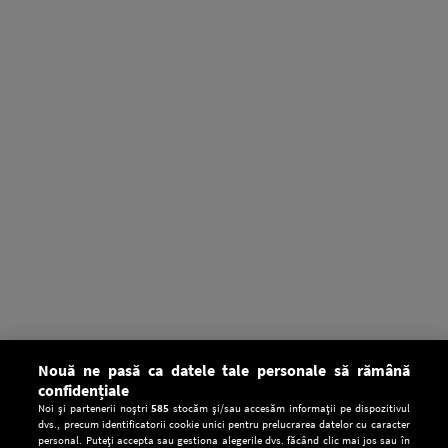
Nouă ne pasă ca datele tale personale să rămână
confidențiale
Noi și partenerii noștri
585
stocăm și/sau accesăm informații pe dispozitivul
dvs., precum identificatorii cookie unici pentru prelucrarea datelor cu caracter
personal. Puteți accepta sau gestiona alegerile dvs. făcând clic mai jos sau în