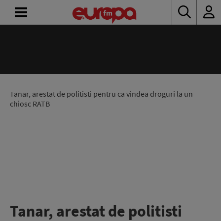
ACASĂ
ȘTIRI
RADIO
Tanar, arestat de politisti pentru ca vindea droguri la un
chiosc RATB
CONCURSURI
PODCAST
ASCULTĂ
LIVE
Tanar, arestat de politisti