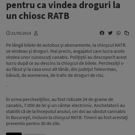
pentru ca vindea droguri la
un chiosc RATB
21/05/2014
Pe lângă bilete de autobuz și abonamente, la chioșcul RATB
se vindeau și droguri. Mai precis, angajatul care lucra acolo
vindea unor cunoscuți canabis. Polițiștii au descoperit acest
lucru după ce au descins la chioșcul de bilete. Percheziții s-
au făcut și la casa unui alt tânăr, din județul Teleorman,
bănuit, de asemenea, de trafic de droguri de risc.
‘
În urma percheziţiilor, au fost ridicate 24 de grame de
canabis, 7.000 de lei şi un cântar electronic. Anchetatorii au
stabilit că de la începutul anului, cei doi au vândut cannabis
în Bucureşti, inclusiv la chioşcul RATB. Tinerii au fost arestaţi
preventiv pentru 30 de zile.