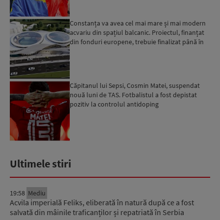
Constanța va avea cel mai mare și mai modern
acvariu din spațiul balcanic. Proiectul, finanțat
din fonduri europene, trebuie finalizat până în
2029...
Căpitanul lui Sepsi, Cosmin Matei, suspendat
nouă luni de TAS. Fotbalistul a fost depistat
pozitiv la controlul antidoping
Ultimele stiri
19:58
Mediu
Acvila imperială Feliks, eliberată în natură după ce a fost
salvată din mâinile traficanților și repatriată în Serbia