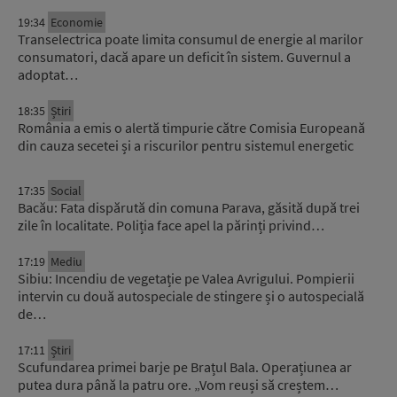
19:34
Economie
Transelectrica poate limita consumul de energie al marilor
consumatori, dacă apare un deficit în sistem. Guvernul a
adoptat…
18:35
Știri
România a emis o alertă timpurie către Comisia Europeană
din cauza secetei și a riscurilor pentru sistemul energetic
17:35
Social
Bacău: Fata dispărută din comuna Parava, găsită după trei
zile în localitate. Poliția face apel la părinți privind…
17:19
Mediu
Sibiu: Incendiu de vegetație pe Valea Avrigului. Pompierii
intervin cu două autospeciale de stingere și o autospecială
de…
17:11
Știri
Scufundarea primei barje pe Brațul Bala. Operațiunea ar
putea dura până la patru ore. „Vom reuși să creștem…