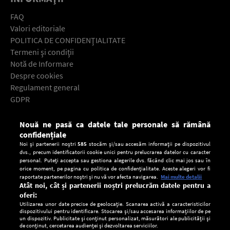
FAQ
Valori editoriale
POLITICA DE CONFIDENŢIALITATE
Termeni şi condiţii
Notă de Informare
Despre cookies
Regulament general
GDPR
Contact
Nouă ne pasă ca datele tale personale să rămână
Descarcă gratuit aplicaţia Europa FM pentru smartphone:
confidențiale
Noi și partenerii noștri
585
stocăm și/sau accesăm informații pe dispozitivul
dvs., precum identificatorii cookie unici pentru prelucrarea datelor cu caracter
personal. Puteți accepta sau gestiona alegerile dvs. făcând clic mai jos sau în
orice moment, pe pagina cu politica de confidențialitate. Aceste alegeri vor fi
raportate partenerilor noștri și nu vă vor afecta navigarea.
Mai multe detalii
Atât noi, cât și partenerii noștri prelucrăm datele pentru a
oferi:
Utilizarea unor date precise de geolocație. Scanarea activă a caracteristicilor
dispozitivului pentru identificare. Stocarea și/sau accesarea informațiilor de pe
un dispozitiv. Publicitate și conținut personalizat, măsurători ale publicității și
de conținut, cercetarea audienței și dezvoltarea serviciilor.