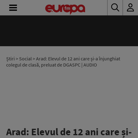
ACASĂ
ȘTIRI
RADIO
Știri
>
Social
> Arad: Elevul de 12 ani care și-a înjunghiat
colegul de clasă, preluat de DGASPC | AUDIO
CONCURSURI
PODCAST
ASCULTĂ
LIVE
Arad: Elevul de 12 ani care și-