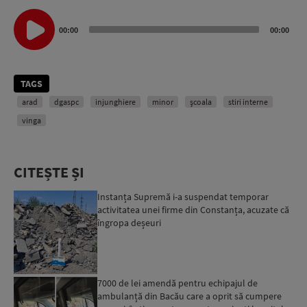
Audio
Player
00:00
00:00
TAGS
arad
dgaspc
injunghiere
minor
școala
stiri interne
vinga
CITEȘTE ȘI
Instanța Supremă i-a suspendat temporar
activitatea unei firme din Constanța, acuzate că
îngropa deșeuri
7000 de lei amendă pentru echipajul de
ambulanță din Bacău care a oprit să cumpere