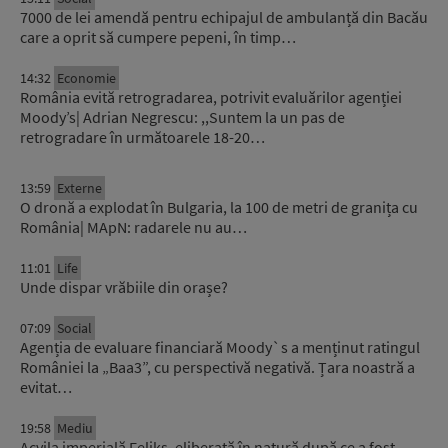
7000 de lei amendă pentru echipajul de ambulanță din Bacău
care a oprit să cumpere pepeni, în timp…
14:32
Economie
România evită retrogradarea, potrivit evaluărilor agenției
Moody’s| Adrian Negrescu: ,,Suntem la un pas de
retrogradare în următoarele 18-20…
13:59
Externe
O dronă a explodat în Bulgaria, la 100 de metri de granița cu
România| MApN: radarele nu au…
11:01
Life
Unde dispar vrăbiile din orașe?
07:09
Social
Agenția de evaluare financiară Moody`s a menținut ratingul
României la „Baa3”, cu perspectivă negativă. Țara noastră a
evitat…
19:58
Mediu
Acvila imperială Feliks, eliberată în natură după ce a fost