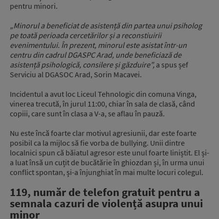
pentru minori.
„Minorul a beneficiat de asistență din partea unui psiholog
pe toată perioada cercetărilor și a reconstiuirii
evenimentului. În prezent, minorul este asistat într-un
centru din cadrul DGASPC Arad, unde beneficiază de
asistență psihologică, consilere și găzduire”,
a spus șef
Serviciu al DGASOC Arad, Sorin Macavei.
Incidentul a avut loc Liceul Tehnologic din comuna Vinga,
vinerea trecută, în jurul 11:00, chiar în sala de clasă, când
copiii, care sunt în clasa a V-a, se aflau în pauză.
Nu este încă foarte clar motivul agresiunii, dar este foarte
posibil ca la mijloc să fie vorba de bullying. Unii dintre
localnici spun că băiatul agresor este unul foarte liniștit. El și-
a luat însă un cuțit de bucătărie în ghiozdan și, în urma unui
conflict spontan, și-a înjunghiat în mai multe locuri colegul.
119, număr de telefon gratuit pentru a
semnala cazuri de violență asupra unui
minor