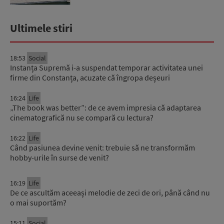
Ultimele stiri
18:53
Social
Instanța Supremă i-a suspendat temporar activitatea unei
firme din Constanța, acuzate că îngropa deșeuri
16:24
Life
„The book was better”: de ce avem impresia că adaptarea
cinematografică nu se compară cu lectura?
16:22
Life
Când pasiunea devine venit: trebuie să ne transformăm
hobby-urile în surse de venit?
16:19
Life
De ce ascultăm aceeași melodie de zeci de ori, până când nu
o mai suportăm?
15:11
Social