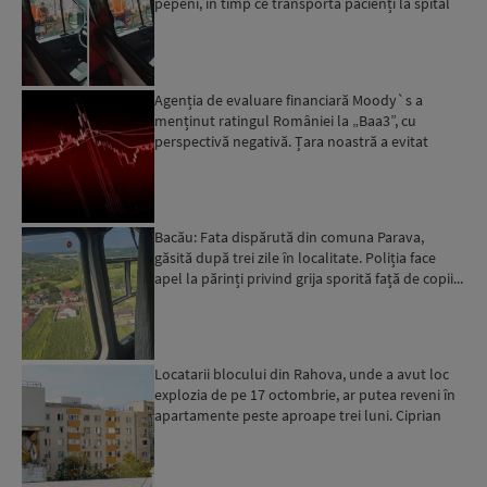
pepeni, în timp ce transporta pacienți la spital
Agenția de evaluare financiară Moody`s a
menținut ratingul României la „Baa3”, cu
perspectivă negativă. Țara noastră a evitat
momentan retrogradarea...
Bacău: Fata dispărută din comuna Parava,
găsită după trei zile în localitate. Poliția face
apel la părinți privind grija sporită față de copii...
Locatarii blocului din Rahova, unde a avut loc
explozia de pe 17 octombrie, ar putea reveni în
apartamente peste aproape trei luni. Ciprian
Ciucu: Vor...