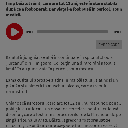
timp băiatul rănit, care are tot 12 ani, este în stare stabilă
după ce a fost operat. Dar viaţa i-a fost pusă în pericol, spun
medicii.
Audio
00:00
00:00
Player
EMBED CODE
Băiatul înjunghiat se află în continuare în spitalul „Louis
Țurcanu” din Timișoara. Cel puţin una dintre răni a fost la
limită în a-i pune viaţa în pericol, spun medicii.
Lama cuțitului aproape a atins inima băiatului, a atins și un
plămân și a nimerit în muşchiul biceps, care a trebuit
reconstruit.
Chiar dacă agresorul, care are tot 12 ani, nu răspunde penal,
poliţiştii au întocmit un dosar de cercetare pentru tentativă
de omor, care a fost trimis procurorilor de la Parchetul de pe
lângă Tribunalul Arad. Băiatul agresor a fost preluat de
DGASPC şi se află sub supraveghere într-un centru de criză