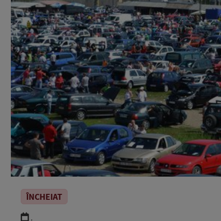
ÎNCHEIAT
.