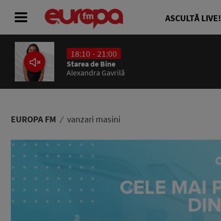
ASCULTĂ LIVE!
18:10 - 21:00
ACASĂ
Starea de Bine
Alexandra Gavrilă
ȘTIRI
RADIO
EUROPA FM
vanzari masini
CONCURSURI
PODCAST
ASCULTĂ LIVE