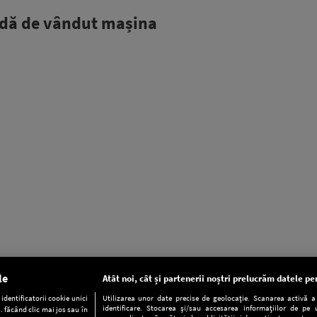
odă de vândut mașina
le
Atât noi, cât și partenerii noștri prelucrăm datele pen
dentificatorii cookie unici
Utilizarea unor date precise de geolocație. Scanarea activă a c
identificare. Stocarea și/sau accesarea informațiilor de pe u
. făcând clic mai jos sau în