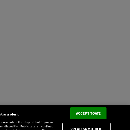
ACCEPT TOATE
tru a oferi:
aracteristicilor dispozitivului pentru
n dispozitiv. Publicitate și conținut
VREAU SA MODIFIC