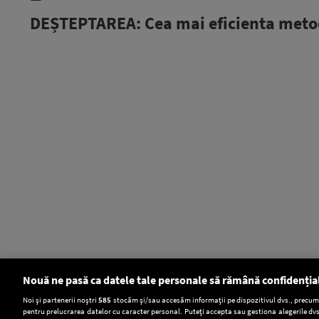
DEȘTEPTAREA: Cea mai eficienta met
Nouă ne pasă ca datele tale personale să rămână confidenția
Setări:
Noi și partenerii noștri
585
stocăm și/sau accesăm informații pe dispozitivul dvs., precum i
pentru prelucrarea datelor cu caracter personal. Puteți accepta sau gestiona alegerile dvs