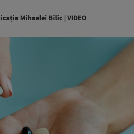
cația Mihaelei Bilic | VIDEO