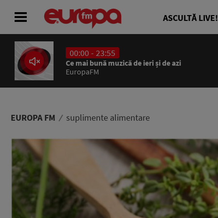
ASCULTĂ LIVE!
00:00 - 23:55
ACASĂ
Ce mai bună muzică de ieri și de azi
EuropaFM
ȘTIRI
RADIO
EUROPA FM
suplimente alimentare
CONCURSURI
PODCAST
ASCULTĂ LIVE