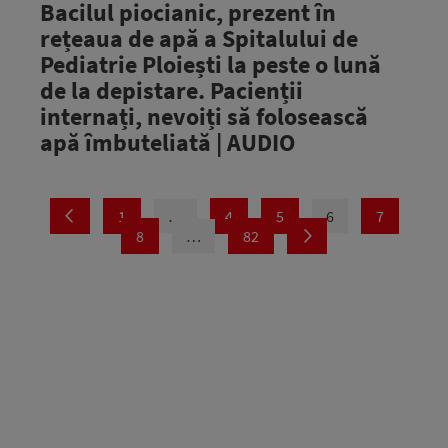
Bacilul piocianic, prezent în
rețeaua de apă a Spitalului de
Pediatrie Ploiești la peste o lună
de la depistare. Pacienții
internați, nevoiți să folosească
apă îmbuteliată | AUDIO
1
…
4
5
6
7
8
…
82