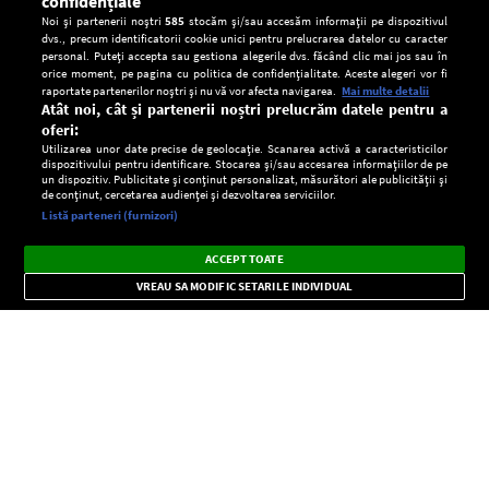
confidențiale
Noi și partenerii noștri
585
stocăm și/sau accesăm informații pe dispozitivul
dvs., precum identificatorii cookie unici pentru prelucrarea datelor cu caracter
personal. Puteți accepta sau gestiona alegerile dvs. făcând clic mai jos sau în
orice moment, pe pagina cu politica de confidențialitate. Aceste alegeri vor fi
raportate partenerilor noștri și nu vă vor afecta navigarea.
Mai multe detalii
Atât noi, cât și partenerii noștri prelucrăm datele pentru a
oferi:
Utilizarea unor date precise de geolocație. Scanarea activă a caracteristicilor
dispozitivului pentru identificare. Stocarea și/sau accesarea informațiilor de pe
un dispozitiv. Publicitate și conținut personalizat, măsurători ale publicității și
de conținut, cercetarea audienței și dezvoltarea serviciilor.
Setări:
Listă parteneri (furnizori)
Ascultă Europa FM în aplicație
Dark
×
Instalează
Radio live, podcasturi, știri și alerte
ACCEPT TOATE
Mode
importante.
VREAU SA MODIFIC SETARILE INDIVIDUAL
CONFIDENŢIALITATE
Copyright © Europa FM. Toate drepturile rezervate. 2026