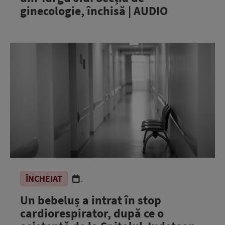
ginecologie, închisă | AUDIO
ÎNCHEIAT
.
Un bebeluș a intrat în stop
cardiorespirator, după ce o