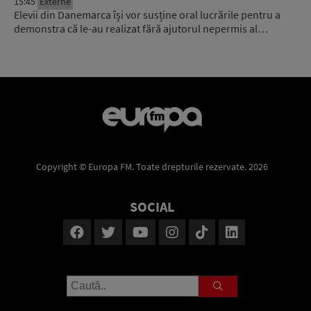
15:45
Externe
Elevii din Danemarca își vor susține oral lucrările pentru a
demonstra că le-au realizat fără ajutorul nepermis al…
Copyright © Europa FM. Toate drepturile rezervate. 2026
SOCIAL