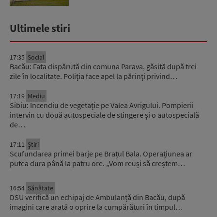
Ultimele stiri
17:35
Social
Bacău: Fata dispărută din comuna Parava, găsită după trei
zile în localitate. Poliția face apel la părinți privind…
17:19
Mediu
Sibiu: Incendiu de vegetație pe Valea Avrigului. Pompierii
intervin cu două autospeciale de stingere și o autospecială
de…
17:11
Știri
Scufundarea primei barje pe Brațul Bala. Operațiunea ar
putea dura până la patru ore. „Vom reuși să creștem…
16:54
Sănătate
DSU verifică un echipaj de Ambulanță din Bacău, după
imagini care arată o oprire la cumpărături în timpul…