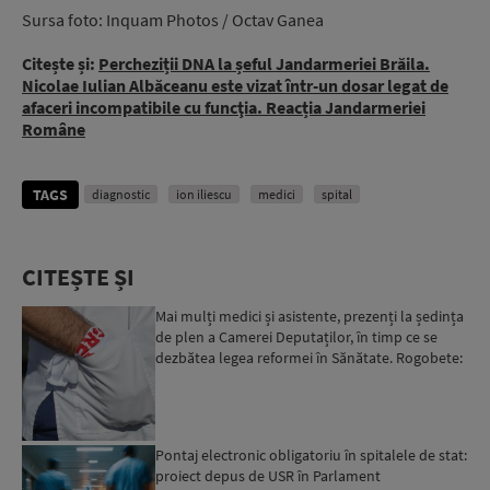
Sursa foto: Inquam Photos / Octav Ganea
Citește și:
Percheziții DNA la șeful Jandarmeriei Brăila.
Nicolae Iulian Albăceanu este vizat într-un dosar legat de
afaceri incompatibile cu funcţia. Reacția Jandarmeriei
Române
TAGS
diagnostic
ion iliescu
medici
spital
CITEȘTE ȘI
Mai mulți medici și asistente, prezenți la ședința
de plen a Camerei Deputaților, în timp ce se
dezbătea legea reformei în Sănătate. Rogobete:
„Au ven...
Pontaj electronic obligatoriu în spitalele de stat:
proiect depus de USR în Parlament