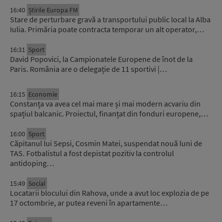
16:40
Știrile Europa FM
Stare de perturbare gravă a transportului public local la Alba
Iulia. Primăria poate contracta temporar un alt operator,…
16:31
Sport
David Popovici, la Campionatele Europene de înot de la
Paris. România are o delegație de 11 sportivi |…
16:15
Economie
Constanța va avea cel mai mare și mai modern acvariu din
spațiul balcanic. Proiectul, finanțat din fonduri europene,…
16:00
Sport
Căpitanul lui Sepsi, Cosmin Matei, suspendat nouă luni de
TAS. Fotbalistul a fost depistat pozitiv la controlul
antidoping…
15:49
Social
Locatarii blocului din Rahova, unde a avut loc explozia de pe
17 octombrie, ar putea reveni în apartamente…