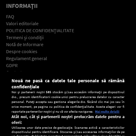
INFORMAŢII
FAQ
Valori editoriale
POLITICA DE CONFIDENŢIALITATE
Termeni şi condiţii
Notă de Informare
Despre cookies
Regulament general
GDPR
Contact
Nouă ne pasă ca datele tale personale să rămână
Descarcă gratuit aplicaţia Europa FM pentru smartphone:
confidențiale
Noi și partenerii noștri
585
stocăm și/sau accesăm informații pe dispozitivul
dvs., precum identificatorii cookie unici pentru prelucrarea datelor cu caracter
personal. Puteți accepta sau gestiona alegerile dvs. făcând clic mai jos sau în
orice moment, pe pagina cu politica de confidențialitate. Aceste alegeri vor fi
raportate partenerilor noștri și nu vă vor afecta navigarea.
Mai multe detalii
Atât noi, cât și partenerii noștri prelucrăm datele pentru a
oferi:
Utilizarea unor date precise de geolocație. Scanarea activă a caracteristicilor
dispozitivului pentru identificare. Stocarea și/sau accesarea informațiilor de pe
un dispozitiv. Publicitate și conținut personalizat, măsurători ale publicității și