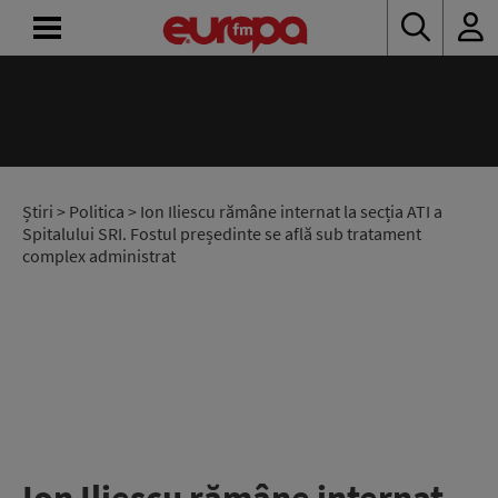
ACASĂ
ȘTIRI
RADIO
Știri
>
Politica
> Ion Iliescu rămâne internat la secția ATI a
Spitalului SRI. Fostul președinte se află sub tratament
complex administrat
CONCURSURI
PODCAST
ASCULTĂ
LIVE