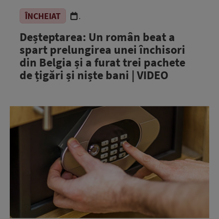
ÎNCHEIAT
.
Deșteptarea: Un român beat a
spart prelungirea unei închisori
din Belgia și a furat trei pachete
de țigări și niște bani | VIDEO