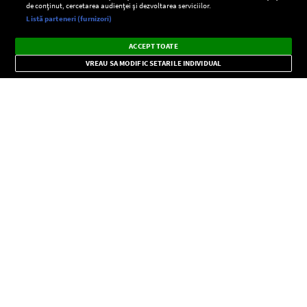
de conținut, cercetarea audienței și dezvoltarea serviciilor.
Setări:
Listă parteneri (furnizori)
Ascultă Europa FM în aplicație
Dark
×
Instalează
Radio live, podcasturi, știri și alerte
ACCEPT TOATE
Mode
importante.
VREAU SA MODIFIC SETARILE INDIVIDUAL
CONFIDENŢIALITATE
Copyright © Europa FM. Toate drepturile rezervate. 2026
SOCIAL