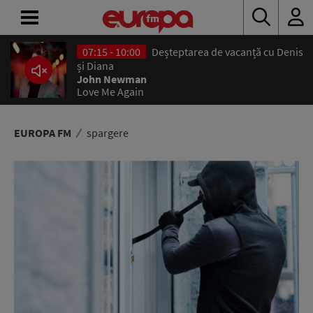
07:15 - 10:00
Deșteptarea de vacanță cu Denis
ACASĂ
și Diana
John Newman
Love Me Again
ȘTIRI
RADIO
EUROPA FM
spargere
CONCURSURI
PODCAST
ASCULTĂ
LIVE