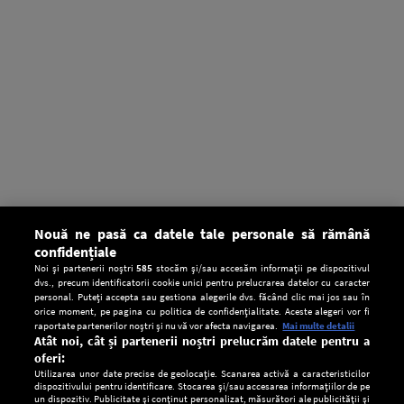
Nouă ne pasă ca datele tale personale să rămână
confidențiale
Noi și partenerii noștri
585
stocăm și/sau accesăm informații pe dispozitivul
dvs., precum identificatorii cookie unici pentru prelucrarea datelor cu caracter
personal. Puteți accepta sau gestiona alegerile dvs. făcând clic mai jos sau în
orice moment, pe pagina cu politica de confidențialitate. Aceste alegeri vor fi
raportate partenerilor noștri și nu vă vor afecta navigarea.
Mai multe detalii
Atât noi, cât și partenerii noștri prelucrăm datele pentru a
oferi:
Utilizarea unor date precise de geolocație. Scanarea activă a caracteristicilor
dispozitivului pentru identificare. Stocarea și/sau accesarea informațiilor de pe
un dispozitiv. Publicitate și conținut personalizat, măsurători ale publicității și