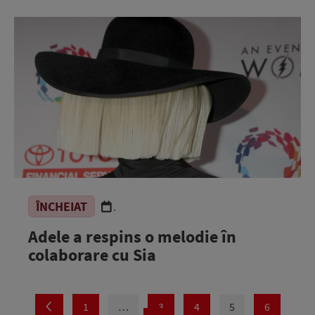
ÎNCHEIAT
.
Adele a respins o melodie în
colaborare cu Sia
1
…
3
4
5
6