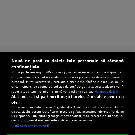
Nouă ne pasă ca datele tale personale să rămână
confidențiale
Noi și partenerii noștri
585
stocăm și/sau accesăm informații pe dispozitivul
dvs., precum identificatorii cookie unici pentru prelucrarea datelor cu caracter
personal. Puteți accepta sau gestiona alegerile dvs. făcând clic mai jos sau în
orice moment, pe pagina cu politica de confidențialitate. Aceste alegeri vor fi
raportate partenerilor noștri și nu vă vor afecta navigarea.
Mai multe detalii
Atât noi, cât și partenerii noștri prelucrăm datele pentru a
oferi:
Utilizarea unor date precise de geolocație. Scanarea activă a caracteristicilor
dispozitivului pentru identificare. Stocarea și/sau accesarea informațiilor de pe
un dispozitiv. Publicitate și conținut personalizat, măsurători ale publicității și
de conținut, cercetarea audienței și dezvoltarea serviciilor.
Setări:
Listă parteneri (furnizori)
Ascultă Europa FM în aplicație
Dark