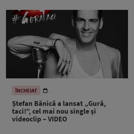
ÎNCHEIAT
.
Ștefan Bănică a lansat „Gură,
taci!”, cel mai nou single și
videoclip – VIDEO