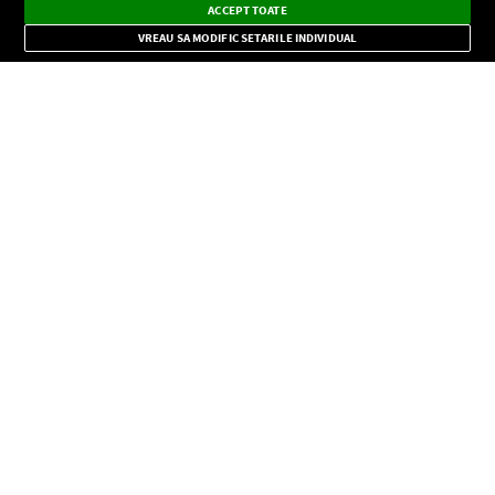
×
Instalează
Radio live, podcasturi, știri și alerte
ACCEPT TOATE
Mode
importante.
VREAU SA MODIFIC SETARILE INDIVIDUAL
CONFIDENŢIALITATE
Copyright © Europa FM. Toate drepturile rezervate. 2026
SOCIAL
INFORMAŢII