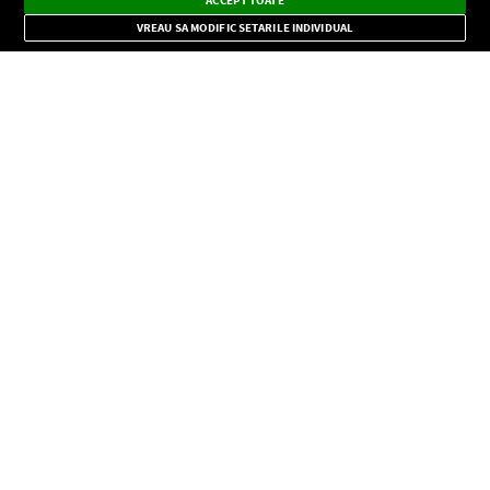
ACCEPT TOATE
Mode
importante.
VREAU SA MODIFIC SETARILE INDIVIDUAL
CONFIDENŢIALITATE
Copyright © Europa FM. Toate drepturile rezervate. 2026
SOCIAL
INFORMAŢII