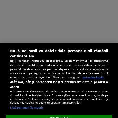
Nouă ne pasă ca datele tale personale să rămână
confidențiale
Noi și partenerii noștri
585
stocăm și/sau accesăm informații pe dispozitivul
dvs., precum identificatorii cookie unici pentru prelucrarea datelor cu caracter
personal. Puteți accepta sau gestiona alegerile dvs. făcând clic mai jos sau în
orice moment, pe pagina cu politica de confidențialitate. Aceste alegeri vor fi
raportate partenerilor noștri și nu vă vor afecta navigarea.
Mai multe detalii
Atât noi, cât și partenerii noștri prelucrăm datele pentru a
oferi:
Utilizarea unor date precise de geolocație. Scanarea activă a caracteristicilor
dispozitivului pentru identificare. Stocarea și/sau accesarea informațiilor de pe
un dispozitiv. Publicitate și conținut personalizat, măsurători ale publicității și
de conținut, cercetarea audienței și dezvoltarea serviciilor.
Setări:
Listă parteneri (furnizori)
Ascultă Europa FM în aplicație
Dark
×
Instalează
Radio live, podcasturi, știri și alerte