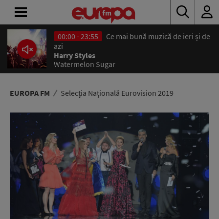
00:00 - 23:55
Ce mai bună muzică de ieri și de
ACASĂ
azi
Harry Styles
Watermelon Sugar
ȘTIRI
RADIO
EUROPA FM
Selecția Națională Eurovision 2019
CONCURSURI
PODCAST
ASCULTĂ
LIVE