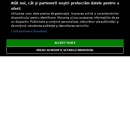
Atât noi, cât și partenerii noștri prelucrăm datele pentru a
oferi:
Utilizarea unor date precise de geolocație. Scanarea activă a caracteristicilor
dispozitivului pentru identificare. Stocarea și/sau accesarea informațiilor de pe
un dispozitiv. Publicitate și conținut personalizat, măsurători ale publicității și
de conținut, cercetarea audienței și dezvoltarea serviciilor.
Setări:
Listă parteneri (furnizori)
Ascultă Europa FM în aplicație
Dark
×
Instalează
Radio live, podcasturi, știri și alerte
ACCEPT TOATE
Mode
importante.
VREAU SA MODIFIC SETARILE INDIVIDUAL
CONFIDENŢIALITATE
Copyright © Europa FM. Toate drepturile rezervate. 2026
SOCIAL