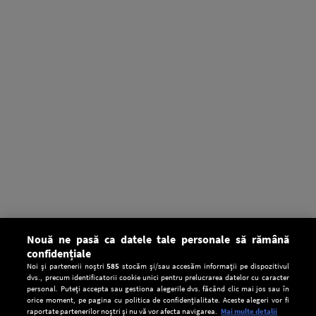
Nouă ne pasă ca datele tale personale să rămână
confidențiale
Noi și partenerii noștri
585
stocăm și/sau accesăm informații pe dispozitivul
dvs., precum identificatorii cookie unici pentru prelucrarea datelor cu caracter
personal. Puteți accepta sau gestiona alegerile dvs. făcând clic mai jos sau în
orice moment, pe pagina cu politica de confidențialitate. Aceste alegeri vor fi
raportate partenerilor noștri și nu vă vor afecta navigarea.
Mai multe detalii