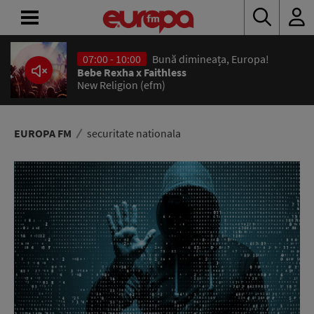
07:00 - 10:00
Bună dimineața, Europa!
ACASĂ
Bebe Rexha x Faithless
New Religion (efm)
ȘTIRI
RADIO
EUROPA FM
securitate nationala
CONCURSURI
PODCAST
ASCULTĂ
LIVE