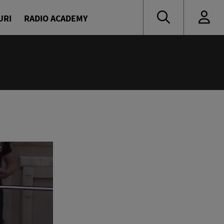
URI
RADIO ACADEMY
:00
oritate
naru și Diana Enache