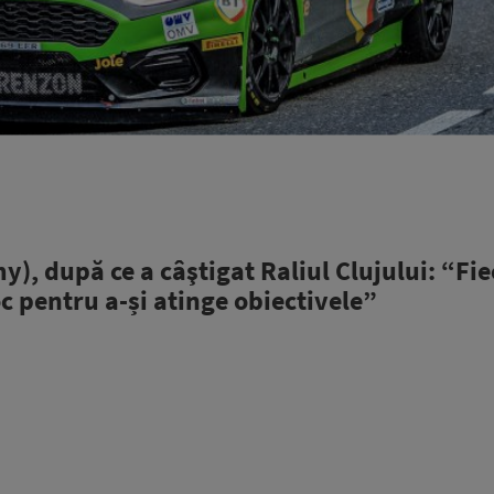
, după ce a câştigat Raliul Clujului: “Fie
c pentru a-și atinge obiectivele”