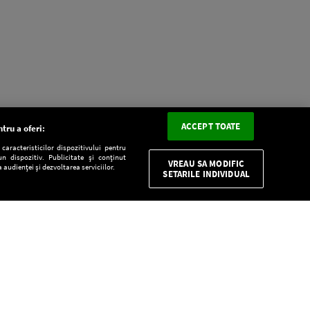
ACCEPT TOATE
tru a oferi:
aracteristicilor dispozitivului pentru
n dispozitiv. Publicitate și conținut
VREAU SA MODIFIC
 audienței și dezvoltarea serviciilor.
SETARILE INDIVIDUAL
CONFIDENŢIALITATE
Descarcă gratuit aplicaţia Europa FM pentru
smartphone: