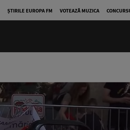
ȘTIRILE EUROPA FM
VOTEAZĂ MUZICA
CONCURS
14:00 - 18
Drum cu pri
Denis Ciuli