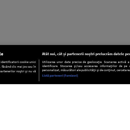
le
Atât noi, cât și partenerii noștri prelucrăm datele pen
dentificatorii cookie unici
Utilizarea unor date precise de geolocație. Scanarea activă a c
identificare. Stocarea și/sau accesarea informațiilor de pe u
. făcând clic mai jos sau în
personalizat, măsurători ale publicității și de conținut, cercetarea
partenerilor noștri și nu vă
Listă parteneri (furnizori)
INFORMAŢII
FAQ
Valori editoriale