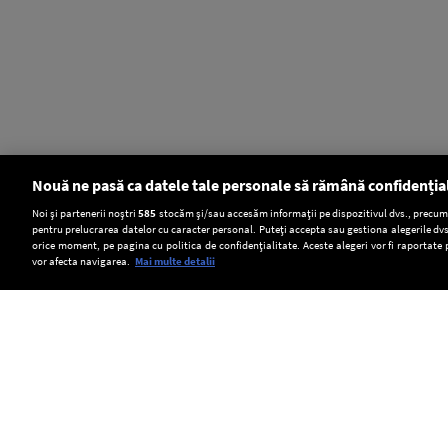
Nouă ne pasă ca datele tale personale să rămână confidenția
Setări:
Noi și partenerii noștri
585
stocăm și/sau accesăm informații pe dispozitivul dvs., precum i
pentru prelucrarea datelor cu caracter personal. Puteți accepta sau gestiona alegerile dvs
Dark Mode
orice moment, pe pagina cu politica de confidențialitate. Aceste alegeri vor fi raportate 
vor afecta navigarea.
Mai multe detalii
SOCIAL
Sibiu:
A
DSU
Incendiu
început
verifică