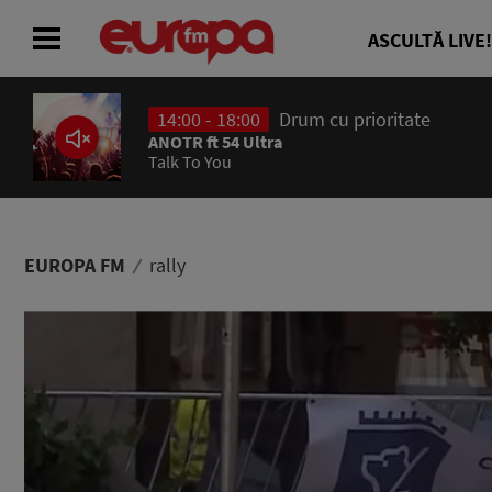
ASCULTĂ LIVE!
14:00 - 18:00
Drum cu prioritate
ACASĂ
ANOTR ft 54 Ultra
Talk To You
ȘTIRI
RADIO
EUROPA FM
rally
CONCURSURI
PODCAST
ASCULTĂ LIVE