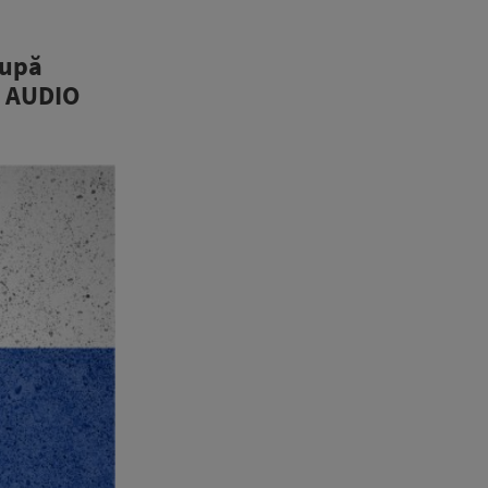
după
| AUDIO