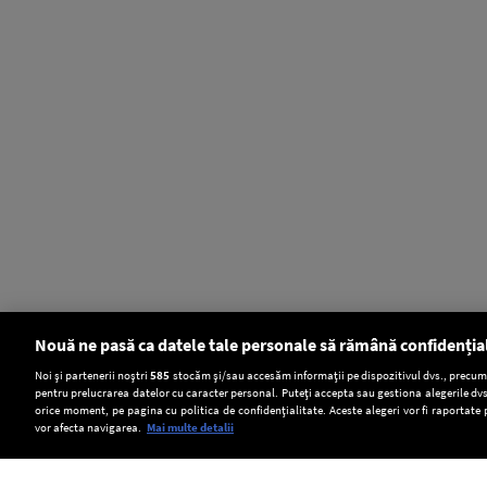
Nouă ne pasă ca datele tale personale să rămână confidenția
Setări:
Noi și partenerii noștri
585
stocăm și/sau accesăm informații pe dispozitivul dvs., precum i
pentru prelucrarea datelor cu caracter personal. Puteți accepta sau gestiona alegerile dvs
Dark Mode
orice moment, pe pagina cu politica de confidențialitate. Aceste alegeri vor fi raportate 
vor afecta navigarea.
Mai multe detalii