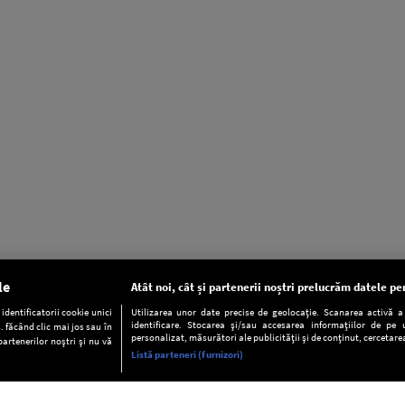
le
Atât noi, cât și partenerii noștri prelucrăm datele pen
dentificatorii cookie unici
Utilizarea unor date precise de geolocație. Scanarea activă a c
identificare. Stocarea și/sau accesarea informațiilor de pe u
. făcând clic mai jos sau în
personalizat, măsurători ale publicității și de conținut, cercetarea
partenerilor noștri și nu vă
Listă parteneri (furnizori)