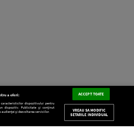
ACCEPT TOATE
tru a oferi:
aracteristicilor dispozitivului pentru
n dispozitiv. Publicitate și conținut
VREAU SA MODIFIC
 audienței și dezvoltarea serviciilor.
SETARILE INDIVIDUAL
CONFIDENŢIALITATE