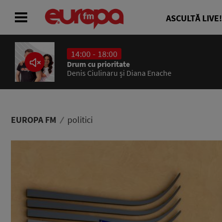
ASCULTĂ LIVE!
14:00 - 18:00
ACASĂ
Drum cu prioritate
Denis Ciulinaru și Diana Enache
ȘTIRI
RADIO
EUROPA FM
politici
CONCURSURI
PODCAST
ASCULTĂ LIVE