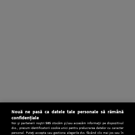
Nouă ne pasă ca datele tale personale să rămână
confidențiale
Noi și partenerii noștri
585
stocăm și/sau accesăm informații pe dispozitivul
dvs., precum identificatorii cookie unici pentru prelucrarea datelor cu caracter
personal. Puteți accepta sau gestiona alegerile dvs. făcând clic mai jos sau în