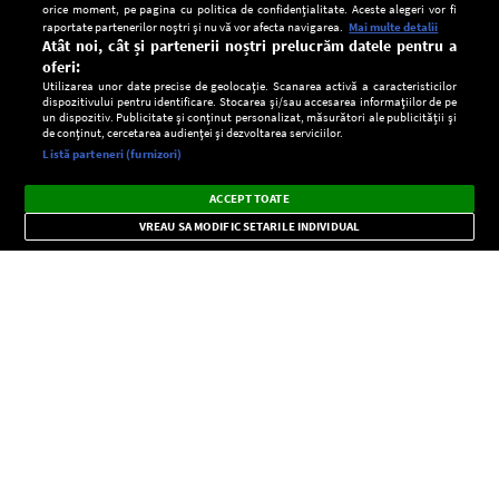
orice moment, pe pagina cu politica de confidențialitate. Aceste alegeri vor fi
raportate partenerilor noștri și nu vă vor afecta navigarea.
Mai multe detalii
Atât noi, cât și partenerii noștri prelucrăm datele pentru a
oferi:
Utilizarea unor date precise de geolocație. Scanarea activă a caracteristicilor
dispozitivului pentru identificare. Stocarea și/sau accesarea informațiilor de pe
un dispozitiv. Publicitate și conținut personalizat, măsurători ale publicității și
de conținut, cercetarea audienței și dezvoltarea serviciilor.
Setări:
Listă parteneri (furnizori)
Ascultă Europa FM în aplicație
Dark
×
Instalează
Radio live, podcasturi, știri și alerte
ACCEPT TOATE
Mode
importante.
VREAU SA MODIFIC SETARILE INDIVIDUAL
CONFIDENŢIALITATE
Copyright © Europa FM. Toate drepturile rezervate. 2026
SOCIAL