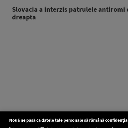
Slovacia a interzis patrulele antiromi 
dreapta
Nouă ne pasă ca datele tale personale să rămână confidenția
Noi și partenerii noștri
585
stocăm și/sau accesăm informații pe dispozitivul dvs., precum i