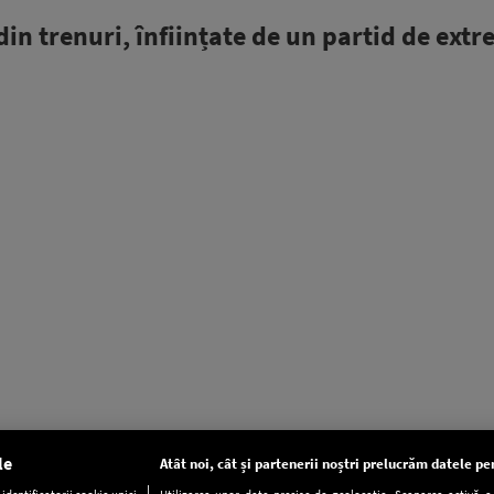
din trenuri, înființate de un partid de ext
le
Atât noi, cât și partenerii noștri prelucrăm datele pen
dentificatorii cookie unici
Utilizarea unor date precise de geolocație. Scanarea activă a c