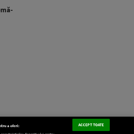
remă-
ACCEPT TOATE
tru a oferi:
aracteristicilor dispozitivului pentru