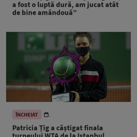
a fost o luptă dură, am jucat atât
de bine amândouă”
ÎNCHEIAT
.
Patricia Țig a câștigat finala
turneului WTA de la Istanbul