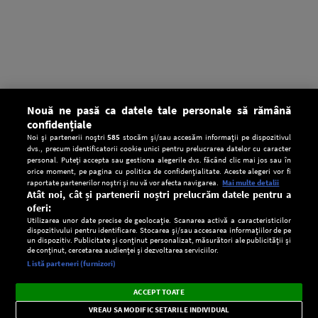
Nouă ne pasă ca datele tale personale să rămână
confidențiale
Noi și partenerii noștri
585
stocăm și/sau accesăm informații pe dispozitivul
dvs., precum identificatorii cookie unici pentru prelucrarea datelor cu caracter
personal. Puteți accepta sau gestiona alegerile dvs. făcând clic mai jos sau în
orice moment, pe pagina cu politica de confidențialitate. Aceste alegeri vor fi
raportate partenerilor noștri și nu vă vor afecta navigarea.
Mai multe detalii
Atât noi, cât și partenerii noștri prelucrăm datele pentru a
oferi:
Utilizarea unor date precise de geolocație. Scanarea activă a caracteristicilor
dispozitivului pentru identificare. Stocarea și/sau accesarea informațiilor de pe
un dispozitiv. Publicitate și conținut personalizat, măsurători ale publicității și
de conținut, cercetarea audienței și dezvoltarea serviciilor.
Setări:
Listă parteneri (furnizori)
Ascultă Europa FM în aplicație
Dark
×
Instalează
Radio live, podcasturi, știri și alerte
ACCEPT TOATE
Mode
importante.
VREAU SA MODIFIC SETARILE INDIVIDUAL
CONFIDENŢIALITATE