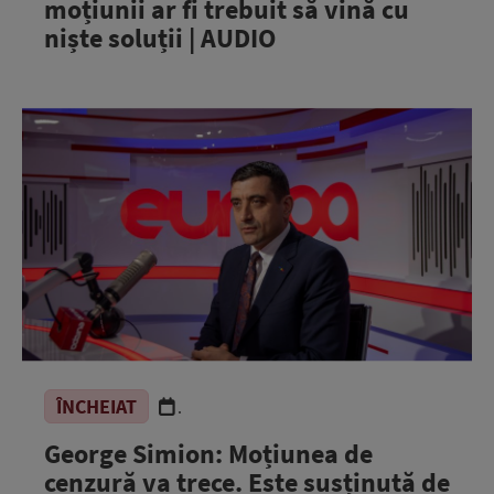
moțiunii ar fi trebuit să vină cu
niște soluții | AUDIO
ÎNCHEIAT
.
George Simion: Moțiunea de
cenzură va trece. Este susținută de