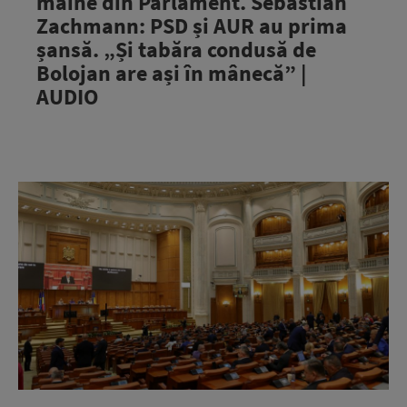
mâine din Parlament. Sebastian
Zachmann: PSD și AUR au prima
șansă. „Și tabăra condusă de
Bolojan are ași în mânecă” |
AUDIO