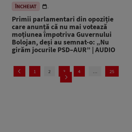
ÎNCHEIAT
.
Primii parlamentari din opoziție
care anunță că nu mai votează
moțiunea împotriva Guvernului
Bolojan, deși au semnat-o: „Nu
girăm jocurile PSD–AUR” | AUDIO
1
2
3
4
…
25