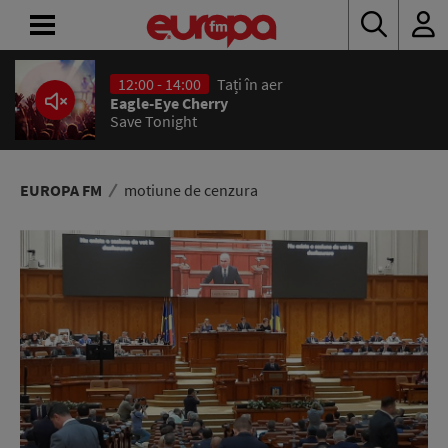
12:00 - 14:00
Tați în aer
ACASĂ
Eagle-Eye Cherry
Save Tonight
ȘTIRI
RADIO
EUROPA FM
motiune de cenzura
CONCURSURI
PODCAST
ASCULTĂ
LIVE