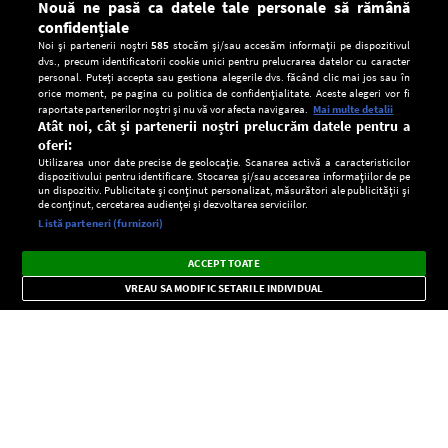
Nouă ne pasă ca datele tale personale să rămână
confidențiale
Noi și partenerii noștri
585
stocăm și/sau accesăm informații pe dispozitivul
dvs., precum identificatorii cookie unici pentru prelucrarea datelor cu caracter
personal. Puteți accepta sau gestiona alegerile dvs. făcând clic mai jos sau în
orice moment, pe pagina cu politica de confidențialitate. Aceste alegeri vor fi
raportate partenerilor noștri și nu vă vor afecta navigarea.
Mai multe detalii
Atât noi, cât și partenerii noștri prelucrăm datele pentru a
oferi:
Utilizarea unor date precise de geolocație. Scanarea activă a caracteristicilor
dispozitivului pentru identificare. Stocarea și/sau accesarea informațiilor de pe
un dispozitiv. Publicitate și conținut personalizat, măsurători ale publicității și
de conținut, cercetarea audienței și dezvoltarea serviciilor.
Setări:
Listă parteneri (furnizori)
Ascultă Europa FM în aplicație
Dark
×
Instalează
Radio live, podcasturi, știri și alerte
ACCEPT TOATE
Mode
importante.
VREAU SA MODIFIC SETARILE INDIVIDUAL
CONFIDENŢIALITATE