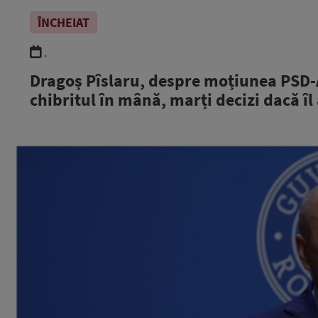
ÎNCHEIAT
.
Dragoș Pîslaru, despre moțiunea PSD-AU
chibritul în mână, marți decizi dacă îl