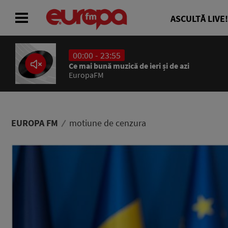
ASCULTĂ LIVE!
00:00 - 23:55
ACASĂ
Ce mai bună muzică de ieri și de azi
EuropaFM
ȘTIRI
RADIO
EUROPA FM
motiune de cenzura
CONCURSURI
PODCAST
ASCULTĂ LIVE