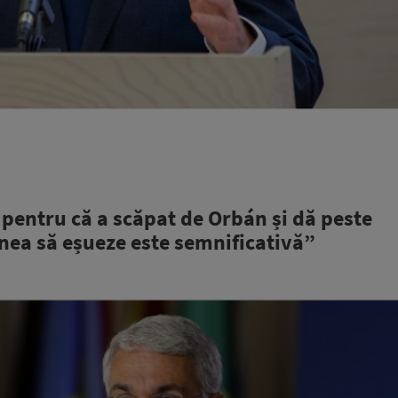
 pentru că a scăpat de Orbán și dă peste
nea să eșueze este semnificativă”