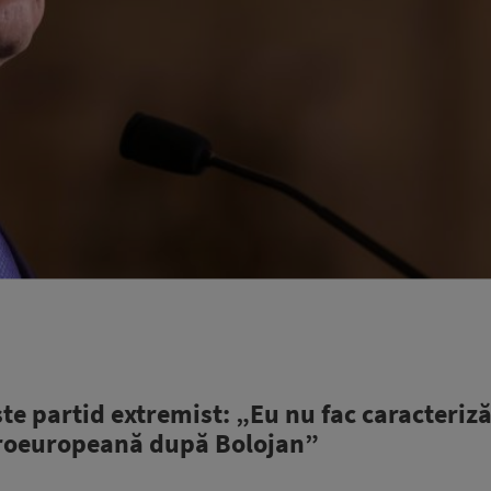
e partid extremist: „Eu nu fac caracterizăr
e proeuropeană după Bolojan”