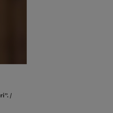
i”. /