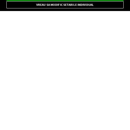
Mode
importante.
VREAU SA MODIFIC SETARILE INDIVIDUAL
CONFIDENŢIALITATE
Copyright © Europa FM. Toate drepturile rezervate. 2026
SOCIAL
INFORMAŢII