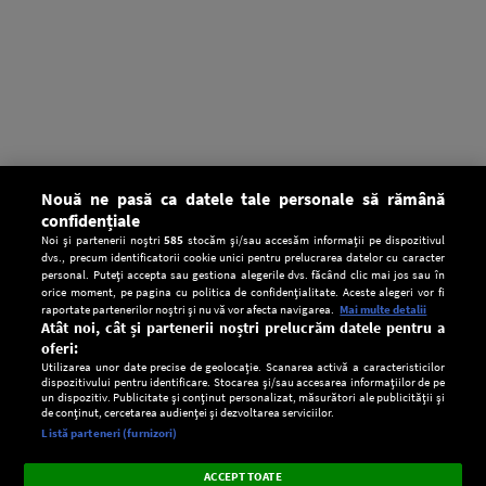
Nouă ne pasă ca datele tale personale să rămână
confidențiale
Noi și partenerii noștri
585
stocăm și/sau accesăm informații pe dispozitivul
dvs., precum identificatorii cookie unici pentru prelucrarea datelor cu caracter
personal. Puteți accepta sau gestiona alegerile dvs. făcând clic mai jos sau în
orice moment, pe pagina cu politica de confidențialitate. Aceste alegeri vor fi
raportate partenerilor noștri și nu vă vor afecta navigarea.
Mai multe detalii
Atât noi, cât și partenerii noștri prelucrăm datele pentru a
oferi:
Utilizarea unor date precise de geolocație. Scanarea activă a caracteristicilor
dispozitivului pentru identificare. Stocarea și/sau accesarea informațiilor de pe
un dispozitiv. Publicitate și conținut personalizat, măsurători ale publicității și
de conținut, cercetarea audienței și dezvoltarea serviciilor.
Setări:
Listă parteneri (furnizori)
Ascultă Europa FM în aplicație
Dark
×
Instalează
Radio live, podcasturi, știri și alerte
ACCEPT TOATE