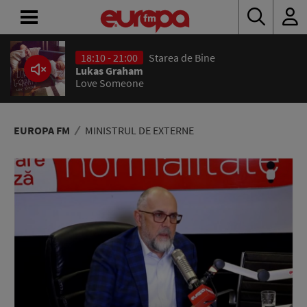
18:10 - 21:00
Starea de Bine
ACASĂ
Lukas Graham
Love Someone
ȘTIRI
RADIO
EUROPA FM
MINISTRUL DE EXTERNE
CONCURSURI
PODCAST
ASCULTĂ
LIVE