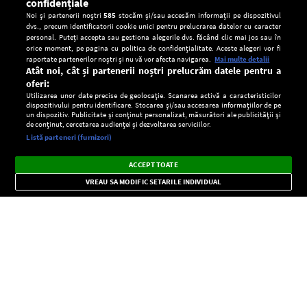
confidențiale
Noi și partenerii noștri
585
stocăm și/sau accesăm informații pe dispozitivul
dvs., precum identificatorii cookie unici pentru prelucrarea datelor cu caracter
personal. Puteți accepta sau gestiona alegerile dvs. făcând clic mai jos sau în
orice moment, pe pagina cu politica de confidențialitate. Aceste alegeri vor fi
raportate partenerilor noștri și nu vă vor afecta navigarea.
Mai multe detalii
Atât noi, cât și partenerii noștri prelucrăm datele pentru a
oferi:
Utilizarea unor date precise de geolocație. Scanarea activă a caracteristicilor
dispozitivului pentru identificare. Stocarea și/sau accesarea informațiilor de pe
un dispozitiv. Publicitate și conținut personalizat, măsurători ale publicității și
de conținut, cercetarea audienței și dezvoltarea serviciilor.
Setări:
Listă parteneri (furnizori)
Ascultă Europa FM în aplicație
Dark
×
Instalează
Radio live, podcasturi, știri și alerte
ACCEPT TOATE
Mode
importante.
VREAU SA MODIFIC SETARILE INDIVIDUAL
CONFIDENŢIALITATE
Copyright © Europa FM. Toate drepturile rezervate. 2026