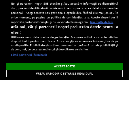
Noi și partenerii noștri
585
stocăm și/sau accesăm informații pe dispozitivul
dvs., precum identificatorii cookie unici pentru prelucrarea datelor cu caracter
personal. Puteți accepta sau gestiona alegerile dvs. făcând clic mai jos sau în
orice moment, pe pagina cu politica de confidențialitate. Aceste alegeri vor fi
raportate partenerilor noștri și nu vă vor afecta navigarea.
Mai multe detalii
Atât noi, cât și partenerii noștri prelucrăm datele pentru a
oferi:
Utilizarea unor date precise de geolocație. Scanarea activă a caracteristicilor
dispozitivului pentru identificare. Stocarea și/sau accesarea informațiilor de pe
un dispozitiv. Publicitate și conținut personalizat, măsurători ale publicității și
de conținut, cercetarea audienței și dezvoltarea serviciilor.
Setări:
Listă parteneri (furnizori)
Ascultă Europa FM în aplicație
Dark
×
Instalează
Radio live, podcasturi, știri și alerte
ACCEPT TOATE
Mode
importante.
VREAU SA MODIFIC SETARILE INDIVIDUAL
CONFIDENŢIALITATE
Copyright © Europa FM. Toate drepturile rezervate. 2026