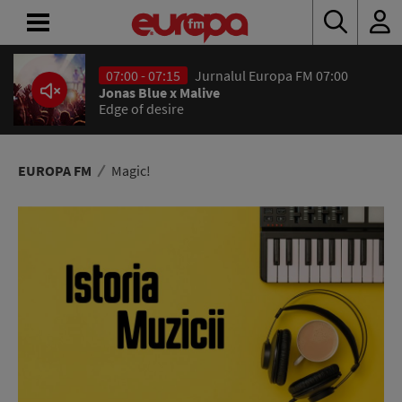
07:00 - 07:15
Jurnalul Europa FM 07:00
ACASĂ
Jonas Blue x Malive
Edge of desire
ȘTIRI
RADIO
EUROPA FM
Magic!
CONCURSURI
PODCAST
ASCULTĂ
LIVE