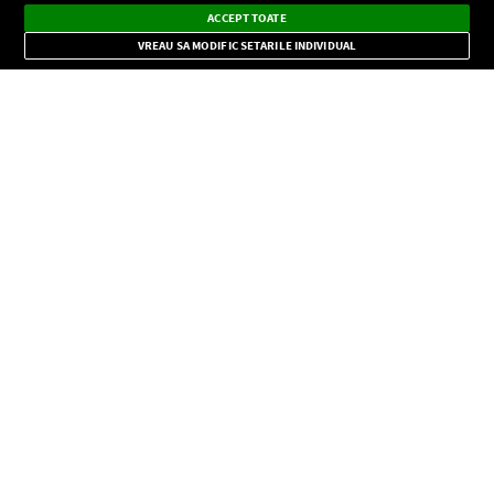
Dark
×
Instalează
Radio live, podcasturi, știri și alerte
ACCEPT TOATE
Mode
importante.
VREAU SA MODIFIC SETARILE INDIVIDUAL
CONFIDENŢIALITATE
Copyright © Europa FM. Toate drepturile rezervate. 2026
SOCIAL