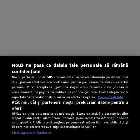
Nouă ne pasă ca datele tale personale să rămână
confidențiale
Noi și partenerii noștri
585
stocăm și/sau accesăm informații pe dispozitivul
dvs., precum identificatorii cookie unici pentru prelucrarea datelor cu caracter
personal. Puteți accepta sau gestiona alegerile dvs. făcând clic mai jos sau în
orice moment, pe pagina cu politica de confidențialitate. Aceste alegeri vor fi
raportate partenerilor noștri și nu vă vor afecta navigarea.
Mai multe detalii
Atât noi, cât și partenerii noștri prelucrăm datele pentru a
oferi:
Utilizarea unor date precise de geolocație. Scanarea activă a caracteristicilor
dispozitivului pentru identificare. Stocarea și/sau accesarea informațiilor de pe
un dispozitiv. Publicitate și conținut personalizat, măsurători ale publicității și
de conținut, cercetarea audienței și dezvoltarea serviciilor.
Setări:
Listă parteneri (furnizori)
Ascultă Europa FM în aplicație