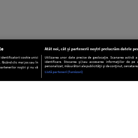
le
Atât noi, cât și partenerii noștri prelucrăm datele pen
dentificatorii cookie unici
Utilizarea unor date precise de geolocație. Scanarea activă a c
identificare. Stocarea și/sau accesarea informațiilor de pe u
. făcând clic mai jos sau în
personalizat, măsurători ale publicității și de conținut, cercetarea
partenerilor noștri și nu vă
Listă parteneri (furnizori)
INFORMAŢII
FAQ
Valori editoriale
POLITICA DE CONFIDENŢIALITAT