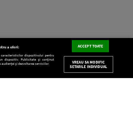
ACCEPT TOATE
tru a oferi:
aracteristicilor dispozitivului pentru
n dispozitiv. Publicitate și conținut
VREAU SA MODIFIC
 audienței și dezvoltarea serviciilor.
SETARILE INDIVIDUAL
CONFIDENŢIALITATE
Descarcă gratuit aplicaţia Europa FM pentru
smartphone:
E