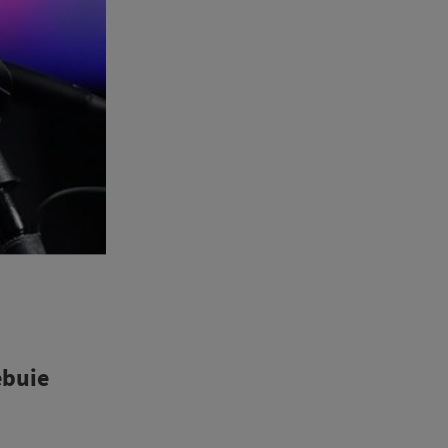
ebuie