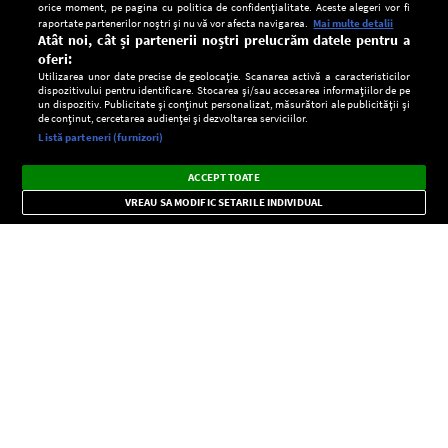
orice moment, pe pagina cu politica de confidențialitate. Aceste alegeri vor fi
raportate partenerilor noștri și nu vă vor afecta navigarea.
Mai multe detalii
Atât noi, cât și partenerii noștri prelucrăm datele pentru a
oferi:
Utilizarea unor date precise de geolocație. Scanarea activă a caracteristicilor
dispozitivului pentru identificare. Stocarea și/sau accesarea informațiilor de pe
un dispozitiv. Publicitate și conținut personalizat, măsurători ale publicității și
de conținut, cercetarea audienței și dezvoltarea serviciilor.
Setări:
Listă parteneri (furnizori)
Ascultă Europa FM în aplicație
Dark
×
Instalează
Radio live, podcasturi, știri și alerte
ACCEPT TOATE
Mode
importante.
VREAU SA MODIFIC SETARILE INDIVIDUAL
CONFIDENŢIALITATE
Copyright © Europa FM. Toate drepturile rezervate. 2026
SOCIAL