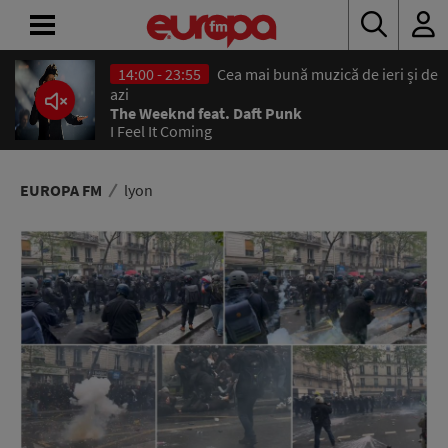
14:00 - 23:55
Cea mai bună muzică de ieri și de
ACASĂ
azi
The Weeknd feat. Daft Punk
I Feel It Coming
ȘTIRI
RADIO
EUROPA FM
lyon
CONCURSURI
PODCAST
ASCULTĂ
LIVE