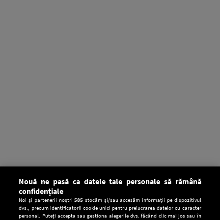
Nouă ne pasă ca datele tale personale să rămână
confidențiale
Noi și partenerii noștri
585
stocăm și/sau accesăm informații pe dispozitivul
dvs., precum identificatorii cookie unici pentru prelucrarea datelor cu caracter
personal. Puteți accepta sau gestiona alegerile dvs. făcând clic mai jos sau în